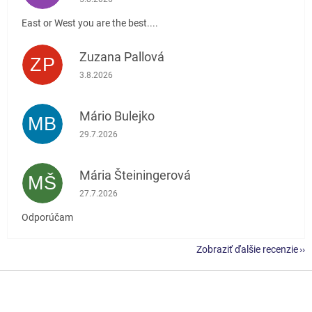
East or West you are the best....
Zuzana Pallová
ZP
Hodnotenie obchodu je 5 z 5 hviezdičiek.
3.8.2026
Mário Bulejko
MB
Hodnotenie obchodu je 5 z 5 hviezdičiek.
29.7.2026
Mária Šteiningerová
MŠ
Hodnotenie obchodu je 5 z 5 hviezdičiek.
27.7.2026
Odporúčam
Zobraziť ďalšie recenzie
Z
á
p