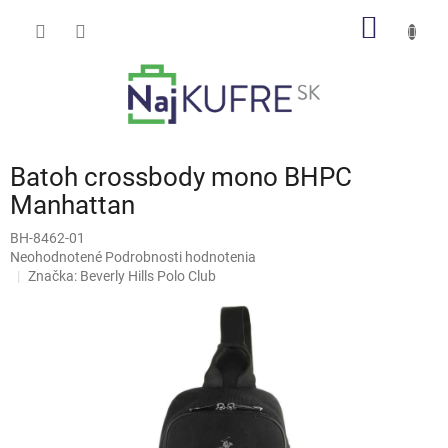
Prejsť
NÁKU
na
obsah
KOŠÍK
Batoh crossbody mono BHPC
Manhattan
BH-8462-01
Priemerné
Neohodnotené
Podrobnosti hodnotenia
hodnotenie
Značka:
Beverly Hills Polo Club
produktu
je
0,0
z
5
hviezdičiek.