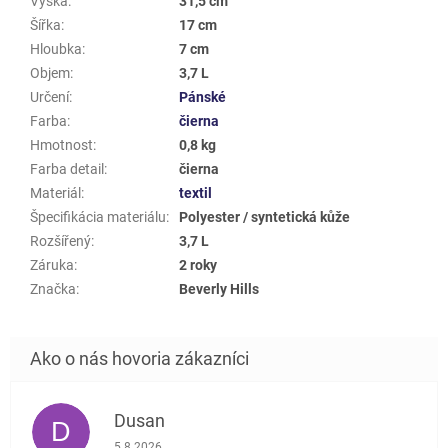
Výška
:
31,5 cm
Šířka
:
17 cm
Hloubka
:
7 cm
Objem
:
3,7 L
Určení
:
Pánské
Farba
:
čierna
Hmotnost
:
0,8 kg
Farba detail
:
čierna
Materiál
:
textil
Špecifikácia materiálu
:
Polyester / syntetická kůže
Rozšířený
:
3,7 L
Záruka
:
2 roky
Značka
:
Beverly Hills
Dusan
D
Hodnotenie obchodu je 5 z 5 hviezdičiek.
5.8.2026