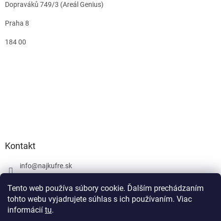
Dopraváků 749/3 (Areál Genius)
Praha 8
184 00
Kontakt
info
@
najkufre.sk
+420 734 212 086
Tento web používa súbory cookie. Ďalším prechádzaním
Facebook
tohto webu vyjadrujete súhlas s ich používaním. Viac
informácií
tu
.