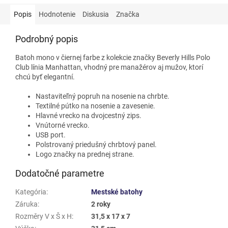
Popis
Hodnotenie
Diskusia
Značka
Podrobný popis
Batoh mono v čiernej farbe z kolekcie značky Beverly Hills Polo
Club línia Manhattan, vhodný pre manažérov aj mužov, ktorí
chcú byť elegantní.
Nastaviteľný popruh na nosenie na chrbte.
Textilné pútko na nosenie a zavesenie.
Hlavné vrecko na dvojcestný zips.
Vnútorné vrecko.
USB port.
Polstrovaný priedušný chrbtový panel.
Logo značky na prednej strane.
Dodatočné parametre
Kategória
:
Mestské batohy
Záruka
:
2 roky
Rozměry V x Š x H
:
31,5 x 17 x 7