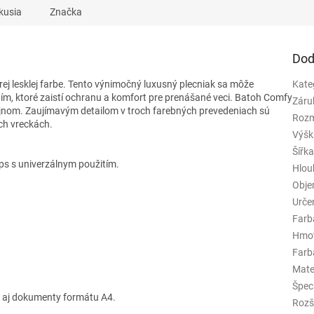
kusia
Značka
Dod
lesklej farbe. Tento výnimočný luxusný plecniak sa môže
Kate
ím, ktoré zaistí ochranu a komfort pre prenášané veci. Batoh Comfy
Záru
ajnom. Zaujímavým detailom v troch farebných prevedeniach sú
Rozm
ch vreckách.
Výšk
Šířk
ps s univerzálnym použitím.
Hlou
Obj
Urče
Farb
Hmo
Farba
Mate
Špeci
em aj dokumenty formátu A4.
Rozš