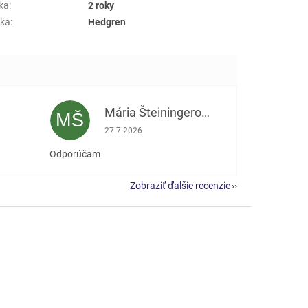
ka
:
2 roky
ka
:
Hedgren
Mária Šteiningerová
MŠ
e 5 z 5 hviezdičiek.
Hodnotenie obchodu je 5 z 5 hviezdičiek.
27.7.2026
Odporúčam
Zobraziť ďalšie recenzie