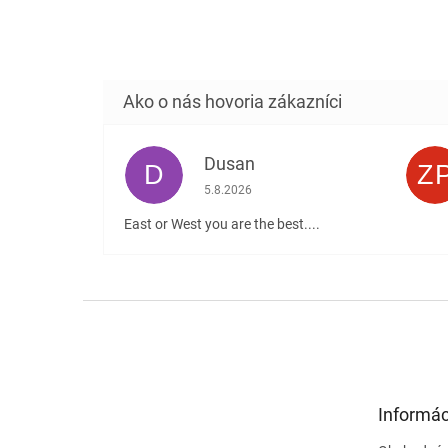
Dusan
D
Z
Hodnotenie obchodu je 5 z 5 hviezdičiek
5.8.2026
East or West you are the best....
Z
á
p
ä
t
Informác
i
e