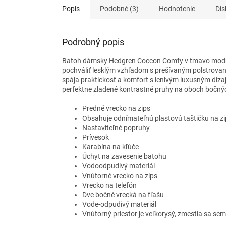
Popis
Podobné (3)
Hodnotenie
Dis
Podrobný popis
Batoh dámsky Hedgren Coccon Comfy v tmavo modrej 
pochváliť lesklým vzhľadom s prešívaným polstrovan
spája praktickosť a komfort s lenivým luxusným diz
perfektne zladené kontrastné pruhy na oboch bočný
Predné vrecko na zips
Obsahuje odnímateľnú plastovú taštičku na zi
Nastaviteľné popruhy
Prívesok
Karabína na kľúče
Úchyt na zavesenie batohu
Vodoodpudivý materiál
Vnútorné vrecko na zips
Vrecko na telefón
Dve bočné vrecká na fľašu
Vode-odpudivý materiál
Vnútorný priestor je veľkorysý, zmestia sa s