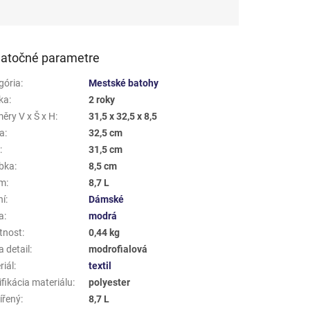
atočné parametre
gória
:
Mestské batohy
ka
:
2 roky
ěry V x Š x H
:
31,5 x 32,5 x 8,5
a
:
32,5 cm
a
:
31,5 cm
bka
:
8,5 cm
em
:
8,7 L
ní
:
Dámské
a
:
modrá
tnost
:
0,44 kg
 detail
:
modrofialová
riál
:
textil
fikácia materiálu
:
polyester
ířený
:
8,7 L