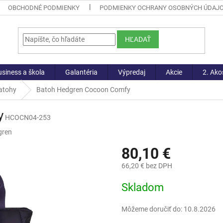
OBCHODNÉ PODMIENKY
PODMIENKY OCHRANY OSOBNÝCH ÚDAJ
HĽADAŤ
siness a škola
Galantéria
Výpredaj
Akcie
2. Ako
atohy
Batoh Hedgren Cocoon Comfy
y
HCOCN04-253
gren
80,10 €
66,20 € bez DPH
Jednotková
Skladom
cena:
Môžeme doručiť do:
10.8.2026