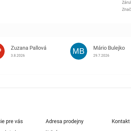
Záru
Znač
Zuzana Pallová
Mário Bulejko
P
MB
.
Hodnotenie obchodu je 5 z 5 hviezdičiek.
Hodnotenie obchodu j
3.8.2026
29.7.2026
ie pre vás
Adresa prodejny
Kontakt