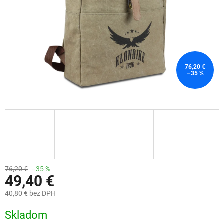
76,20 €
–35 %
76,20 €
–35 %
49,40 €
40,80 € bez DPH
Jednotková
Skladom
cena: