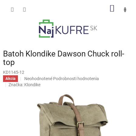
Prejsť
NÁKU
na
obsah
KOŠÍK
Batoh Klondike Dawson Chuck roll-
top
KD1145-12
Priemerné
Neohodnotené
Podrobnosti hodnotenia
Akcia
hodnotenie
Značka:
Klondike
produktu
je
0,0
z
5
hviezdičiek.