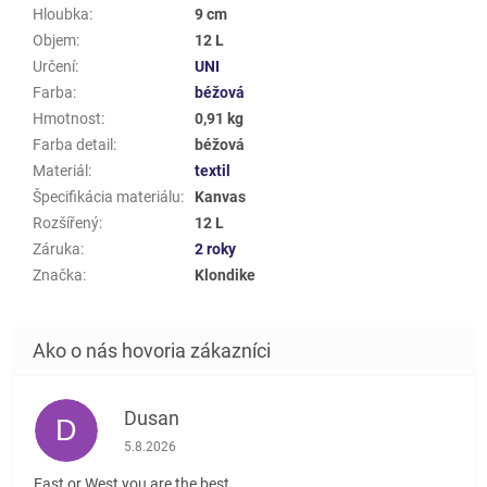
Hloubka
:
9 cm
Objem
:
12 L
Určení
:
UNI
Farba
:
béžová
Hmotnost
:
0,91 kg
Farba detail
:
béžová
Materiál
:
textil
Špecifikácia materiálu
:
Kanvas
Rozšířený
:
12 L
Záruka
:
2 roky
Značka
:
Klondike
Dusan
D
Hodnotenie obchodu je 5 z 5 hviezdičiek.
5.8.2026
East or West you are the best....