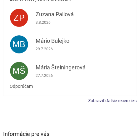
Zuzana Pallová
ZP
Hodnotenie obchodu je 5 z 5 hviezdičiek.
3.8.2026
Mário Bulejko
MB
Hodnotenie obchodu je 5 z 5 hviezdičiek.
29.7.2026
Mária Šteiningerová
MŠ
Hodnotenie obchodu je 5 z 5 hviezdičiek.
27.7.2026
Odporúčam
Zobraziť ďalšie recenzie
Z
á
p
ä
Informácie pre vás