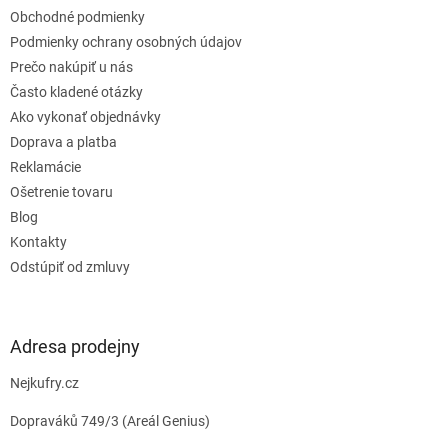
t
Obchodné podmienky
i
e
Podmienky ochrany osobných údajov
Prečo nakúpiť u nás
Často kladené otázky
Ako vykonať objednávky
Doprava a platba
Reklamácie
Ošetrenie tovaru
Blog
Kontakty
Odstúpiť od zmluvy
Adresa prodejny
Nejkufry.cz
Dopraváků 749/3 (Areál Genius)