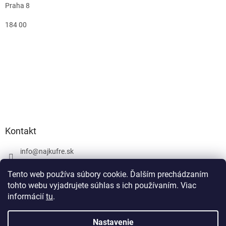
Praha 8
184 00
Kontakt
info
@
najkufre.sk
+420 734 212 086
Tento web používa súbory cookie. Ďalším prechádzaním
Facebook
tohto webu vyjadrujete súhlas s ich používaním. Viac
informácií
tu
.
Nastavenie
Vytvoril Shoptet