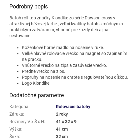
Podrobný popis
Batoh roll-top
značky Klondike zo série Dawson cross v
atraktívnej béžovej farbe
, veľmi kvalitný batoh s módnym a
praktickým zatváraním, vhodné pre každý deň aj na
cestovanie.
Koženkové horné madlo na nosenie v ruke.
Veľké hlavné rolovacie vrecko na magnet so zapínaním
na pracku.
Vnútorné vrecko na zips a zasúvacie vrecko.
Predné vrecko na zips.
Popruhy na nosenie na chrbte s regulovateľnou dĺžkou.
Logo Klondike
Dodatočné parametre
Kategória
:
Rolovacie batohy
Záruka
:
2 roky
Rozměry V x Š x H
:
41 x 32 x 9
Výška
:
41 cm
Šířka
:
32 cm