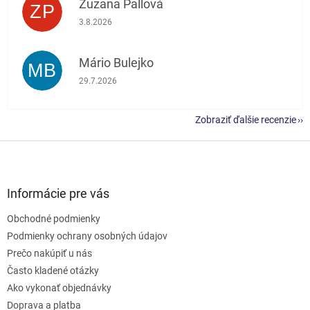
Zuzana Pallová
ZP
Hodnotenie obchodu je 5 z 5 hviezdičiek.
3.8.2026
Mário Bulejko
MB
Hodnotenie obchodu je 5 z 5 hviezdičiek.
29.7.2026
Zobraziť ďalšie recenzie
Z
á
p
ä
Informácie pre vás
t
Obchodné podmienky
i
e
Podmienky ochrany osobných údajov
Prečo nakúpiť u nás
Často kladené otázky
Ako vykonať objednávky
Doprava a platba