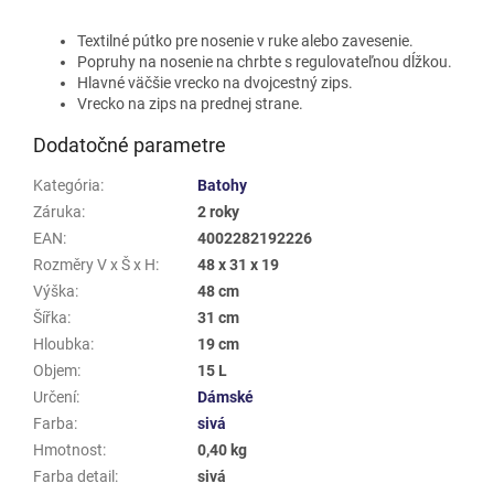
Textilné pútko pre nosenie v ruke alebo zavesenie.
Popruhy na nosenie na chrbte s regulovateľnou dĺžkou.
Hlavné väčšie vrecko na dvojcestný zips.
Vrecko na zips na prednej strane.
Dodatočné parametre
Kategória
:
Batohy
Záruka
:
2 roky
EAN
:
4002282192226
Rozměry V x Š x H
:
48 x 31 x 19
Výška
:
48 cm
Šířka
:
31 cm
Hloubka
:
19 cm
Objem
:
15 L
Určení
:
Dámské
Farba
:
sivá
Hmotnost
:
0,40 kg
Farba detail
:
sivá