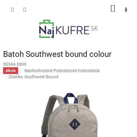
Prejsť
NÁKU
na
obsah
KOŠÍK
Batoh Southwest bound colour
30344-2800
Priemerné
Neohodnotené
Podrobnosti hodnotenia
Akcia
hodnotenie
Značka:
Southwest Bound
produktu
je
0,0
z
5
hviezdičiek.