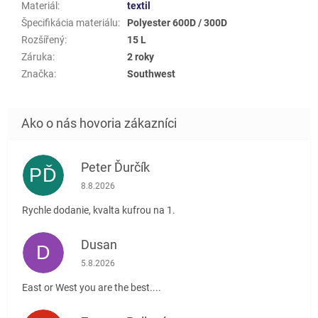
Materiál
:
textil
Špecifikácia materiálu
:
Polyester 600D / 300D
Rozšířený
:
15 L
Záruka
:
2 roky
Značka
:
Southwest
Peter Ďurčík
PĎ
Hodnotenie obchodu je 5 z 5 hviezdičiek.
8.8.2026
Rychle dodanie, kvalta kufrou na 1.
Dusan
D
Hodnotenie obchodu je 5 z 5 hviezdičiek.
5.8.2026
East or West you are the best....