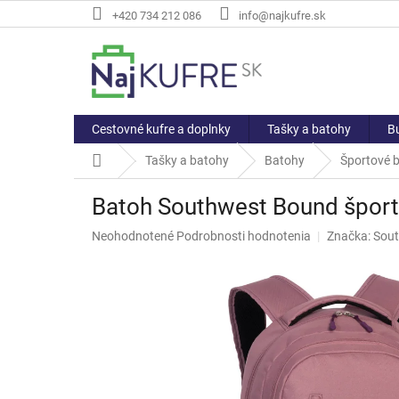
Prejsť
+420 734 212 086
info@najkufre.sk
na
obsah
Cestovné kufre a doplnky
Tašky a batohy
Bu
Domov
Tašky a batohy
Batohy
Športové 
Batoh Southwest Bound šport
Priemerné
Neohodnotené
Podrobnosti hodnotenia
Značka:
Sou
hodnotenie
produktu
je
0,0
z
5
hviezdičiek.