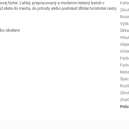
vej farbe. Ľahký, prepracovaný a moderne riešený batoh v
Kate
 idete do mesta, do prírody alebo podnikať dlhšie turistické cesty.
Záru
Rozm
Výšk
bo okuliare
Šířk
Hlou
Obj
Urče
Farb
Farba
Mate
Špeci
Rozš
Záru
Znač
Polo