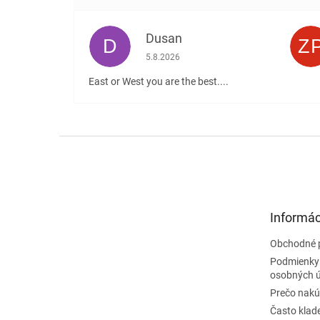
Dusan
D
Z
Hodnotenie obchodu je 5 z 5 hviezdičiek
5.8.2026
East or West you are the best....
Z
á
p
ä
t
Informác
i
e
Obchodné 
Podmienky
osobných 
Prečo nakú
Často klad