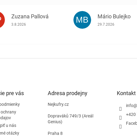
Zuzana Pallová
Mário Bulejko
P
MB
.
Hodnotenie obchodu je 5 z 5 hviezdičiek.
Hodnotenie obchodu j
3.8.2026
29.7.2026
ie pre vás
Adresa prodejny
Kontakt
podmienky
Nejkufry.cz
info
 ochrany
+420 
Dopraváků 749/3 (Areál
údajov
Genius)
Face
piť u nás
ené otázky
Praha 8