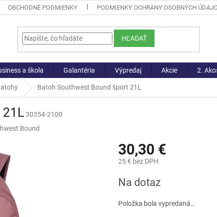
OBCHODNÉ PODMIENKY
PODMIENKY OCHRANY OSOBNÝCH ÚDAJ
HĽADAŤ
siness a škola
Galantéria
Výpredaj
Akcie
2. Ako
batohy
Batoh Southwest Bound šport 21L
 21L
30354-2100
thwest Bound
30,30 €
25 € bez DPH
Jednotková
Na dotaz
cena:
Položka bola vypredaná…