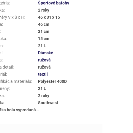
gória
:
Športové batohy
ka
:
2 roky
ěry V x Š x H
:
46 x 31 x 15
a
:
46 cm
a
:
31 cm
bka
:
15 cm
em
:
21 L
ní
:
Dámské
a
:
ružová
 detail
:
ružová
riál
:
textil
fikácia materiálu
:
Polyester 400D
ířený
:
21 L
ka
:
2 roky
ka
:
Southwest
žka bola vypredaná…