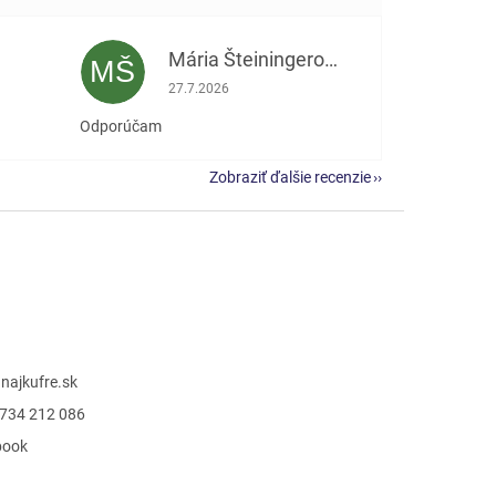
Mária Šteiningerová
MŠ
e 5 z 5 hviezdičiek.
Hodnotenie obchodu je 5 z 5 hviezdičiek.
27.7.2026
Odporúčam
Zobraziť ďalšie recenzie
@
najkufre.sk
734 212 086
book