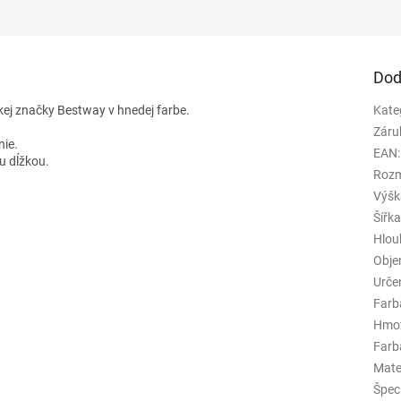
Dod
kej značky Bestway v hnedej farbe.
Kate
Záru
nie.
EAN
:
u dĺžkou.
Rozm
Výšk
Šířk
Hlou
Obj
Urče
Farb
Hmo
Farba
Mate
Špeci