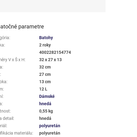
atočné parametre
gória
:
Batohy
ka
:
2 roky
4002282154774
ěry V x Š x H
:
32 x 27 x 13
a
:
32 cm
a
:
27 cm
bka
:
13 cm
em
:
12 L
ní
:
Dámské
a
:
hnedá
tnost
:
0,55 kg
 detail
:
hnedá
riál
:
polyuretán
fikácia materiálu
:
polyuretán