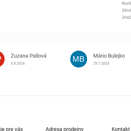
Rozš
Záru
Znač
Zuzana Pallová
Mário Bulejko
P
MB
.
Hodnotenie obchodu je 5 z 5 hviezdičiek.
Hodnotenie obchodu j
3.8.2026
29.7.2026
ie pre vás
Adresa prodejny
Kontakt