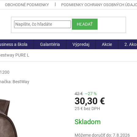
OBCHODNÉ PODMIENKY
PODMIENKY OCHRANY OSOBNÝCH ÚDAJ
HĽADAŤ
siness a škola
Galantéria
Výpredaj
Akcie
2. Ako
Bestway PURE L
-1200
načka:
BestWay
42 €
–27 %
30,30 €
25 € bez DPH
Jednotková
Skladom
cena:
Môžeme doručiť do:
7.8.2026