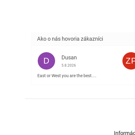
Dusan
D
Z
Hodnotenie obchodu je 5 z 5 hviezdičiek
5.8.2026
East or West you are the best....
Z
á
p
ä
t
Informác
i