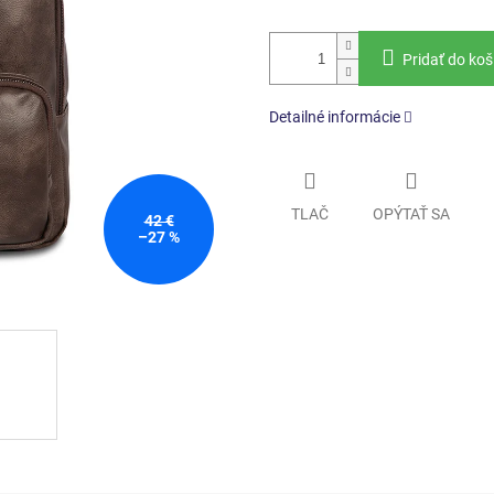
Pridať do koš
Detailné informácie
TLAČ
OPÝTAŤ SA
42 €
–27 %