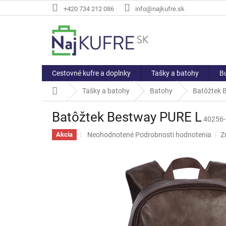
Prejsť
+420 734 212 086
info@najkufre.sk
na
obsah
Cestovné kufre a doplnky
Tašky a batohy
Bu
Domov
Tašky a batohy
Batohy
Batôžtek 
Batôžtek Bestway PURE L
40256
Priemerné
Neohodnotené
Podrobnosti hodnotenia
Z
Akcia
hodnotenie
produktu
je
0,0
z
5
hviezdičiek.