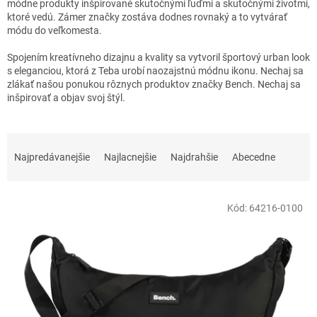
módne produkty inšpirované skutočnými ľuďmi a skutočnými životmi,
ktoré vedú. Zámer značky zostáva dodnes rovnaký a to vytvárať
módu do veľkomesta.
Spojením kreatívneho dizajnu a kvality sa vytvoril športový urban look
s eleganciou, ktorá z Teba urobí naozajstnú módnu ikonu. Nechaj sa
zlákať našou ponukou rôznych produktov značky Bench. Nechaj sa
inšpirovať a objav svoj štýl.
R
a
Najpredávanejšie
Najlacnejšie
Najdrahšie
Abecedne
d
e
V
n
Kód:
64216-0100
ý
i
p
e
i
p
s
r
p
o
r
d
o
u