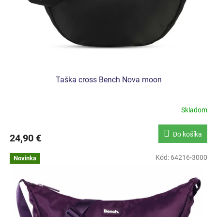
d
k
u
t
k
o
t
v
o
v
Taška cross Bench Nova moon
Skladom
Do košíka
24,90 €
Kód:
64216-3000
Novinka