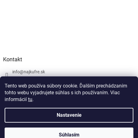
Kontakt
info
@
najkufre.sk
+420 734 212 086
Tento web používa súbory cookie. Ďalším prechádzaním
Facebook
tohto webu vyjadrujete súhlas s ich používaním. Viac
informácií
tu
.
Nastavenie
Vytvoril Shoptet
Súhlasím
Copyright 2026
najkufre.sk
. Všetky práva vyhradené.