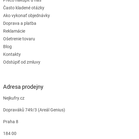
v
Často kladené otázky
ý
Ako vykonať objednávky
p
i
Doprava a platba
s
Reklamácie
u
Ošetrenie tovaru
Blog
Kontakty
Odstúpiť od zmluvy
Adresa prodejny
Nejkufry.cz
Dopraváků 749/3 (Areál Genius)
Praha 8
184 00