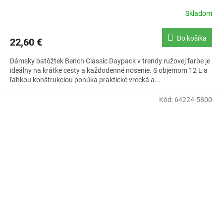
Skladom
Do košíka
22,60 €
Dámsky batôžtek Bench Classic Daypack v trendy ružovej farbe je
ideálny na krátke cesty a každodenné nosenie. S objemom 12 L a
ľahkou konštrukciou ponúka praktické vrecká a...
Kód:
64224-5800