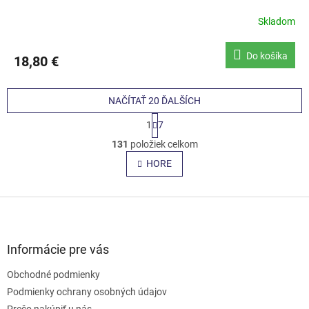
Skladom
Do košíka
18,80 €
NAČÍTAŤ 20 ĎALŠÍCH
S
1
7
t
O
r
131
položiek celkom
v
á
l
HORE
n
á
k
o
d
v
Z
a
a
c
á
n
i
p
i
e
ä
e
Informácie pre vás
p
t
r
Obchodné podmienky
i
v
e
Podmienky ochrany osobných údajov
k
y
Prečo nakúpiť u nás