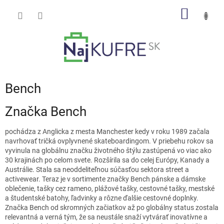
Prejsť
NÁKU
na
obsah
KOŠÍK
Bench
Značka Bench
pochádza z Anglicka z mesta Manchester kedy v roku 1989 začala
navrhovať tričká ovplyvnené skateboardingom. V priebehu rokov sa
vyvinula na globálnu značku životného štýlu zastúpená vo viac ako
30 krajinách po celom svete. Rozšírila sa do celej Európy, Kanady a
Austrálie. Stala sa neoddeliteľnou súčasťou sektora street a
activewear. Teraz je v sortimente značky Bench pánske a dámske
oblečenie, tašky cez rameno, plážové tašky, cestovné tašky, mestské
a študentské batohy, ľadvinky a rôzne ďalšie cestovné doplnky.
Značka Bench od skromných začiatkov až po globálny status zostala
relevantná a verná tým, že sa neustále snaží vytvárať inovatívne a