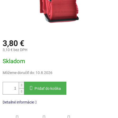
3,80 €
3,10 € bez DPH
Jednotková
Skladom
cena:
Môžeme doručiť do:
10.8.2026
Pridať do košíka
Detailné informácie