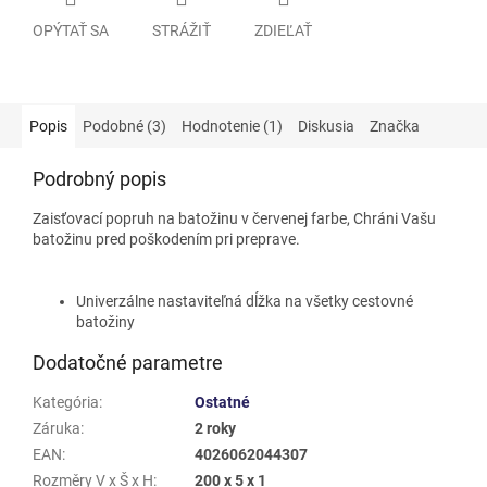
OPÝTAŤ SA
STRÁŽIŤ
ZDIEĽAŤ
Popis
Podobné (3)
Hodnotenie (1)
Diskusia
Značka
Podrobný popis
Zaisťovací popruh na batožinu v červenej farbe, Chráni Vašu
batožinu pred poškodením pri preprave.
Univerzálne nastaviteľná dĺžka na všetky cestovné
batožiny
Dodatočné parametre
Kategória
:
Ostatné
Záruka
:
2 roky
EAN
:
4026062044307
Rozměry V x Š x H
:
200 x 5 x 1