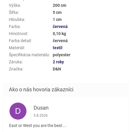
Výška
:
200 cm
Šířka
:
5 cm
Hloubka
:
1 cm
Farba
:
červená
Hmotnost
:
0,10 kg
Farba detail
:
červená
Materiál
:
textil
Špecifikácia materiálu
:
polyester
Záruka
:
2 roky
Značka
:
D&N
Dusan
D
Hodnotenie obchodu je 5 z 5 hviezdičiek.
5.8.2026
East or West you are the best....