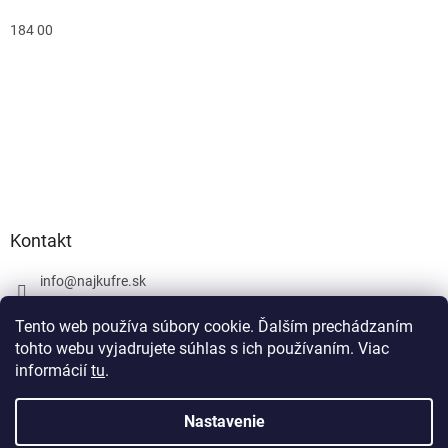
184 00
Kontakt
info
@
najkufre.sk
+420 734 212 086
Tento web používa súbory cookie. Ďalším prechádzaním
Facebook
tohto webu vyjadrujete súhlas s ich používaním. Viac
informácií
tu
.
Nastavenie
Vytvoril Shoptet