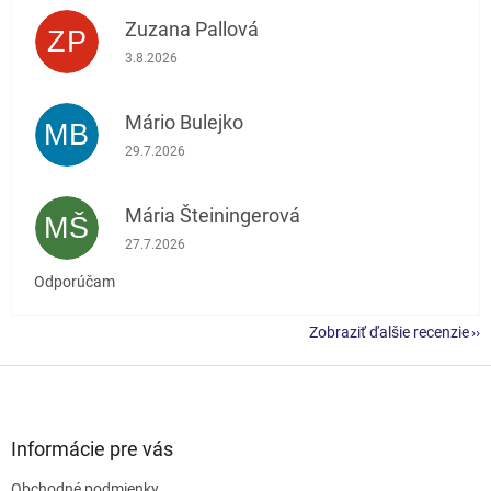
Zuzana Pallová
ZP
Hodnotenie obchodu je 5 z 5 hviezdičiek.
3.8.2026
Mário Bulejko
MB
Hodnotenie obchodu je 5 z 5 hviezdičiek.
29.7.2026
Mária Šteiningerová
MŠ
Hodnotenie obchodu je 5 z 5 hviezdičiek.
27.7.2026
Odporúčam
Zobraziť ďalšie recenzie
Z
á
p
ä
Informácie pre vás
t
Obchodné podmienky