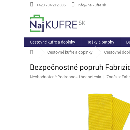
Prejsť
+420 734 212 086
info@najkufre.sk
na
obsah
Cestovné kufre a doplnky
Tašky a batohy
Bu
Domov
Cestovné kufre a doplnky
Cestovné dop
Bezpečnostné popruh Fabrizi
Priemerné
Neohodnotené
Podrobnosti hodnotenia
Značka:
Fabr
hodnotenie
produktu
je
0,0
z
5
hviezdičiek.