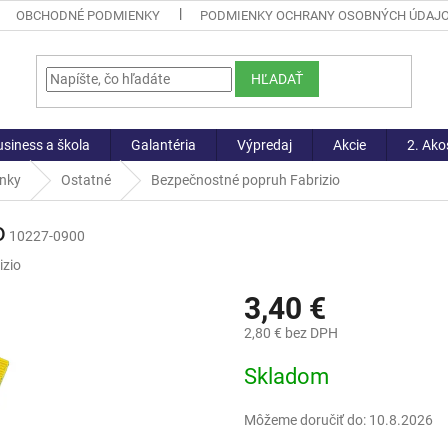
OBCHODNÉ PODMIENKY
PODMIENKY OCHRANY OSOBNÝCH ÚDAJ
HĽADAŤ
siness a škola
Galantéria
Výpredaj
Akcie
2. Ako
lnky
Ostatné
Bezpečnostné popruh Fabrizio
o
10227-0900
izio
3,40 €
2,80 € bez DPH
Jednotková
Skladom
cena:
Môžeme doručiť do:
10.8.2026