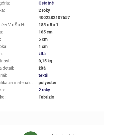
gória
:
Ostatné
ka
:
2 roky
4002282107657
ěry V x Š x H
:
185 x 5 x 1
a
:
185 cm
a
:
5 cm
bka
:
1 cm
a
:
žltá
tnost
:
0,15 kg
 detail
:
žltá
riál
:
textil
fikácia materiálu
:
polyester
ka
:
2 roky
ka
:
Fabrizio