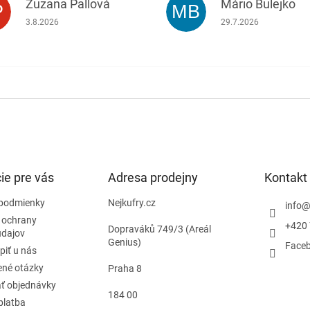
Zuzana Pallová
Mário Bulejko
P
MB
.
Hodnotenie obchodu je 5 z 5 hviezdičiek.
Hodnotenie obchodu j
3.8.2026
29.7.2026
ie pre vás
Adresa prodejny
Kontakt
podmienky
Nejkufry.cz
info
 ochrany
+420 
Dopraváků 749/3 (Areál
údajov
Genius)
Face
piť u nás
ené otázky
Praha 8
ť objednávky
184 00
platba