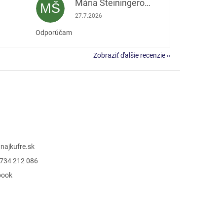
Mária Šteiningerová
MŠ
e 5 z 5 hviezdičiek.
Hodnotenie obchodu je 5 z 5 hviezdičiek.
27.7.2026
Odporúčam
Zobraziť ďalšie recenzie
@
najkufre.sk
734 212 086
book