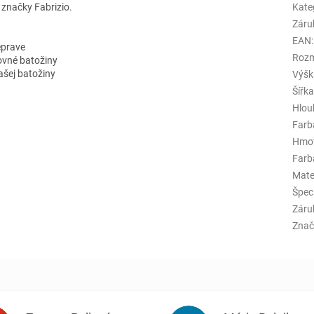
 značky Fabrizio.
Kate
Záru
EAN
:
eprave
Rozm
ovné batožiny
ašej batožiny
Výšk
Šířk
Hlou
Farb
Hmo
Farba
Mate
Špeci
Záru
Znač