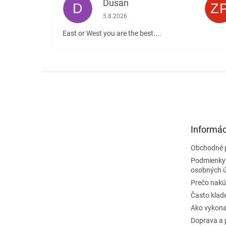
Dusan
D
Z
Hodnotenie obchodu je 5 z 5 hviezdičiek
5.8.2026
East or West you are the best....
Z
á
p
ä
t
Informác
i
e
Obchodné 
Podmienky
osobných 
Prečo nakú
Často klad
Ako vykona
Doprava a 