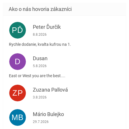
Peter Ďurčík
PĎ
Hodnotenie obchodu je 5 z 5 hviezdičiek.
8.8.2026
Rychle dodanie, kvalta kufrou na 1.
Dusan
D
Hodnotenie obchodu je 5 z 5 hviezdičiek.
5.8.2026
East or West you are the best....
Zuzana Pallová
ZP
Hodnotenie obchodu je 5 z 5 hviezdičiek.
3.8.2026
Mário Bulejko
MB
Hodnotenie obchodu je 5 z 5 hviezdičiek.
29.7.2026