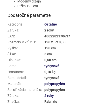
Moderný dizajn
Dĺžka 190 cm
Dodatočné parametre
Kategória
:
Ostatné
Záruka
:
2 roky
EAN
:
4002282170637
Rozměry V x Š x H
:
190 x 5 x 0,50
Výška
:
190 cm
Šířka
:
5 cm
Hloubka
:
0,50 cm
Farba
:
tyrkysová
Hmotnost
:
0,10 kg
Farba detail
:
tyrkysová
Materiál
:
polypropylén
Špecifikácia materiálu
:
polypropylén
Záruka
:
2 roky
Značka
:
Fabrizio