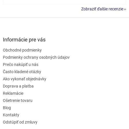
Zobraziť ďalšie recenzie
Z
á
p
ä
Informácie pre vás
t
Obchodné podmienky
i
e
Podmienky ochrany osobných údajov
Prečo nakúpiť u nás
Často kladené otázky
Ako vykonať objednávky
Doprava a platba
Reklamácie
Ošetrenie tovaru
Blog
Kontakty
Odstúpiť od zmluvy