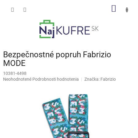
Prejsť
NÁKU
na
obsah
KOŠÍK
Bezpečnostné popruh Fabrizio
MODE
10381-4498
Priemerné
Neohodnotené
Podrobnosti hodnotenia
Značka:
Fabrizio
hodnotenie
produktu
je
0,0
z
5
hviezdičiek.