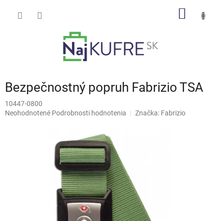
Prejsť
NÁKU
na
obsah
KOŠÍK
Bezpečnostný popruh Fabrizio TSA
10447-0800
Priemerné
Neohodnotené
Podrobnosti hodnotenia
Značka:
Fabrizio
hodnotenie
produktu
je
0,0
z
5
hviezdičiek.