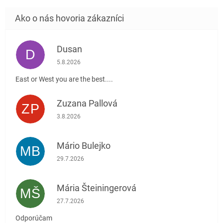
Dusan
D
Hodnotenie obchodu je 5 z 5 hviezdičiek.
5.8.2026
East or West you are the best....
Zuzana Pallová
ZP
Hodnotenie obchodu je 5 z 5 hviezdičiek.
3.8.2026
Mário Bulejko
MB
Hodnotenie obchodu je 5 z 5 hviezdičiek.
29.7.2026
Mária Šteiningerová
MŠ
Hodnotenie obchodu je 5 z 5 hviezdičiek.
27.7.2026
Odporúčam