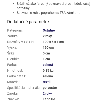
Slúži tiež ako farebný poznávací prostriedok vašej
batožiny.
Spevnenie kufra popruhom s TSA zámkom.
Dodatočné parametre
Kategória
:
Ostatné
Záruka
:
2 roky
Rozměry V x Š x H
:
190 x 5 x 1 cm
Výška
:
190 cm
Šířka
:
5 cm
Hloubka
:
1 cm
Farba
:
zelená
Hmotnost
:
0,15 kg
Farba detail
:
zelená
Materiál
:
textil
Špecifikácia materiálu
:
polyester
Záruka
:
2 roky
Značka
:
Fabrizio