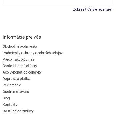
Zobraziť ďalšie recenzie
Z
á
p
ä
Informácie pre vás
t
Obchodné podmienky
i
e
Podmienky ochrany osobných údajov
Prečo nakúpiť u nás
Často kladené otázky
Ako vykonať objednávky
Doprava a platba
Reklamácie
Ošetrenie tovaru
Blog
Kontakty
Odstúpiť od zmluvy