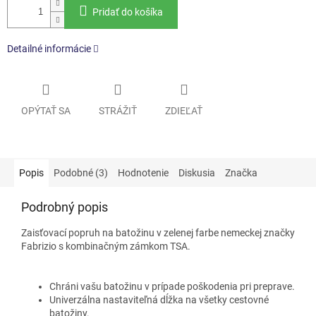
Pridať do košíka
Detailné informácie
OPÝTAŤ SA
STRÁŽIŤ
ZDIEĽAŤ
Popis
Podobné (3)
Hodnotenie
Diskusia
Značka
Podrobný popis
Zaisťovací popruh na batožinu v zelenej farbe nemeckej značky
Fabrizio
s kombinačným zámkom TSA.
Chráni vašu batožinu v prípade poškodenia pri preprave.
Univerzálna nastaviteľná dĺžka na všetky cestovné
batožiny.