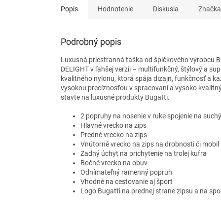
Popis
Hodnotenie
Diskusia
Značka
Podrobný popis
Luxusná priestranná taška od špičkového výrobcu Bu
DELIGHT v ľahšej verzii – multifunkčný, štýlový a su
kvalitného nylonu, ktorá spája dizajn, funkčnosť a k
vysokou precíznosťou v spracovaní a vysoko kvalitný
stavte na luxusné produkty Bugatti.
2 popruhy na nosenie v ruke spojenie na suchý
Hlavné vrecko na zips
Predné vrecko na zips
Vnútorné vrecko na zips na drobnosti či mobil
Zadný úchyt na prichytenie na trolej kufra
Bočné vrecko na obuv
Odnímateľný ramenný popruh
Vhodné na cestovanie aj šport
Logo Bugatti na prednej strane zipsu a na sp