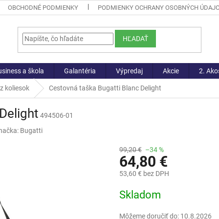
OBCHODNÉ PODMIENKY
PODMIENKY OCHRANY OSOBNÝCH ÚDAJ
HĽADAŤ
siness a škola
Galantéria
Výpredaj
Akcie
2. Ako
z koliesok
Cestovná taška Bugatti Blanc Delight
Delight
494506-01
načka:
Bugatti
99,20 €
–34 %
64,80 €
53,60 € bez DPH
Jednotková
Skladom
cena:
Môžeme doručiť do:
10.8.2026