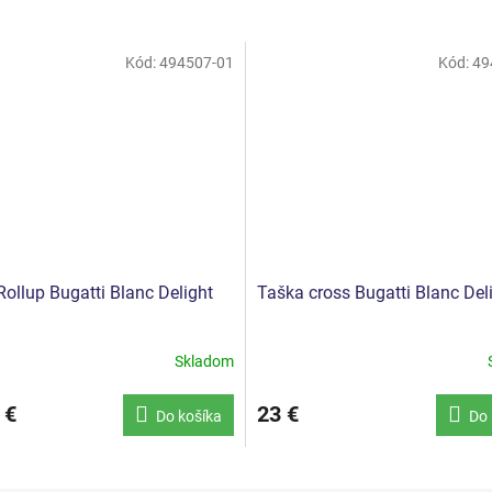
Kód:
494507-01
Kód:
49
ollup Bugatti Blanc Delight
Taška cross Bugatti Blanc Del
Skladom
 €
23 €
Do košíka
Do 