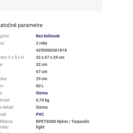
atočné parametre
gória
:
Bez koliesok
ka
:
2 roky
4250060361818
ěry V x Š x H
:
32 x 67 x 29 cm
a
:
32 cm
a
:
67 cm
bka
:
29 cm
em
:
60 L
a
:
čierna
tnost
:
0,70 kg
 detail
:
čierna
riál
:
PVC
fikácia
RPET600D Nylon / Tarpaulin
riálu
:
light