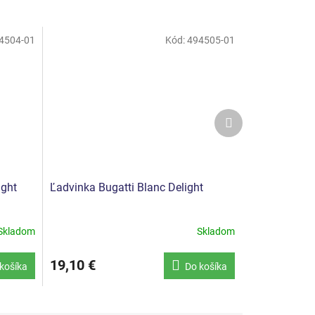
4504-01
Kód:
494505-01
Ďalší
produkt
ight
Ľadvinka Bugatti Blanc Delight
Skladom
Skladom
19,10 €
košíka
Do košíka