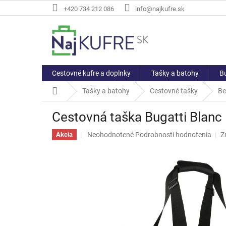
Prejsť
+420 734 212 086
info@najkufre.sk
na
obsah
Cestovné kufre a doplnky
Tašky a batohy
Bu
Domov
Tašky a batohy
Cestovné tašky
Be
Cestovná taška Bugatti Blanc 
Priemerné
Neohodnotené
Podrobnosti hodnotenia
Z
Akcia
hodnotenie
produktu
je
0,0
z
5
hviezdičiek.