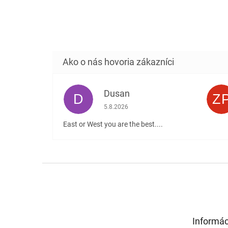
Dusan
D
Z
Hodnotenie obchodu je 5 z 5 hviezdičiek
5.8.2026
East or West you are the best....
Z
á
p
ä
t
Informác
i