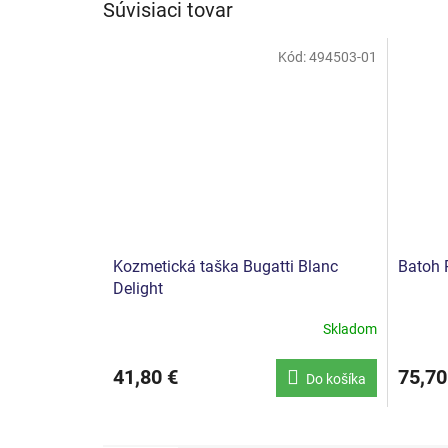
Súvisiaci tovar
Kód:
494503-01
Kozmetická taška Bugatti Blanc
Batoh R
Delight
Skladom
41,80 €
75,70
Do košíka