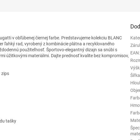
Dod
gatti v obľúbenej čiernej farbe. Predstavujeme kolekciu BLANC
Kate
per ľahký rad, vyrobený z kombinácie plátna a recyklovaného
Záru
aždodennú použiteľnosť. Športovo-elegantný dizajn sa snúbi s
EAN
:
mi úžitkovými materiálmi. Dajte prednosť kvalite bez kompromisov,
Rozm
Výšk
 zips
Šířk
Hlou
Obj
Farb
Hmo
Farba
Mate
odu tašky
Špeci
mate