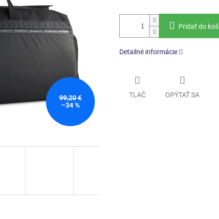
Pridať do koš
Detailné informácie
TLAČ
OPÝTAŤ SA
99,20 €
–34 %