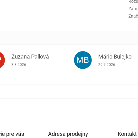
Rozš
Záru
Znač
Zuzana Pallová
Mário Bulejko
P
MB
.
Hodnotenie obchodu je 5 z 5 hviezdičiek.
Hodnotenie obchodu j
3.8.2026
29.7.2026
ie pre vás
Adresa prodejny
Kontakt