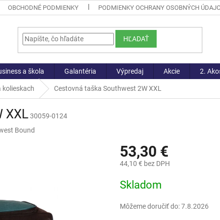
OBCHODNÉ PODMIENKY
PODMIENKY OCHRANY OSOBNÝCH ÚDAJ
HĽADAŤ
siness a škola
Galantéria
Výpredaj
Akcie
2. Ako
 kolieskach
Cestovná taška Southwest 2W XXL
W XXL
30059-0124
west Bound
53,30 €
44,10 € bez DPH
Jednotková
Skladom
cena:
Môžeme doručiť do:
7.8.2026