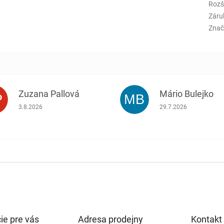
Rozš
Záru
Znač
Zuzana Pallová
Mário Bulejko
P
MB
.
Hodnotenie obchodu je 5 z 5 hviezdičiek.
Hodnotenie obchodu j
3.8.2026
29.7.2026
ie pre vás
Adresa prodejny
Kontakt