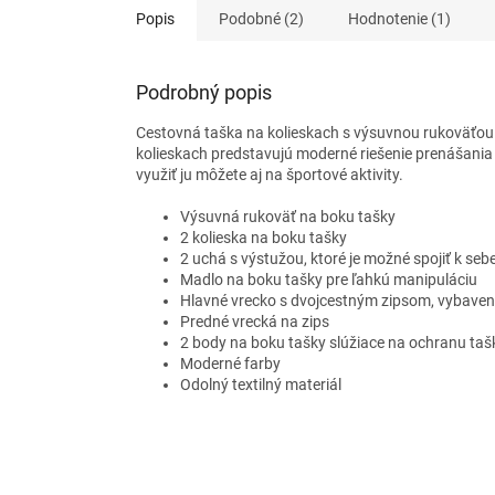
Popis
Podobné (2)
Hodnotenie (1)
Podrobný popis
Cestovná taška na kolieskach s výsuvnou rukoväťou 
kolieskach predstavujú moderné riešenie prenášania ťa
využiť ju môžete aj na športové aktivity.
Výsuvná rukoväť na boku tašky
2 kolieska na boku tašky
2 uchá s výstužou, ktoré je možné spojiť k seb
Madlo na boku tašky pre ľahkú manipuláciu
Hlavné vrecko s dvojcestným zipsom, vybav
Predné vrecká na zips
2 body na boku tašky slúžiace na ochranu taš
Moderné farby
Odolný textilný materiál