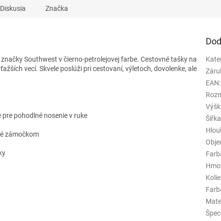
Diskusia
Značka
Dod
značky Southwest v čierno-petrolejovej farbe. Cestovné tašky na
Kate
žších vecí. Skvele poslúži pri cestovaní, výletoch, dovolenke, ale
Záru
EAN
:
Rozm
Výšk
e pre pohodlné nosenie v ruke
Šířk
Hlou
ené zámočkom
Obj
ky
Farb
Hmo
Koli
Farba
Mate
Špeci