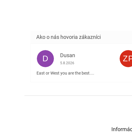
Dusan
D
Z
Hodnotenie obchodu je 5 z 5 hviezdičiek
5.8.2026
East or West you are the best....
Z
á
p
ä
t
Informác
i