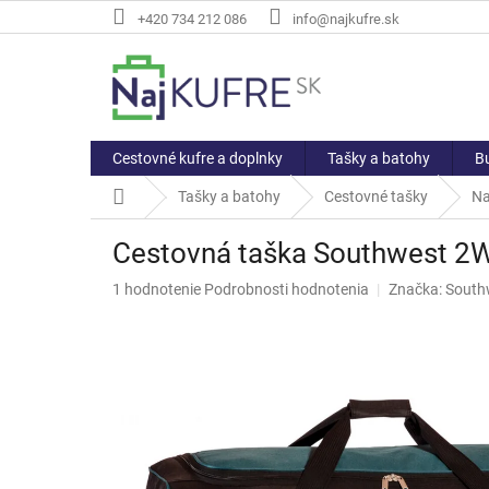
Prejsť
+420 734 212 086
info@najkufre.sk
na
obsah
Cestovné kufre a doplnky
Tašky a batohy
Bu
Domov
Tašky a batohy
Cestovné tašky
Na
Cestovná taška Southwest 2
Priemerné
1 hodnotenie
Podrobnosti hodnotenia
Značka:
South
hodnotenie
produktu
je
5,0
z
5
hviezdičiek.