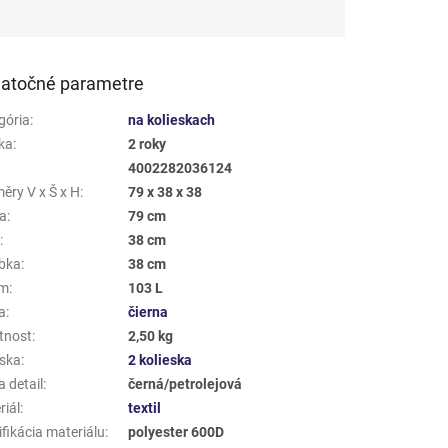
atočné parametre
gória
:
na kolieskach
ka
:
2 roky
4002282036124
ěry V x Š x H
:
79 x 38 x 38
a
:
79 cm
a
:
38 cm
bka
:
38 cm
em
:
103 L
a
:
čierna
tnost
:
2,50 kg
eska
:
2 kolieska
 detail
:
černá/petrolejová
riál
:
textil
fikácia materiálu
:
polyester 600D