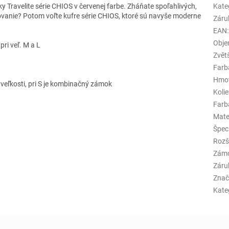
y Travelite série CHIOS v červenej farbe. Zháňate spoľahlivých,
Kate
vanie? Potom voľte kufre série CHIOS, ktoré sú navyše moderne
Záru
EAN
:
Obj
ri veľ. M a L
Zvět
Farb
Hmo
eľkosti, pri S je kombinačný zámok
Koli
Farba
Mate
Špeci
Rozš
Zám
Záru
Znač
Kate