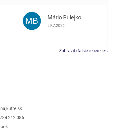
Mário Bulejko
MB
e 5 z 5 hviezdičiek.
Hodnotenie obchodu je 5 z 5 hviezdičiek.
29.7.2026
Zobraziť ďalšie recenzie
@
najkufre.sk
734 212 086
book