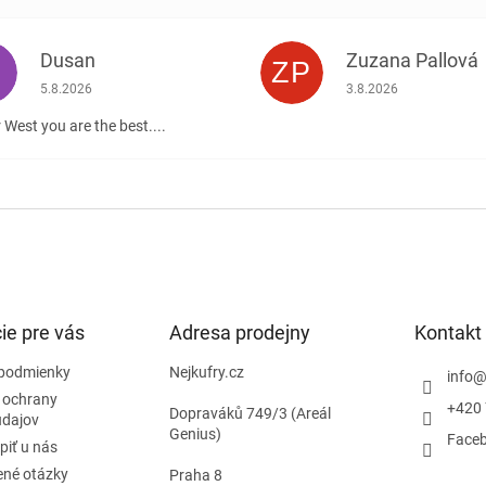
Dusan
Zuzana Pallová
ZP
.
Hodnotenie obchodu je 5 z 5 hviezdičiek.
Hodnotenie obchodu j
5.8.2026
3.8.2026
 West you are the best....
ie pre vás
Adresa prodejny
Kontakt
podmienky
Nejkufry.cz
info
 ochrany
+420 
Dopraváků 749/3 (Areál
údajov
Genius)
Face
piť u nás
ené otázky
Praha 8