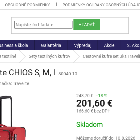
OBCHODNÉ PODMIENKY
PODMIENKY OCHRANY OSOBNÝCH ÚDAJ
HĽADAŤ
siness a škola
Galantéria
Výpredaj
Akcie
2. Ako
 textilné
Sety textilných kufrov
Cestovné kufre set 3ks Travel
te CHIOS S, M, L
80040-10
načka:
Travelite
248,70 €
–18 %
201,60 €
166,60 € bez DPH
Jednotková
Skladom
cena:
Môžeme doručiť do:
10.8.2026