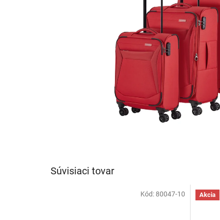
Súvisiaci tovar
Kód:
80047-10
Akcia