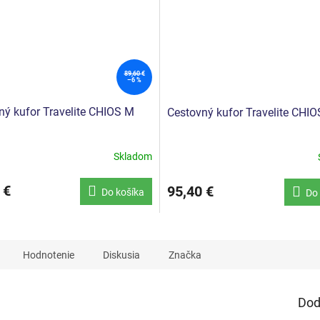
89,60 €
–6 %
ný kufor Travelite CHIOS M
Cestovný kufor Travelite CHIO
Skladom
 €
95,40 €
Do košíka
Do 
Hodnotenie
Diskusia
Značka
Dod