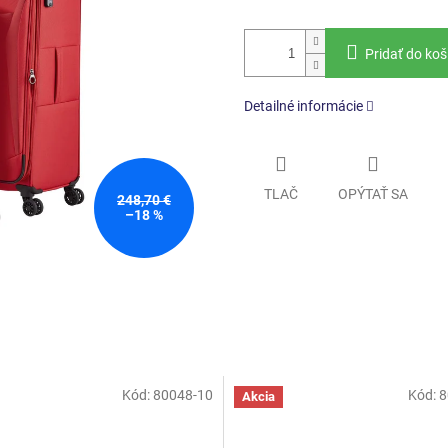
Pridať do koš
Detailné informácie
TLAČ
OPÝTAŤ SA
248,70 €
–18 %
Kód:
80048-10
Kód:
8
Akcia