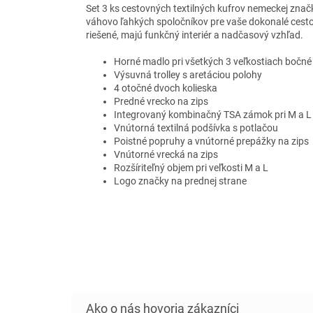
Set 3 ks cestovných textilných kufrov nemeckej značk
váhovo ľahkých spoločníkov pre vaše dokonalé cesto
riešené, majú funkčný interiér a nadčasový vzhľad.
Horné madlo pri všetkých 3 veľkostiach bočné p
Výsuvná trolley s aretáciou polohy
4 otočné dvoch kolieska
Predné vrecko na zips
Integrovaný kombinačný TSA zámok pri M a L v
Vnútorná textilná podšívka s potlačou
Poistné popruhy a vnútorné prepážky na zips
Vnútorné vrecká na zips
Rozšíriteľný objem pri veľkosti M a L
Logo značky na prednej strane