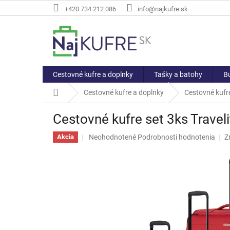
Prejsť
+420 734 212 086
info@najkufre.sk
na
obsah
Cestovné kufre a doplnky
Tašky a batohy
Bu
Domov
Cestovné kufre a doplnky
Cestovné kufre
Cestovné kufre set 3ks Traveli
Priemerné
Neohodnotené
Podrobnosti hodnotenia
Z
Akcia
hodnotenie
produktu
je
0,0
z
5
hviezdičiek.