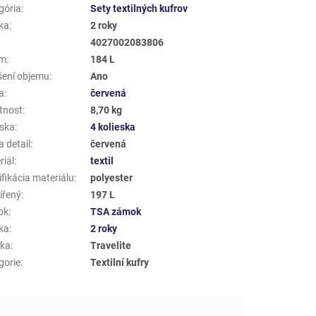
gória
:
Sety textilných kufrov
ka
:
2 roky
4027002083806
em
:
184 L
šení objemu
:
Ano
a
:
červená
tnost
:
8,70 kg
eska
:
4 kolieska
 detail
:
červená
riál
:
textil
fikácia materiálu
:
polyester
ířený
:
197 L
ok
:
TSA zámok
ka
:
2 roky
ka
:
Travelite
gorie
:
Textilní kufry