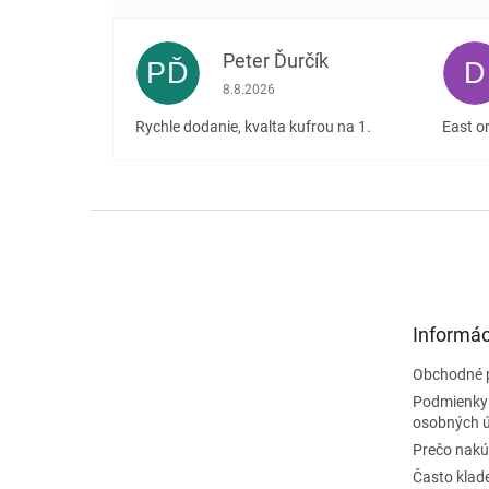
Peter Ďurčík
PĎ
D
Hodnotenie obchodu je 5 z 5 hviezdičiek
8.8.2026
Rychle dodanie, kvalta kufrou na 1.
East or
Z
á
p
ä
t
Informác
i
e
Obchodné 
Podmienky
osobných 
Prečo nakú
Často klad