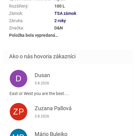
Rozšířený
:
100 L
Zámok
:
TSA zámok
Záruka
:
2 roky
Značka
:
D&N
Položka bola vypredaná…
Dusan
D
Hodnotenie obchodu je 5 z 5 hviezdičiek.
5.8.2026
East or West you are the best....
Zuzana Pallová
ZP
Hodnotenie obchodu je 5 z 5 hviezdičiek.
3.8.2026
Mário Bulejko