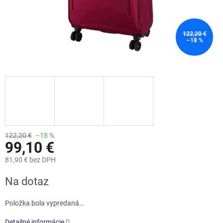
122,20 €
–18 %
122,20 €
–18 %
99,10 €
81,90 € bez DPH
Jednotková
Na dotaz
cena:
Položka bola vypredaná…
Detailné informácie