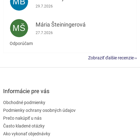
MB
Hodnotenie obchodu je 5 z 5 hviezdičiek.
29.7.2026
Mária Šteiningerová
MŠ
Hodnotenie obchodu je 5 z 5 hviezdičiek.
27.7.2026
Odporúčam
Zobraziť ďalšie recenzie
Z
á
p
ä
Informácie pre vás
t
Obchodné podmienky
i
e
Podmienky ochrany osobných údajov
Prečo nakúpiť u nás
Často kladené otázky
Ako vykonať objednávky