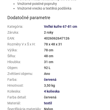
Vnútorné poistné popruhy
Vnútorné vrecko a textilná podšívka
Dodatočné parametre
Kategória
:
Veľké kufre 67-81 cm
Záruka
:
2 roky
EAN
:
4026062647126
Rozměry V x Š x H
:
78 x 48 x 31
Výška
:
78 cm
Šířka
:
48 cm
Hloubka
:
31 cm
Objem
:
92 L
Zvětšení objemu
:
Ano
Farba
:
červená
Hmotnost
:
3,50 kg
Kolieska
:
4 kolieska
Farba detail
:
červená
Materiál
:
textil
Špecifikácia materiálu
:
Nylon