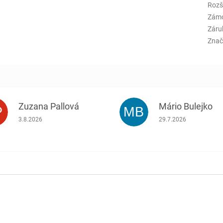
Rozš
Zám
Záru
Znač
Zuzana Pallová
Mário Bulejko
P
MB
.
Hodnotenie obchodu je 5 z 5 hviezdičiek.
Hodnotenie obchodu j
3.8.2026
29.7.2026