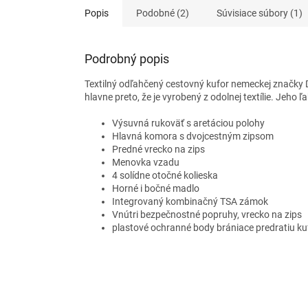
Popis
Podobné (2)
Súvisiace súbory (1)
Podrobný popis
Textilný odľahčený cestovný kufor nemeckej značky D&
hlavne preto, že je vyrobený z odolnej textílie. Jeho
Výsuvná rukoväť s aretáciou polohy
Hlavná komora s dvojcestným zipsom
Predné vrecko na zips
Menovka vzadu
4 solídne otočné kolieska
Horné i bočné madlo
Integrovaný kombinačný TSA zámok
Vnútri bezpečnostné popruhy, vrecko na zips
plastové ochranné body brániace predratiu ku