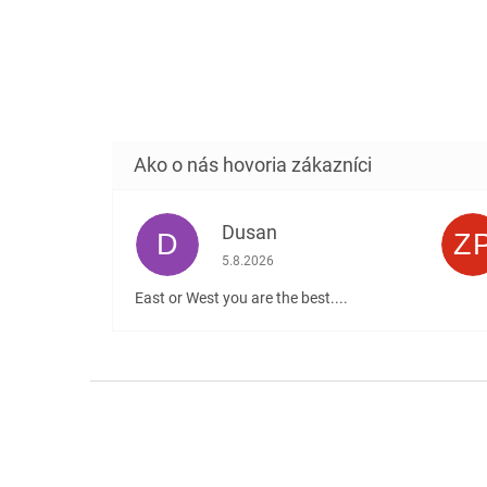
Dusan
D
Z
Hodnotenie obchodu je 5 z 5 hviezdičiek
5.8.2026
East or West you are the best....
Z
á
p
ä
t