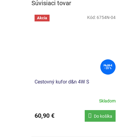
Súvisiaci tovar
Kód:
6754N-04
Akcia
76,20 €
–20 %
Cestovný kufor d&n 4W S
Skladom
60,90 €
Do košíka