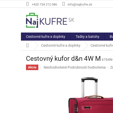
Prejsť
+420 734 212 086
info@najkufre.sk
na
obsah
Cestovné kufre a doplnky
Tašky a batohy
Bu
Domov
Cestovné kufre a doplnky
Cestovné kufre
Cestovný kufor d&n 4W M
6764N
Priemerné
Neohodnotené
Podrobnosti hodnotenia
Z
Akcia
hodnotenie
produktu
je
0,0
z
5
hviezdičiek.