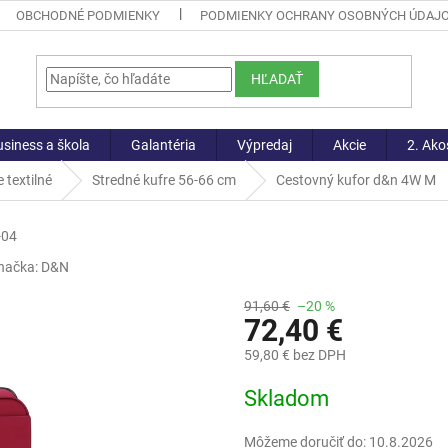
OBCHODNÉ PODMIENKY
PODMIENKY OCHRANY OSOBNÝCH ÚDAJ
HĽADAŤ
siness a škola
Galantéria
Výpredaj
Akcie
2. Ako
 textilné
Stredné kufre 56-66 cm
Cestovný kufor d&n 4W M
-04
načka:
D&N
91,60 €
–20 %
72,40 €
59,80 € bez DPH
Jednotková
Skladom
cena:
Môžeme doručiť do:
10.8.2026