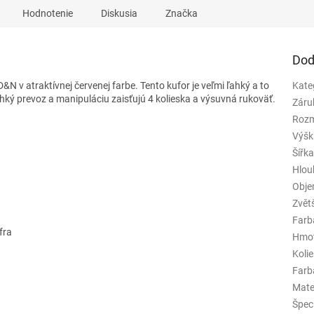
Hodnotenie
Diskusia
Značka
Dod
N v atraktívnej červenej farbe. Tento kufor je veľmi ľahký a to
Kate
 ľahký prevoz a manipuláciu zaisťujú 4 kolieska a výsuvná rukoväť.
Záru
Rozm
Výšk
Šířk
Hlou
Obj
Zvět
Farb
fra
Hmo
Koli
Farba
Mate
Špeci