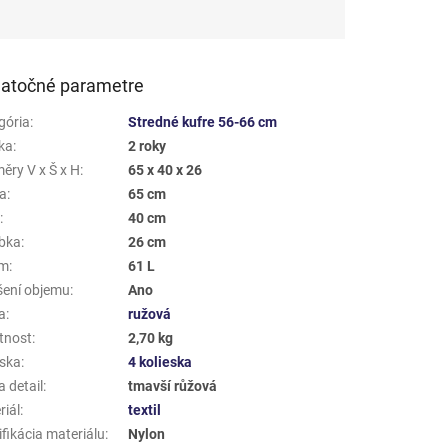
atočné parametre
gória
:
Stredné kufre 56-66 cm
ka
:
2 roky
ěry V x Š x H
:
65 x 40 x 26
a
:
65 cm
a
:
40 cm
bka
:
26 cm
em
:
61 L
šení objemu
:
Ano
a
:
ružová
tnost
:
2,70 kg
eska
:
4 kolieska
 detail
:
tmavší růžová
riál
:
textil
fikácia materiálu
:
Nylon