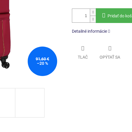
Pridať do koš
Detailné informácie
TLAČ
OPÝTAŤ SA
91,60 €
–20 %