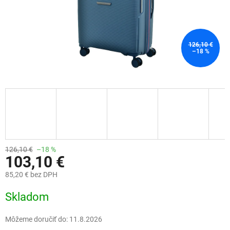
126,10 €
–18 %
126,10 €
–18 %
103,10 €
85,20 € bez DPH
Jednotková
Skladom
cena:
Môžeme doručiť do:
11.8.2026