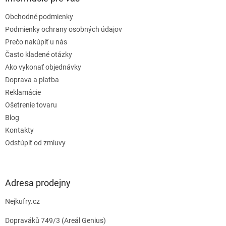
t
Obchodné podmienky
i
e
Podmienky ochrany osobných údajov
Prečo nakúpiť u nás
Často kladené otázky
Ako vykonať objednávky
Doprava a platba
Reklamácie
Ošetrenie tovaru
Blog
Kontakty
Odstúpiť od zmluvy
Adresa prodejny
Nejkufry.cz
Dopraváků 749/3 (Areál Genius)