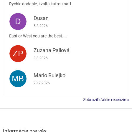
Rychle dodanie, kvalta kufrou na 1.
Dusan
D
Hodnotenie obchodu je 5 z 5 hviezdičiek.
5.8.2026
East or West you are the best....
Zuzana Pallová
ZP
Hodnotenie obchodu je 5 z 5 hviezdičiek.
3.8.2026
Mário Bulejko
MB
Hodnotenie obchodu je 5 z 5 hviezdičiek.
29.7.2026
Zobraziť ďalšie recenzie
Z
á
p
ä
Informácie pre vás