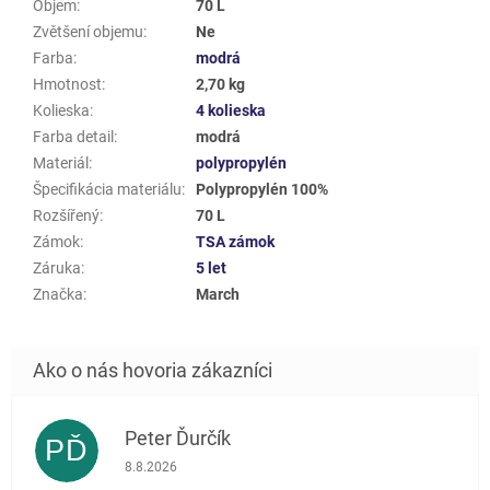
Objem
:
70 L
Zvětšení objemu
:
Ne
Farba
:
modrá
Hmotnost
:
2,70 kg
Kolieska
:
4 kolieska
Farba detail
:
modrá
Materiál
:
polypropylén
Špecifikácia materiálu
:
Polypropylén 100%
Rozšířený
:
70 L
Zámok
:
TSA zámok
Záruka
:
5 let
Značka
:
March
Peter Ďurčík
PĎ
Hodnotenie obchodu je 5 z 5 hviezdičiek.
8.8.2026