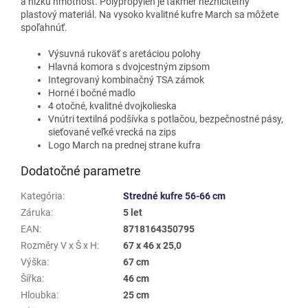
a nízku hmotnosť. Polypropylén je takmer nezničiteľný
plastový materiál. Na vysoko kvalitné kufre March sa môžete
spoľahnúť.
Výsuvná rukoväť s aretáciou polohy
Hlavná komora s dvojcestným zipsom
Integrovaný kombinačný TSA zámok
Horné i bočné madlo
4 otočné, kvalitné dvojkolieska
Vnútri textilná podšívka s potlačou, bezpečnostné pásy,
sieťované veľké vrecká na zips
Logo March na prednej strane kufra
Dodatočné parametre
Kategória
:
Stredné kufre 56-66 cm
Záruka
:
5 let
EAN
:
8718164350795
Rozměry V x Š x H
:
67 x 46 x 25,0
Výška
:
67 cm
Šířka
:
46 cm
Hloubka
:
25 cm