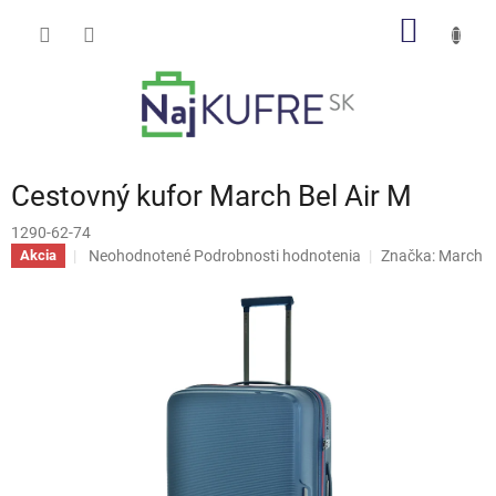
Prejsť
NÁKU
na
obsah
KOŠÍK
Cestovný kufor March Bel Air M
1290-62-74
Priemerné
Neohodnotené
Podrobnosti hodnotenia
Značka:
March
Akcia
hodnotenie
produktu
je
0,0
z
5
hviezdičiek.