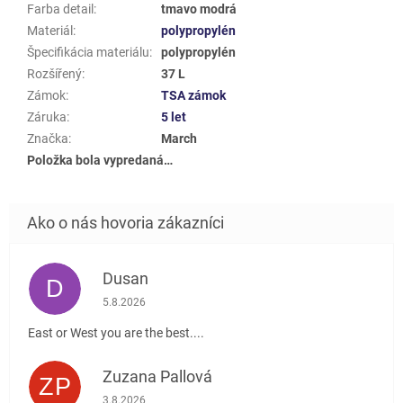
Farba detail
:
tmavo modrá
Materiál
:
polypropylén
Špecifikácia materiálu
:
polypropylén
Rozšířený
:
37 L
Zámok
:
TSA zámok
Záruka
:
5 let
Značka
:
March
Položka bola vypredaná…
Dusan
D
Hodnotenie obchodu je 5 z 5 hviezdičiek.
5.8.2026
East or West you are the best....
Zuzana Pallová
ZP
Hodnotenie obchodu je 5 z 5 hviezdičiek.
3.8.2026