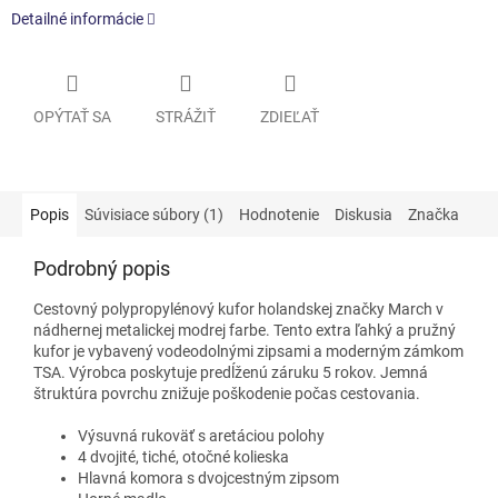
Detailné informácie
OPÝTAŤ SA
STRÁŽIŤ
ZDIEĽAŤ
Popis
Súvisiace súbory (1)
Hodnotenie
Diskusia
Značka
Podrobný popis
Cestovný polypropylénový kufor holandskej značky March v
nádhernej metalickej modrej farbe. Tento extra ľahký a pružný
kufor je vybavený vodeodolnými zipsami a moderným zámkom
TSA. Výrobca poskytuje predĺženú záruku 5 rokov. Jemná
štruktúra povrchu znižuje poškodenie počas cestovania.
Výsuvná rukoväť s aretáciou polohy
4 dvojité, tiché, otočné kolieska
Hlavná komora s dvojcestným zipsom