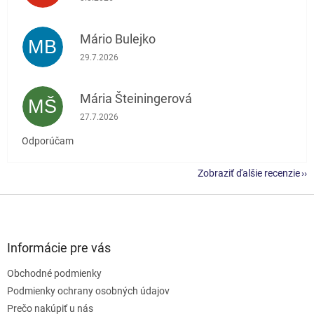
Mário Bulejko
MB
Hodnotenie obchodu je 5 z 5 hviezdičiek.
29.7.2026
Mária Šteiningerová
MŠ
Hodnotenie obchodu je 5 z 5 hviezdičiek.
27.7.2026
Odporúčam
Zobraziť ďalšie recenzie
Z
á
p
ä
Informácie pre vás
t
Obchodné podmienky
i
e
Podmienky ochrany osobných údajov
Prečo nakúpiť u nás