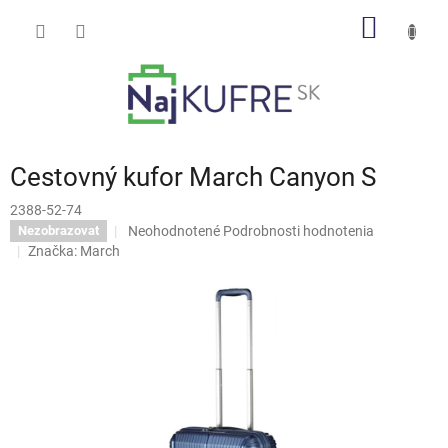
Prejsť
NÁKU
na
obsah
KOŠÍK
Cestovný kufor March Canyon S
2388-52-74
Priemerné
Neohodnotené
Podrobnosti hodnotenia
Nezobrazovat
hodnotenie
Značka:
March
produktu
je
0,0
z
5
hviezdičiek.