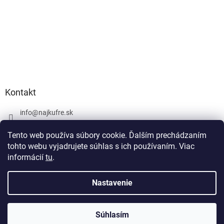
Kontakt
info
@
najkufre.sk
+420 734 212 086
Tento web používa súbory cookie. Ďalším prechádzaním
Facebook
tohto webu vyjadrujete súhlas s ich používaním. Viac
informácií
tu
.
Nastavenie
Vytvoril Shoptet
Súhlasím
Copyright 2026
najkufre.sk
. Všetky práva vyhradené.