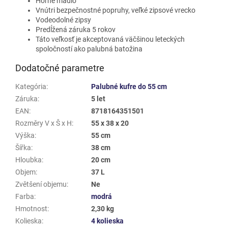
Horné madlo
Vnútri bezpečnostné popruhy, veľké zipsové vrecko
Vodeodolné zipsy
Predĺžená záruka 5 rokov
Táto veľkosť je akceptovaná väčšinou leteckých
spoločností ako palubná batožina
Dodatočné parametre
Kategória
:
Palubné kufre do 55 cm
Záruka
:
5 let
EAN
:
8718164351501
Rozměry V x Š x H
:
55 x 38 x 20
Výška
:
55 cm
Šířka
:
38 cm
Hloubka
:
20 cm
Objem
:
37 L
Zvětšení objemu
:
Ne
Farba
:
modrá
Hmotnost
:
2,30 kg
Kolieska
:
4 kolieska