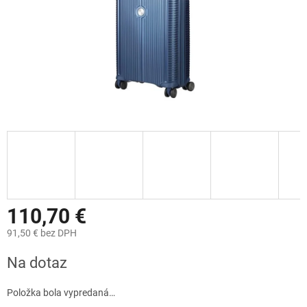
110,70 €
91,50 € bez DPH
Jednotková
Na dotaz
cena:
Položka bola vypredaná…