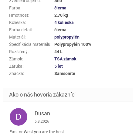
Zvětšení objemu
:
Ano
Farba
:
čierna
Hmotnost
:
2,70 kg
Kolieska
:
4 kolieska
Farba detail
:
čierna
Materiál
:
polypropylén
Špecifikácia materiálu
:
Polypropylén 100%
Rozšířený
:
44 L
Zámok
:
TSA zámok
Záruka
:
5 let
Značka
:
Samsonite
Dusan
D
Hodnotenie obchodu je 5 z 5 hviezdičiek.
5.8.2026
East or West you are the best....