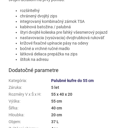
rozšíriteľný
chránený dvojitý zips
integrovaný kombinačný zámok TSA
kabínová batožina / palubná
štyri dvojité kolieska pre ľahký všesmerový pojazd
nastavovacia (vysúvacia) dvojtrubková rukoväť
krížové fixačné upínacie pásy na odevy
bočné a vrchné ručné madlo
látková deliaca prepážka na zips
štítok na adresu
Dodatočné parametre
Kategória
:
Palubné kufre do 55 cm
Záruka
:
5 let
Rozměry V x Š x H
:
55 x 40 x 20
Výška
:
55 cm
Šířka
:
40 cm
Hloubka
:
20 cm
Objem
:
37 L