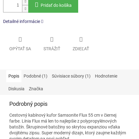
Pridať do košíka
Detailné informácie
OPÝTAŤ SA
STRÁŽIŤ
ZDIEĽAŤ
Popis
Podobné (1)
Súvisiace súbory (1)
Hodnotenie
Diskusia
Značka
Podrobný popis
Cestovný kabínový kufor Samsonite Flux 55 cm v čiernej
farbe. Línia Flux má len to najlepšie z polypropylénových
batožín. Škrupinové batožiny so skrytou expanziou vďaka
dvojitému zipsu. Super moderný dizajn, ktorý zaujme každým
svojim detailom na prvý pohľad.