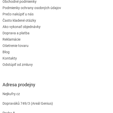
Obchodné podmienky
i
e
Podmienky ochrany osobných údajov
Prečo nakúpiť u nás
Často kladené otázky
Ako vykonať objednávky
Doprava a platba
Reklamácie
Ošetrenie tovaru
Blog
Kontakty
Odstúpiť od zmluvy
Adresa prodejny
Nejkufry.cz
Dopraváků 749/3 (Areál Genius)
Praha 8