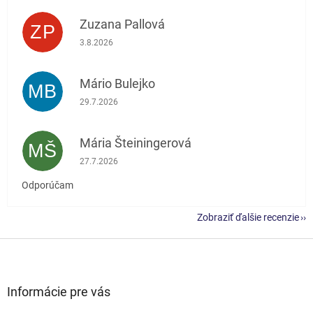
Zuzana Pallová
ZP
Hodnotenie obchodu je 5 z 5 hviezdičiek.
3.8.2026
Mário Bulejko
MB
Hodnotenie obchodu je 5 z 5 hviezdičiek.
29.7.2026
Mária Šteiningerová
MŠ
Hodnotenie obchodu je 5 z 5 hviezdičiek.
27.7.2026
Odporúčam
Zobraziť ďalšie recenzie
Z
á
p
ä
Informácie pre vás
t