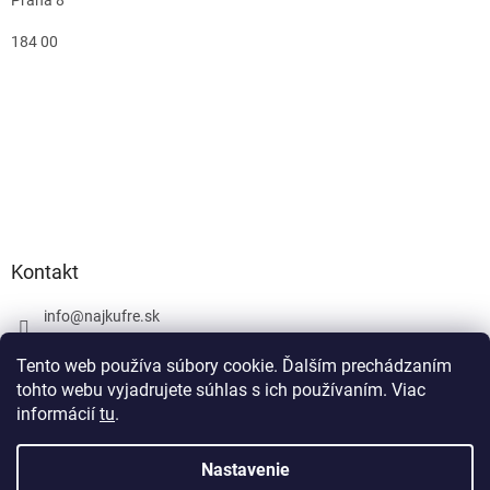
184 00
Kontakt
info
@
najkufre.sk
+420 734 212 086
Tento web používa súbory cookie. Ďalším prechádzaním
Facebook
tohto webu vyjadrujete súhlas s ich používaním. Viac
informácií
tu
.
Nastavenie
Vytvoril Shoptet