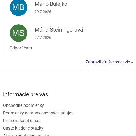
Mário Bulejko
MB
Hodnotenie obchodu je 5 z 5 hviezdičiek.
29.7.2026
Mária Šteiningerová
MŠ
Hodnotenie obchodu je 5 z 5 hviezdičiek.
27.7.2026
Odporúčam
Zobraziť ďalšie recenzie
Z
á
p
ä
Informácie pre vás
t
Obchodné podmienky
i
e
Podmienky ochrany osobných údajov
Prečo nakúpiť u nás
Často kladené otázky
Ako vykonať objednávky