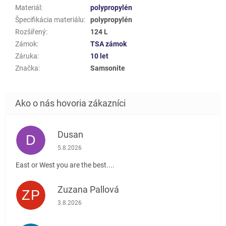
Materiál
:
polypropylén
Špecifikácia materiálu
:
polypropylén
Rozšířený
:
124 L
Zámok
:
TSA zámok
Záruka
:
10 let
Značka
:
Samsonite
Dusan
D
Hodnotenie obchodu je 5 z 5 hviezdičiek.
5.8.2026
East or West you are the best....
Zuzana Pallová
ZP
Hodnotenie obchodu je 5 z 5 hviezdičiek.
3.8.2026