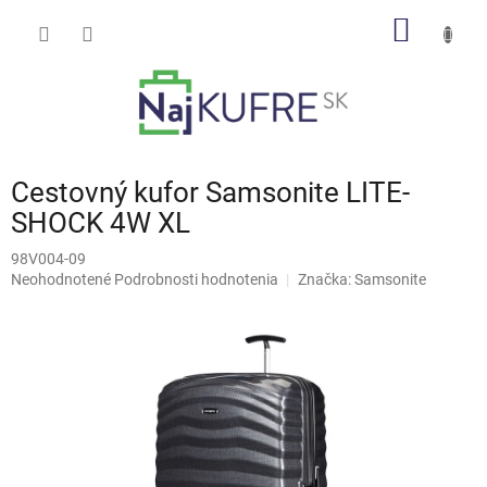
Prejsť
NÁKU
na
obsah
KOŠÍK
Cestovný kufor Samsonite LITE-
SHOCK 4W XL
98V004-09
Priemerné
Neohodnotené
Podrobnosti hodnotenia
Značka:
Samsonite
hodnotenie
produktu
je
0,0
z
5
hviezdičiek.