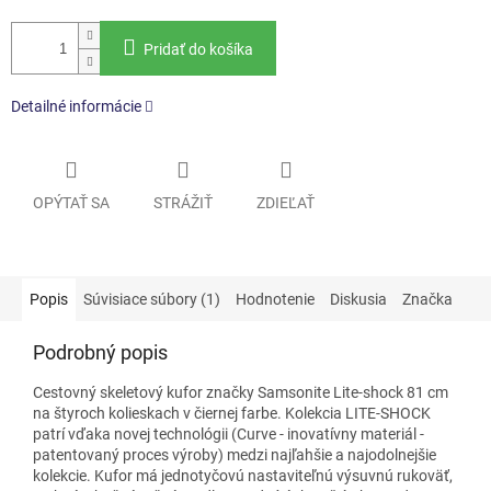
Pridať do košíka
Detailné informácie
OPÝTAŤ SA
STRÁŽIŤ
ZDIEĽAŤ
Popis
Súvisiace súbory (1)
Hodnotenie
Diskusia
Značka
Podrobný popis
Cestovný skeletový kufor značky Samsonite Lite-shock 81 cm
na štyroch kolieskach v čiernej farbe. Kolekcia LITE-SHOCK
patrí vďaka novej technológii (Curve - inovatívny materiál -
patentovaný proces výroby) medzi najľahšie a najodolnejšie
kolekcie. Kufor má jednotyčovú nastaviteľnú výsuvnú rukoväť,