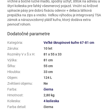
vrchné a bočné ručné madlo, spodný úchyt, štítok na adresu a
štyri kolieska pre ľahký všesmerový pojazd. Vnútri sú krížové
upínacie pásy pre dobrú fixáciu odevov + deliaca látková
prepážka na zips a vrecko. Veľkou výhodou je integrovaný TSA
zámok a nárazuvzdorný plášť kufra, ktorý dodáva extra
pevnosť rohom.
Dodatočné parametre
Kategória
:
Veľké škrupinové kufre 67-81 cm
Záruka
:
10 let
Rozměry V x Š x H
:
81 x 55 x 33
Výška
:
81 cm
Šířka
:
55 cm
Hloubka
:
33 cm
Objem
:
124 L
Zvětšení objemu
:
Ne
Farba
:
čierna
Hmotnost
:
2,80 kg
Kolieska
:
4 kolieska
Farba detail
:
čierna