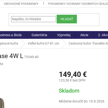
OBCHODNÉ PODMIENKY
PODMIENKY OCHRANY OSOBNÝCH ÚDAJ
HĽADAŤ
siness a škola
Galantéria
Výpredaj
Akcie
2. Ako
pinové kufre
Veľké kufre 67-81 cm
Cestovný kufor Travelite A
Base 4W L
75349-40
ite
149,40 €
123,50 € bez DPH
Jednotková
Skladom
cena:
Môžeme doručiť do:
10.8.2026