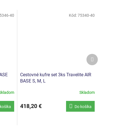
5346-40
Kód:
75340-40
Ďalší
produkt
BASE
Cestovné kufre set 3ks Travelite AIR
BASE S, M, L
Skladom
Skladom
418,20 €
košíka
Do košíka