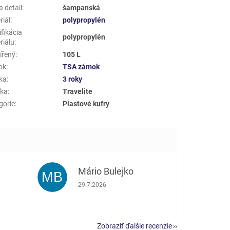
 detail
:
šampanská
riál
:
polypropylén
fikácia
polypropylén
riálu
:
ířený
:
105 L
ok
:
TSA zámok
ka
:
3 roky
ka
:
Travelite
gorie
:
Plastové kufry
Mário Bulejko
MB
e 5 z 5 hviezdičiek.
Hodnotenie obchodu je 5 z 5 hviezdičiek.
29.7.2026
Zobraziť ďalšie recenzie