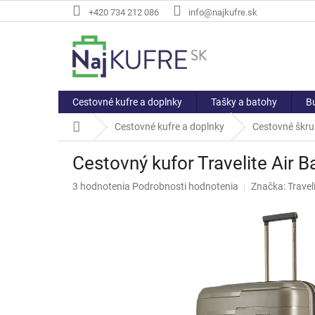
Prejsť
+420 734 212 086
info@najkufre.sk
na
obsah
Cestovné kufre a doplnky
Tašky a batohy
Bu
Domov
Cestovné kufre a doplnky
Cestovné škru
Cestovný kufor Travelite Air 
Priemerné
3 hodnotenia
Podrobnosti hodnotenia
Značka:
Travel
hodnotenie
produktu
je
5,0
z
5
hviezdičiek.