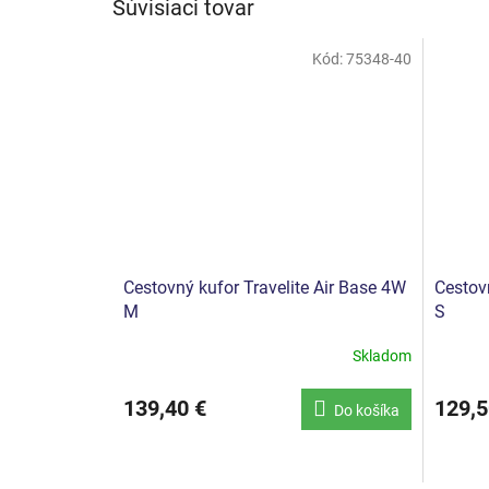
Súvisiaci tovar
Kód:
75348-40
Cestovný kufor Travelite Air Base 4W
Cestovn
M
S
Skladom
Priemerné
Priemer
hodnotenie
hodnote
produktu
produkt
139,40 €
129,5
Do košíka
je
je
4,0
5,0
z
z
5
5