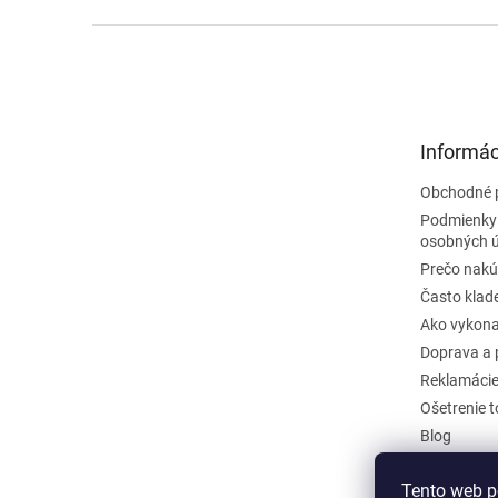
Z
á
p
ä
t
Informác
i
e
Obchodné 
Podmienky
osobných 
Prečo nakú
Často klad
Ako vykona
Doprava a 
Reklamáci
Ošetrenie 
Blog
Kontakty
Tento web p
Odstúpiť o