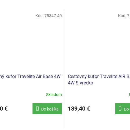
Kód:
75347-40
Kód:
7
ý kufor Travelite Air Base 4W
Cestovný kufor Travelite AIR 
4W S vrecko
Skladom
né
nie
u
0 €
139,40 €
Do košíka
Do 