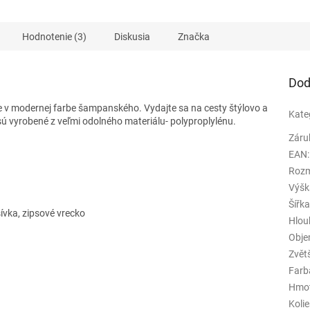
iek.
Hodnotenie (3)
Diskusia
Značka
Dod
te v modernej farbe šampanského. Vydajte sa na cesty štýlovo a
Kate
é sú vyrobené z veľmi odolného materiálu- polyproplylénu.
Záru
EAN
:
Rozm
Výšk
Šířk
ívka, zipsové vrecko
Hlou
Obj
Zvět
Farb
Hmo
Koli