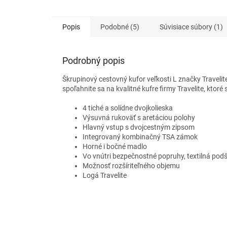
hviezdičiek.
hviezdič
Popis
Podobné (5)
Súvisiace súbory (1)
Podrobný popis
Škrupinový cestovný kufor veľkosti L značky Traveli
spoľahnite sa na kvalitné kufre firmy Travelite, ktor
4 tiché a solídne dvojkolieska
Výsuvná rukoväť s aretáciou polohy
Hlavný vstup s dvojcestným zipsom
Integrovaný kombinačný TSA zámok
Horné i bočné madlo
Vo vnútri bezpečnostné popruhy, textilná podš
Možnosť rozšíriteľného objemu
Logá Travelite