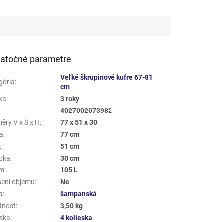
atočné parametre
Veľké škrupinové kufre 67-81
gória
:
cm
ka
:
3 roky
4027002073982
ěry V x Š x H
:
77 x 51 x 30
a
:
77 cm
a
:
51 cm
bka
:
30 cm
em
:
105 L
šení objemu
:
Ne
a
:
šampanská
tnost
:
3,50 kg
eska
:
4 kolieska