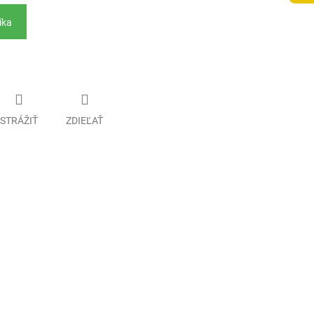
íka
STRÁŽIŤ
ZDIEĽAŤ