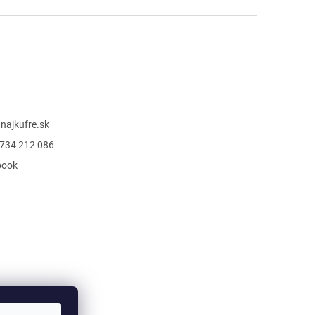
@
najkufre.sk
734 212 086
book