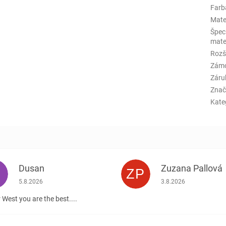
Farba
Mate
Špeci
mate
Rozš
Zám
Záru
Znač
Kate
Dusan
Zuzana Pallová
ZP
.
Hodnotenie obchodu je 5 z 5 hviezdičiek.
Hodnotenie obchodu j
5.8.2026
3.8.2026
 West you are the best....