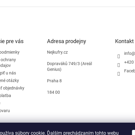
ie pre vás
Adresa prodejny
Kontakt
podmienky
Nejkufry.cz
info
 ochrany
+420 
Dopraváků 749/3 (Areál
údajov
Genius)
Face
piť u nás
ené otázky
Praha 8
ť objednávky
184 00
platba
e
tovaru
oužíva súbory cookie. Ďalším prechádzaním tohto webu
d zmluvy