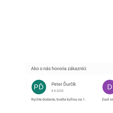
Peter Ďurčík
PĎ
D
Hodnotenie obchodu je 5 z 5 hviezdičiek
8.8.2026
Rychle dodanie, kvalta kufrou na 1.
East or