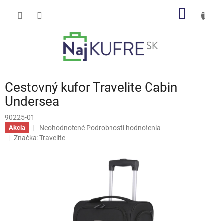
Prejsť
NÁKU
na
obsah
KOŠÍK
Cestovný kufor Travelite Cabin
Undersea
90225-01
Priemerné
Neohodnotené
Podrobnosti hodnotenia
Akcia
hodnotenie
Značka:
Travelite
produktu
je
0,0
z
5
hviezdičiek.