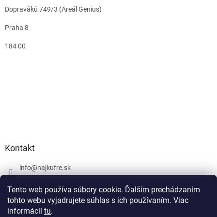
Dopraváků 749/3 (Areál Genius)
Praha 8
184 00
Kontakt
info
@
najkufre.sk
+420 734 212 086
Tento web používa súbory cookie. Ďalším prechádzaním
Facebook
tohto webu vyjadrujete súhlas s ich používaním. Viac
informácií
tu
.