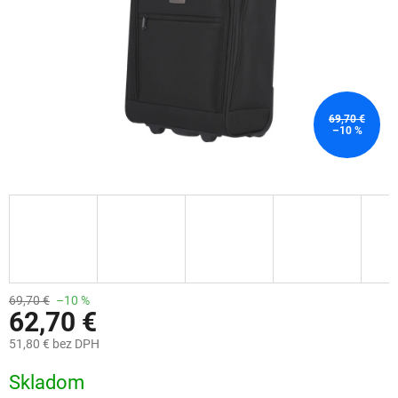
69,70 €
–10 %
69,70 €
–10 %
62,70 €
51,80 € bez DPH
Jednotková
Skladom
cena: