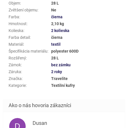
Objem
:
28 L
Zvětšení objemu
:
Ne
Farba
:
čierna
Hmotnost
:
2,10 kg
Kolieska
:
2 kolieska
Farba detail
:
čierna
Materiál
:
textil
Špecifikácia materiálu
:
polyester 600D
Rozšířený
:
28 L
Zámok
:
bez zámku
Záruka
:
2 roky
Značka
:
Travelite
Kategorie
:
Textilní kufry
Dusan
D