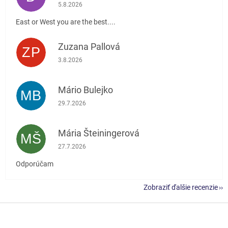
Hodnotenie obchodu je 5 z 5 hviezdičiek.
5.8.2026
East or West you are the best....
Zuzana Pallová
ZP
Hodnotenie obchodu je 5 z 5 hviezdičiek.
3.8.2026
Mário Bulejko
MB
Hodnotenie obchodu je 5 z 5 hviezdičiek.
29.7.2026
Mária Šteiningerová
MŠ
Hodnotenie obchodu je 5 z 5 hviezdičiek.
27.7.2026
Odporúčam
Zobraziť ďalšie recenzie
Z
á