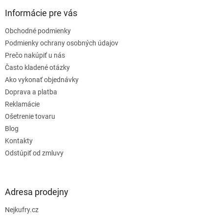
p
ä
Informácie pre vás
t
Obchodné podmienky
i
e
Podmienky ochrany osobných údajov
Prečo nakúpiť u nás
Často kladené otázky
Ako vykonať objednávky
Doprava a platba
Reklamácie
Ošetrenie tovaru
Blog
Kontakty
Odstúpiť od zmluvy
Adresa prodejny
Nejkufry.cz