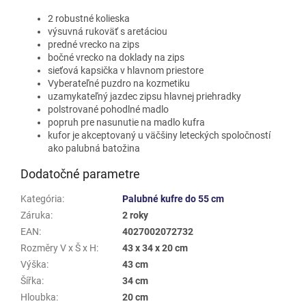
2 robustné kolieska
výsuvná rukoväť s aretáciou
predné vrecko na zips
bočné vrecko na doklady na zips
sieťová kapsička v hlavnom priestore
Vyberateľné puzdro na kozmetiku
uzamykateľný jazdec zipsu hlavnej priehradky
polstrované pohodlné madlo
popruh pre nasunutie na madlo kufra
kufor je akceptovaný u väčšiny leteckých spoločností
ako palubná batožina
Dodatočné parametre
Kategória
:
Palubné kufre do 55 cm
Záruka
:
2 roky
EAN
:
4027002072732
Rozměry V x Š x H
:
43 x 34 x 20 cm
Výška
:
43 cm
Šířka
:
34 cm
Hloubka
:
20 cm