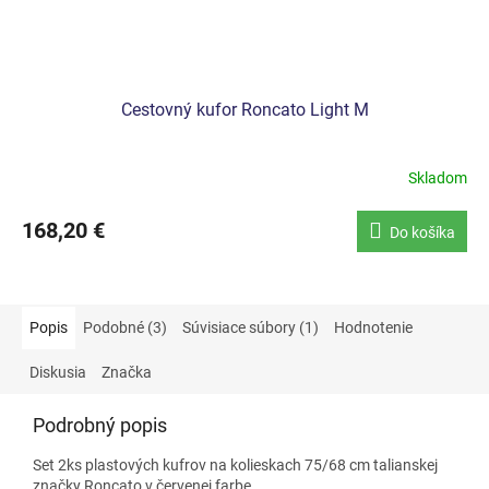
Cestovný kufor Roncato Light M
Skladom
168,20 €
Do košíka
Popis
Podobné (3)
Súvisiace súbory (1)
Hodnotenie
Diskusia
Značka
Podrobný popis
Set 2ks plastových kufrov na kolieskach 75/68 cm talianskej
značky Roncato v červenej farbe.