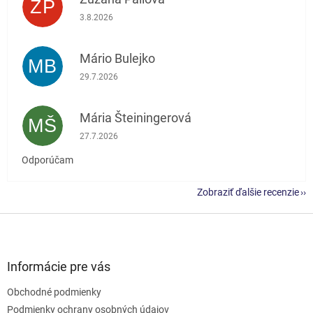
ZP
Hodnotenie obchodu je 5 z 5 hviezdičiek.
3.8.2026
Mário Bulejko
MB
Hodnotenie obchodu je 5 z 5 hviezdičiek.
29.7.2026
Mária Šteiningerová
MŠ
Hodnotenie obchodu je 5 z 5 hviezdičiek.
27.7.2026
Odporúčam
Zobraziť ďalšie recenzie
Z
á
p
ä
Informácie pre vás
t
Obchodné podmienky
i
e
Podmienky ochrany osobných údajov