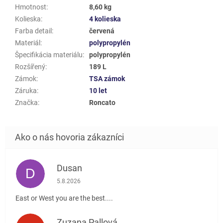
Hmotnost
:
8,60 kg
Kolieska
:
4 kolieska
Farba detail
:
červená
Materiál
:
polypropylén
Špecifikácia materiálu
:
polypropylén
Rozšířený
:
189 L
Zámok
:
TSA zámok
Záruka
:
10 let
Značka
:
Roncato
Dusan
D
Hodnotenie obchodu je 5 z 5 hviezdičiek.
5.8.2026
East or West you are the best....
Zuzana Pallová