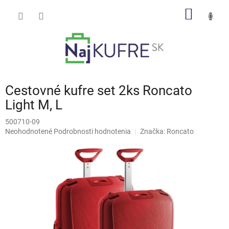
Prejsť
NÁKU
na
obsah
KOŠÍK
Cestovné kufre set 2ks Roncato
Light M, L
500710-09
Priemerné
Neohodnotené
Podrobnosti hodnotenia
Značka:
Roncato
hodnotenie
produktu
je
0,0
z
5
hviezdičiek.