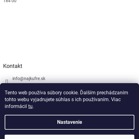
184 00
Kontakt
info
@
najkufre.sk
+420 734 212 086
Tento web používa súbory cookie. Ďalším prechádzaním
Facebook
tohto webu vyjadrujete súhlas s ich používaním. Viac
informácií
tu
.
Nastavenie
Vytvoril Shoptet