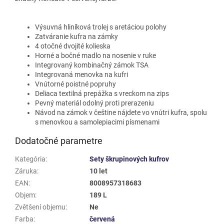
Výsuvná hliníková trolej s aretáciou polohy
Zatváranie kufra na zámky
4 otočné dvojité kolieska
Horné a bočné madlo na nosenie v ruke
Integrovaný kombinačný zámok TSA
Integrovaná menovka na kufri
Vnútorné poistné popruhy
Deliaca textilná prepážka s vreckom na zips
Pevný materiál odolný proti prerazeniu
Návod na zámok v češtine nájdete vo vnútri kufra, spolu
s menovkou a samolepiacimi písmenami
Dodatočné parametre
Kategória
:
Sety škrupinových kufrov
Záruka
:
10 let
EAN
:
8008957318683
Objem
:
189 L
Zvětšení objemu
:
Ne
Farba
:
červená