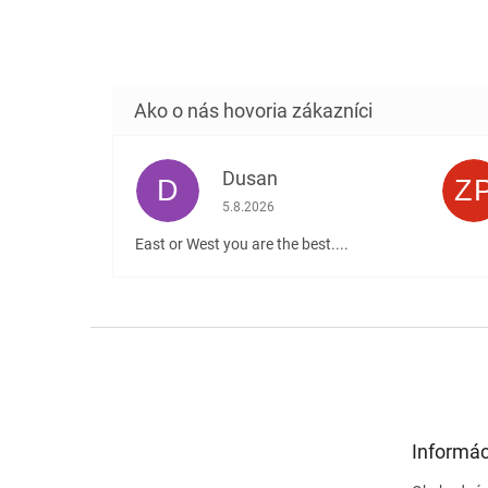
Dusan
D
Z
Hodnotenie obchodu je 5 z 5 hviezdičiek
5.8.2026
East or West you are the best....
Z
á
p
ä
t
Informác
i
e