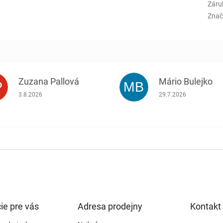
Záru
Znač
Zuzana Pallová
Mário Bulejko
P
MB
.
Hodnotenie obchodu je 5 z 5 hviezdičiek.
Hodnotenie obchodu j
3.8.2026
29.7.2026
ie pre vás
Adresa prodejny
Kontakt