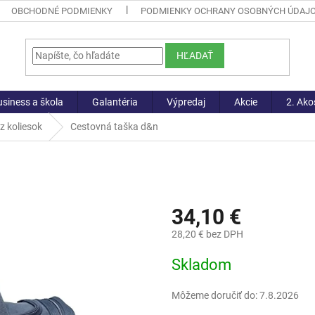
OBCHODNÉ PODMIENKY
PODMIENKY OCHRANY OSOBNÝCH ÚDAJ
HĽADAŤ
siness a škola
Galantéria
Výpredaj
Akcie
2. Ako
z koliesok
Cestovná taška d&n
34,10 €
28,20 € bez DPH
Jednotková
Skladom
cena:
Môžeme doručiť do:
7.8.2026