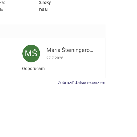
ka
:
2 roky
ka
:
D&N
Mária Šteiningerová
MŠ
e 5 z 5 hviezdičiek.
Hodnotenie obchodu je 5 z 5 hviezdičiek.
27.7.2026
Odporúčam
Zobraziť ďalšie recenzie