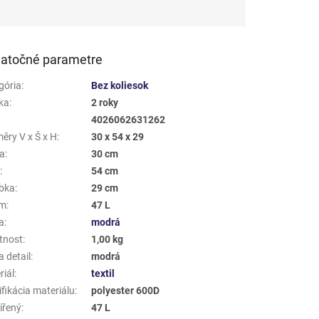
atočné parametre
gória
:
Bez koliesok
ka
:
2 roky
4026062631262
ěry V x Š x H
:
30 x 54 x 29
a
:
30 cm
a
:
54 cm
bka
:
29 cm
em
:
47 L
a
:
modrá
tnost
:
1,00 kg
 detail
:
modrá
riál
:
textil
fikácia materiálu
:
polyester 600D
ířený
:
47 L