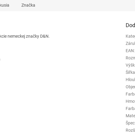
kusia
Značka
Dod
lekcie nemeckej značky D&N.
Kate
Záru
EAN
:
Rozm
m
Výšk
Šířk
Hlou
Obj
Farb
Hmo
Farba
Mate
Špeci
Rozš