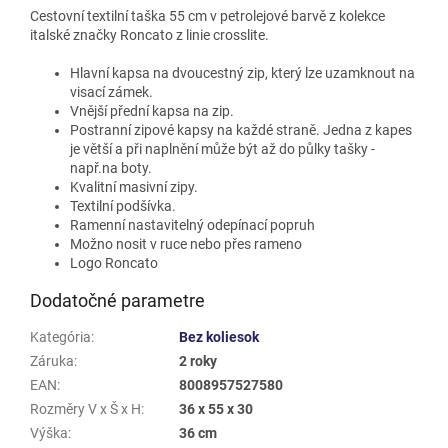
Cestovní textilní taška 55 cm v petrolejové barvě z kolekce
italské značky Roncato z linie crosslite.
Hlavní kapsa na dvoucestný zip, který lze uzamknout na
visací zámek.
Vnější přední kapsa na zip.
Postranní zipové kapsy na každé straně. Jedna z kapes
je větší a při naplnění může být až do půlky tašky -
např.na boty.
Kvalitní masivní zipy.
Textilní podšívka.
Ramenní nastavitelný odepínací popruh
Možno nosit v ruce nebo přes rameno
Logo Roncato
Dodatočné parametre
Kategória
:
Bez koliesok
Záruka
:
2 roky
EAN
:
8008957527580
Rozměry V x Š x H
:
36 x 55 x 30
Výška
:
36 cm