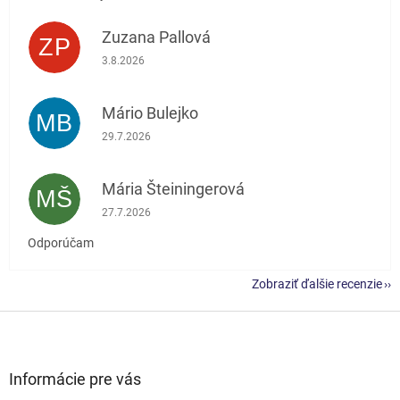
Zuzana Pallová
ZP
Hodnotenie obchodu je 5 z 5 hviezdičiek.
3.8.2026
Mário Bulejko
MB
Hodnotenie obchodu je 5 z 5 hviezdičiek.
29.7.2026
Mária Šteiningerová
MŠ
Hodnotenie obchodu je 5 z 5 hviezdičiek.
27.7.2026
Odporúčam
Zobraziť ďalšie recenzie
Z
á
p
ä
Informácie pre vás
t