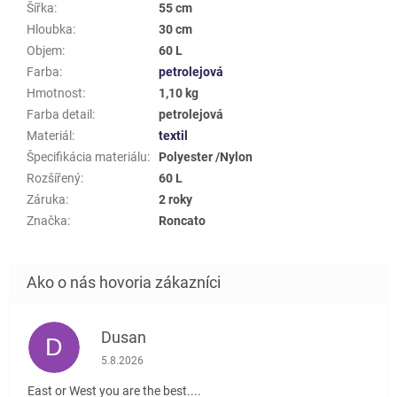
Šířka
:
55 cm
Hloubka
:
30 cm
Objem
:
60 L
Farba
:
petrolejová
Hmotnost
:
1,10 kg
Farba detail
:
petrolejová
Materiál
:
textil
Špecifikácia materiálu
:
Polyester /Nylon
Rozšířený
:
60 L
Záruka
:
2 roky
Značka
:
Roncato
Dusan
D
Hodnotenie obchodu je 5 z 5 hviezdičiek.
5.8.2026
East or West you are the best....