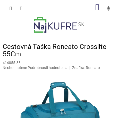
Prejsť
NÁKU
na
obsah
KOŠÍK
Cestovná Taška Roncato Crosslite
55Cm
414855-88
Priemerné
Neohodnotené
Podrobnosti hodnotenia
Značka:
Roncato
hodnotenie
produktu
je
0,0
z
5
hviezdičiek.