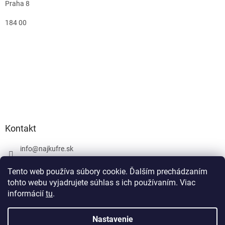
Praha 8
184 00
Kontakt
info
@
najkufre.sk
+420 734 212 086
Tento web používa súbory cookie. Ďalším prechádzaním
Facebook
tohto webu vyjadrujete súhlas s ich používaním. Viac
informácií
tu
.
Nastavenie
Vytvoril Shoptet