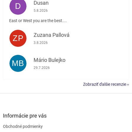
Dusan
D
Hodnotenie obchodu je 5 z 5 hviezdičiek.
5.8.2026
East or West you are the best....
Zuzana Pallová
ZP
Hodnotenie obchodu je 5 z 5 hviezdičiek.
3.8.2026
Mário Bulejko
MB
Hodnotenie obchodu je 5 z 5 hviezdičiek.
29.7.2026
Zobraziť ďalšie recenzie
Z
á
p
ä
Informácie pre vás
t
Obchodné podmienky
i