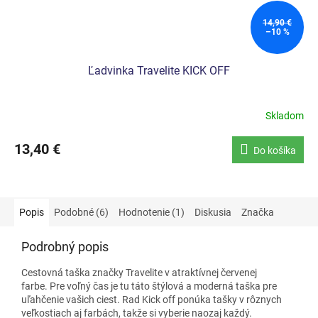
14,90 €
–10 %
Ľadvinka Travelite KICK OFF
Skladom
13,40 €
Do košíka
Popis
Podobné (6)
Hodnotenie (1)
Diskusia
Značka
Podrobný popis
Cestovná taška značky Travelite v atraktívnej červenej
farbe. Pre voľný čas je tu táto štýlová a moderná taška pre
uľahčenie vašich ciest. Rad Kick off ponúka tašky v rôznych
veľkostiach aj farbách, takže si vyberie naozaj každý.