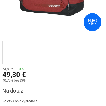
54,80 €
–10 %
54,80 €
–10 %
49,30 €
40,70 € bez DPH
Jednotková
Na dotaz
cena:
Položka bola vypredaná…