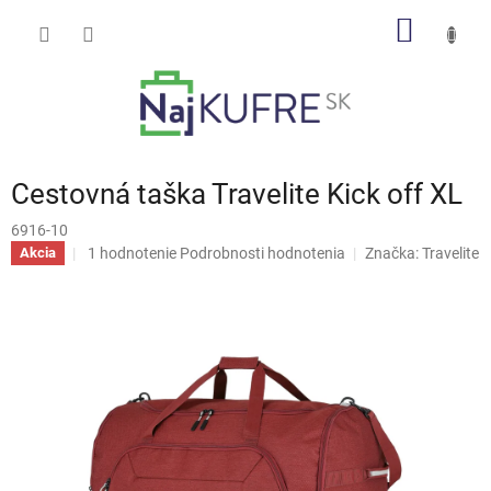
Prejsť
NÁKU
na
obsah
KOŠÍK
Cestovná taška Travelite Kick off XL
6916-10
Priemerné
1 hodnotenie
Podrobnosti hodnotenia
Značka:
Travelite
Akcia
hodnotenie
produktu
je
5,0
z
5
hviezdičiek.