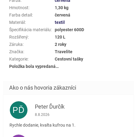
Farba
:
červená
Hmotnost
:
1,30 kg
Farba detail
:
červená
Materiál
:
textil
Špecifikácia materiálu
:
polyester 600D
Rozšířený
:
120 L
Záruka
:
2 roky
Značka
:
Travelite
Kategorie
:
Cestovní tašky
Položka bola vypredaná…
Peter Ďurčík
PĎ
Hodnotenie obchodu je 5 z 5 hviezdičiek.
8.8.2026
Rychle dodanie, kvalta kufrou na 1.