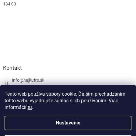
184 00
Kontakt
info
@
najkufre.sk
+420 734 212 086
Tento web používa súbory cookie. Ďalším prechádzaním
Facebook
tohto webu vyjadrujete súhlas s ich používaním. Viac
informácií
tu
.
Nastavenie
Vytvoril Shoptet