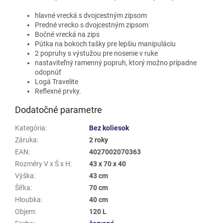
hlavné vrecká s dvojcestným zipsom
Predné vrecko s dvojcestným zipsom
Bočné vrecká na zips
Pútka na bokoch tašky pre lepšiu manipuláciu
2 popruhy s výstužou pre nosenie v ruke
nastaviteľný ramenný popruh, ktorý možno prípadne
odopnúť
Logá Travelite
Reflexné prvky.
Dodatočné parametre
Kategória
:
Bez koliesok
Záruka
:
2 roky
EAN
:
4027002070363
Rozměry V x Š x H
:
43 x 70 x 40
Výška
:
43 cm
Šířka
:
70 cm
Hloubka
:
40 cm
Objem
:
120 L