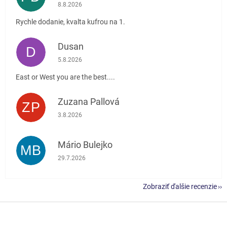
Hodnotenie obchodu je 5 z 5 hviezdičiek.
8.8.2026
Rychle dodanie, kvalta kufrou na 1.
Dusan
D
Hodnotenie obchodu je 5 z 5 hviezdičiek.
5.8.2026
East or West you are the best....
Zuzana Pallová
ZP
Hodnotenie obchodu je 5 z 5 hviezdičiek.
3.8.2026
Mário Bulejko
MB
Hodnotenie obchodu je 5 z 5 hviezdičiek.
29.7.2026
Zobraziť ďalšie recenzie
Z
á