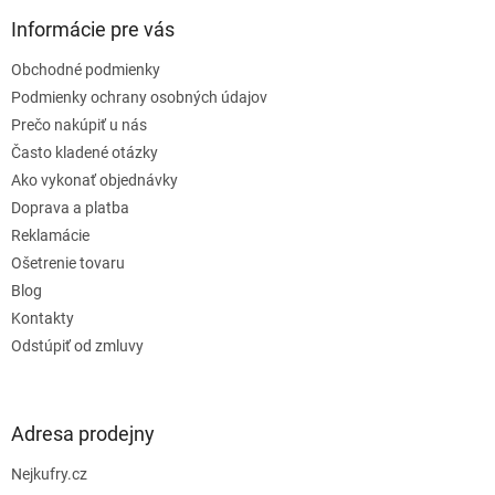
p
ä
Informácie pre vás
t
Obchodné podmienky
i
e
Podmienky ochrany osobných údajov
Prečo nakúpiť u nás
Často kladené otázky
Ako vykonať objednávky
Doprava a platba
Reklamácie
Ošetrenie tovaru
Blog
Kontakty
Odstúpiť od zmluvy
Adresa prodejny
Nejkufry.cz