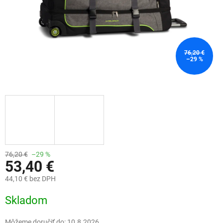
76,20 €
–29 %
76,20 €
–29 %
53,40 €
44,10 € bez DPH
Jednotková
Skladom
cena:
Môžeme doručiť do:
10.8.2026