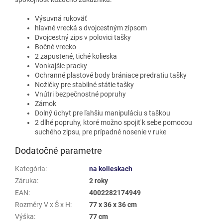
Výsuvná rukoväť
hlavné vrecká s dvojcestným zipsom
Dvojcestný zips v polovici tašky
Bočné vrecko
2 zapustené, tiché kolieska
Vonkajšie pracky
Ochranné plastové body brániace predratiu tašky
Nožičky pre stabilné státie tašky
Vnútri bezpečnostné popruhy
Zámok
Dolný úchyt pre ľahšiu manipuláciu s taškou
2 dlhé popruhy, ktoré možno spojiť k sebe pomocou
suchého zipsu, pre prípadné nosenie v ruke
Dodatočné parametre
Kategória
:
na kolieskach
Záruka
:
2 roky
EAN
:
4002282174949
Rozměry V x Š x H
:
77 x 36 x 36 cm
Výška
:
77 cm