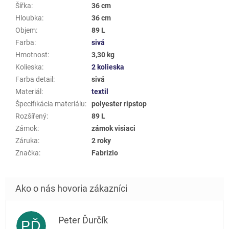
Šířka
:
36 cm
Hloubka
:
36 cm
Objem
:
89 L
Farba
:
sivá
Hmotnost
:
3,30 kg
Kolieska
:
2 kolieska
Farba detail
:
sivá
Materiál
:
textil
Špecifikácia materiálu
:
polyester ripstop
Rozšířený
:
89 L
Zámok
:
zámok visiaci
Záruka
:
2 roky
Značka
:
Fabrizio
Peter Ďurčík
PĎ