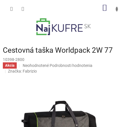
Prejsť
NÁKU
na
obsah
KOŠÍK
Cestovná taška Worldpack 2W 77
10398-2800
Priemerné
Neohodnotené
Podrobnosti hodnotenia
Akcia
hodnotenie
Značka:
Fabrizio
produktu
je
0,0
z
5
hviezdičiek.