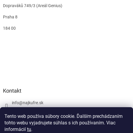
Dopraváků 749/3 (Areál Genius)
Praha 8
184 00
Kontakt
info
@
najkufre.sk
+420 734 212 086
Tento web používa súbory cookie. Ďalším prechádzaním
Facebook
tohto webu vyjadrujete súhlas s ich používaním. Viac
informácií
tu
.