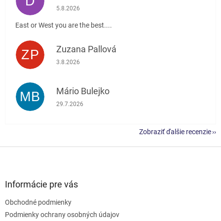
D
Hodnotenie obchodu je 5 z 5 hviezdičiek.
5.8.2026
East or West you are the best....
Zuzana Pallová
ZP
Hodnotenie obchodu je 5 z 5 hviezdičiek.
3.8.2026
Mário Bulejko
MB
Hodnotenie obchodu je 5 z 5 hviezdičiek.
29.7.2026
Zobraziť ďalšie recenzie
Z
á
p
ä
Informácie pre vás
t
Obchodné podmienky
i
e
Podmienky ochrany osobných údajov