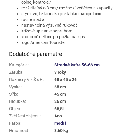
colnej kontrole /
rozšíriteľný o 3 cm / možnosť zväčšenia kapacity
štyri dvojité kolieska pre ľahkú manipuláciu
ručné madlá
nastaviteľná výsuvná rukoväť
krížové upínanie popruhom
vnútorné deliace prepážka na zips
logo American Tourister
Dodatočné parametre
Kategória
:
Stredné kufre 56-66 cm
Záruka
:
3 roky
Rozměry V x Š x H
:
68 x 45 x 26
Výška
:
68 cm
Šířka
:
45 cm
Hloubka
:
26 cm
Objem
:
66,5 L
Zvětšení objemu
:
Ano
Farba
:
modrá
Hmotnost
:
3,60 kg