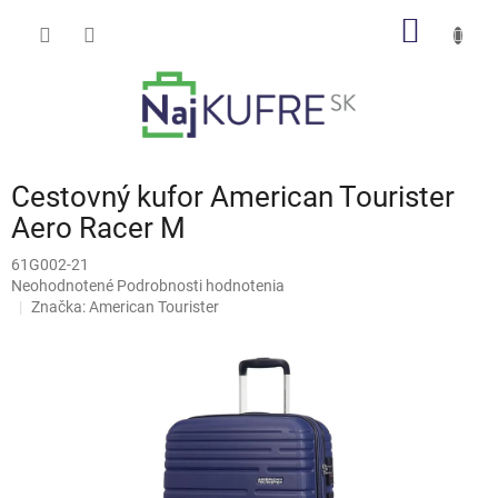
Prejsť
NÁKU
na
obsah
KOŠÍK
Cestovný kufor American Tourister
Aero Racer M
61G002-21
Priemerné
Neohodnotené
Podrobnosti hodnotenia
hodnotenie
Značka:
American Tourister
produktu
je
0,0
z
5
hviezdičiek.