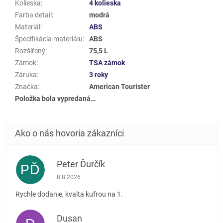
Kolieska
:
4 kolieska
Farba detail
:
modrá
Materiál
:
ABS
Špecifikácia materiálu
:
ABS
Rozšířený
:
75,5 L
Zámok
:
TSA zámok
Záruka
:
3 roky
Značka
:
American Tourister
Položka bola vypredaná…
Peter Ďurčík
PĎ
Hodnotenie obchodu je 5 z 5 hviezdičiek.
8.8.2026
Rychle dodanie, kvalta kufrou na 1.
Dusan