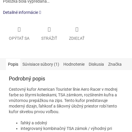
Položka bola vypredaná…
Detailné informácie
OPÝTAŤ SA
STRÁŽIŤ
ZDIEĽAŤ
Popis
Súvisiace súbory (1)
Hodnotenie
Diskusia
Značka
Podrobný popis
Cestovný kufor American Tourister línie Aero Racer v modrej
farbe so štyrmi kolieskami, TSA zámkom, rozšírením kufra a
vnútornou prepážkou na zips. Tento kufor predstavuje
moderný dizajn, ľahkosť a
šikovný úložný priestor robí tento
kufor skvelou prvou voľbou.
ľahký a odolný
integrovaný kombinačný TSA zámok / výhodný pri