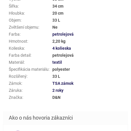
Šířka
:
34 cm
Hloubka
:
20 cm
Objem
:
33 L
Zvětšení objemu
:
Ne
Farba
:
petrolejová
Hmotnost
:
2,20 kg
Kolieska
:
4 kolieska
Farba detail
:
petrolejová
Materiál
:
textil
Špecifikácia materiálu
:
polyester
Rozšířený
:
33 L
Zámok
:
TSA zámok
Záruka
:
2 roky
Značka
:
D&N