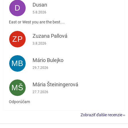
Dusan
D
Hodnotenie obchodu je 5 z 5 hviezdičiek.
5.8.2026
East or West you are the best....
Zuzana Pallová
ZP
Hodnotenie obchodu je 5 z 5 hviezdičiek.
3.8.2026
Mário Bulejko
MB
Hodnotenie obchodu je 5 z 5 hviezdičiek.
29.7.2026
Mária Šteiningerová
MŠ
Hodnotenie obchodu je 5 z 5 hviezdičiek.
27.7.2026
Odporúčam
Zobraziť ďalšie recenzie
Z