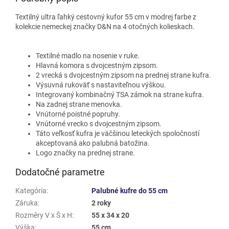
Textilný ultra ľahký cestovný kufor 55 cm v modrej farbe z
kolekcie nemeckej značky D&N na 4 otočných kolieskach.
Textilné madlo na nosenie v ruke.
Hlavná komora s dvojcestným zipsom.
2 vrecká s dvojcestným zipsom na prednej strane kufra.
Výsuvná rukoväť s nastaviteľnou výškou.
Integrovaný kombinačný TSA zámok na strane kufra.
Na zadnej strane menovka.
Vnútorné poistné popruhy.
Vnútorné vrecko s dvojcestným zipsom.
Táto veľkosť kufra je väčšinou leteckých spoločností
akceptovaná ako palubná batožina.
Logo značky na prednej strane.
Dodatočné parametre
Kategória
:
Palubné kufre do 55 cm
Záruka
:
2 roky
Rozměry V x Š x H
:
55 x 34 x 20
Výška
:
55 cm