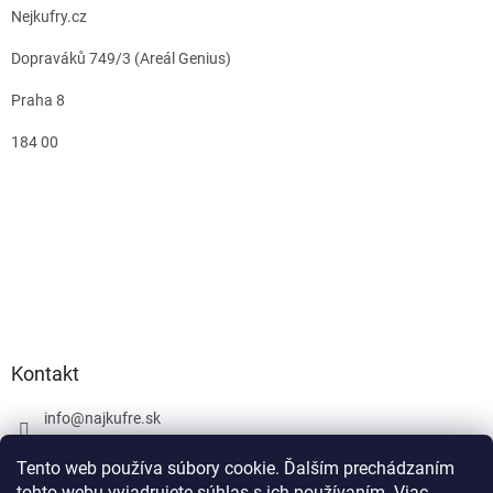
Nejkufry.cz
Dopraváků 749/3 (Areál Genius)
Praha 8
184 00
Kontakt
info
@
najkufre.sk
+420 734 212 086
Tento web používa súbory cookie. Ďalším prechádzaním
Facebook
tohto webu vyjadrujete súhlas s ich používaním. Viac