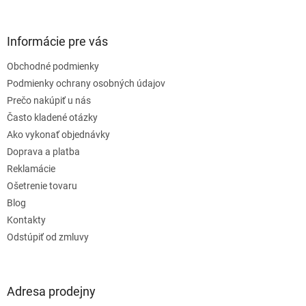
á
p
ä
Informácie pre vás
t
Obchodné podmienky
i
e
Podmienky ochrany osobných údajov
Prečo nakúpiť u nás
Často kladené otázky
Ako vykonať objednávky
Doprava a platba
Reklamácie
Ošetrenie tovaru
Blog
Kontakty
Odstúpiť od zmluvy
Adresa prodejny