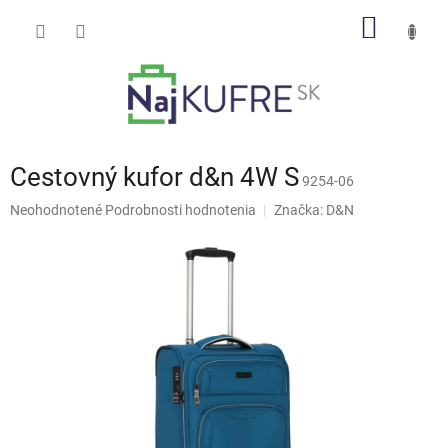
Prejsť
NÁKU
na
obsah
KOŠÍK
Cestovný kufor d&n 4W S
9254-06
Priemerné
Neohodnotené
Podrobnosti hodnotenia
Značka:
D&N
hodnotenie
produktu
je
0,0
z
5
hviezdičiek.