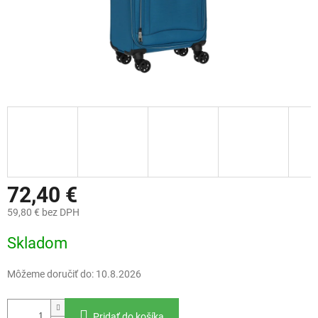
72,40 €
59,80 € bez DPH
Jednotková
Skladom
cena:
Môžeme doručiť do:
10.8.2026
Pridať do košíka