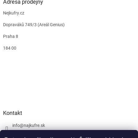
Adresa prodejny
Nejkufry.cz
Dopraváků 749/3 (Areál Genius)
Praha 8
184 00
Kontakt
info
@
najkufre.sk
+420 734 212 086