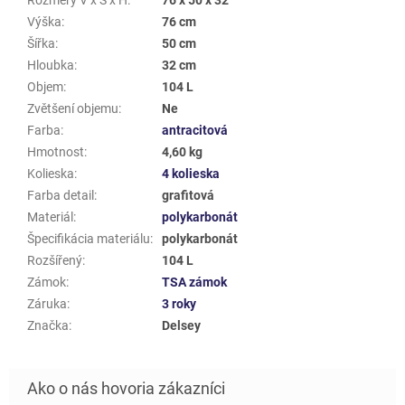
Výška
:
76 cm
Šířka
:
50 cm
Hloubka
:
32 cm
Objem
:
104 L
Zvětšení objemu
:
Ne
Farba
:
antracitová
Hmotnost
:
4,60 kg
Kolieska
:
4 kolieska
Farba detail
:
grafitová
Materiál
:
polykarbonát
Špecifikácia materiálu
:
polykarbonát
Rozšířený
:
104 L
Zámok
:
TSA zámok
Záruka
:
3 roky
Značka
:
Delsey