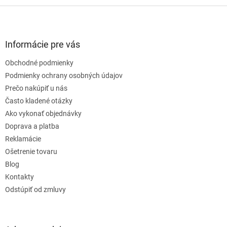
Z
á
p
ä
Informácie pre vás
t
Obchodné podmienky
i
e
Podmienky ochrany osobných údajov
Prečo nakúpiť u nás
Často kladené otázky
Ako vykonať objednávky
Doprava a platba
Reklamácie
Ošetrenie tovaru
Blog
Kontakty
Odstúpiť od zmluvy