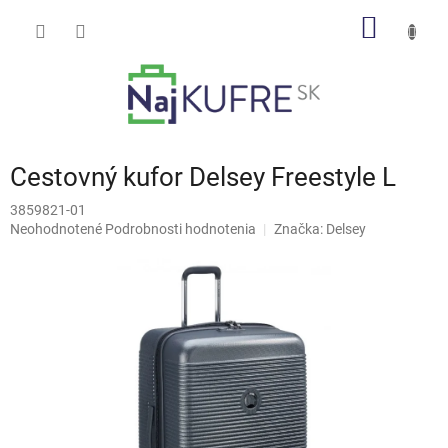
Prejsť
NÁKU
na
obsah
KOŠÍK
Cestovný kufor Delsey Freestyle L
3859821-01
Priemerné
Neohodnotené
Podrobnosti hodnotenia
Značka:
Delsey
hodnotenie
produktu
je
0,0
z
5
hviezdičiek.