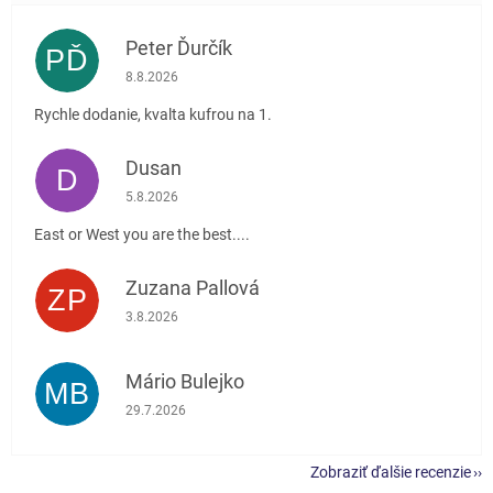
Peter Ďurčík
PĎ
Hodnotenie obchodu je 5 z 5 hviezdičiek.
8.8.2026
Rychle dodanie, kvalta kufrou na 1.
Dusan
D
Hodnotenie obchodu je 5 z 5 hviezdičiek.
5.8.2026
East or West you are the best....
Zuzana Pallová
ZP
Hodnotenie obchodu je 5 z 5 hviezdičiek.
3.8.2026
Mário Bulejko
MB
Hodnotenie obchodu je 5 z 5 hviezdičiek.
29.7.2026
Zobraziť ďalšie recenzie