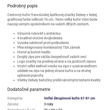
Podrobný popis
Cestovný kufor francúzskej špičkovej značky Delsey v šedej
grafitovej farbe veľkosti 76 cm. Tento veľký kufor Vám bude
naozaj verným spoločníkom na vašich dlhých cestách.
Výsuvná rukoväť s aretáciou
4 kvalitné otočné dvojkolieska
Vysoká odolnosť proti poškodeniu
Plne integrovaný kombinačný TSA zámok
Horné aj bočné madlo
Dvojitý zips pre väčšiu bezpečnosť vašich vecí
Logo značky na prednej strane a na jazdcoch zipsov
Vnútri veľké sieťové vrecko na zips v uzatvárateľnom
oddiele na zips na jednej strane kufra a na druhej
upínacie popruhy
Všetky Delsey batožiny prešli náročnými testami kvality
Dodatočné parametre
Kategória
:
Veľké škrupinové kufre 67-81 cm
Záruka
:
3 roky
Rozměry V x Š x H
:
76 x 50 x 32