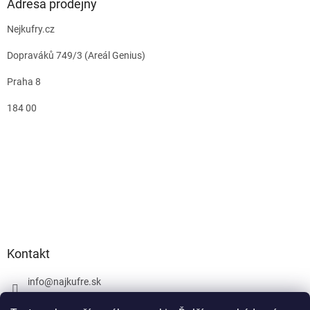
Adresa prodejny
Nejkufry.cz
Dopraváků 749/3 (Areál Genius)
Praha 8
184 00
Kontakt
info
@
najkufre.sk
+420 734 212 086