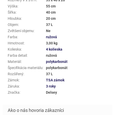
Výška
:
55 cm
Šířka
:
40 cm
Hloubka
:
20 cm
Objem
:
37 L
Zvětšení objemu
:
Ne
Farba
:
ružová
Hmotnost
:
3,00 kg
Kolieska
:
4 kolieska
Farba detail
:
ružová
Materiál
:
polykarbonát
Špecifikácia materiálu
:
polykarbonát
Rozšířený
:
37 L
Zámok
:
TSA zámok
Záruka
:
3 roky
Značka
:
Delsey