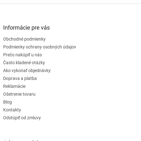
Z
á
p
ä
Informácie pre vás
t
Obchodné podmienky
i
e
Podmienky ochrany osobných údajov
Prečo nakúpiť u nás
Často kladené otázky
Ako vykonať objednávky
Doprava a platba
Reklamácie
Ošetrenie tovaru
Blog
Kontakty
Odstúpiť od zmluvy