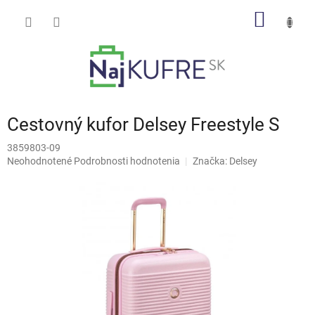
Prejsť
NÁKU
na
obsah
KOŠÍK
Cestovný kufor Delsey Freestyle S
3859803-09
Priemerné
Neohodnotené
Podrobnosti hodnotenia
Značka:
Delsey
hodnotenie
produktu
je
0,0
z
5
hviezdičiek.