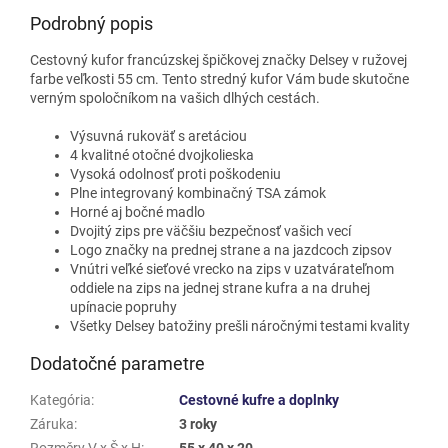
Podrobný popis
Cestovný kufor francúzskej špičkovej značky Delsey v ružovej
farbe veľkosti 55 cm. Tento stredný kufor Vám bude skutočne
verným spoločníkom na vašich dlhých cestách.
Výsuvná rukoväť s aretáciou
4 kvalitné otočné dvojkolieska
Vysoká odolnosť proti poškodeniu
Plne integrovaný kombinačný TSA zámok
Horné aj bočné madlo
Dvojitý zips pre väčšiu bezpečnosť vašich vecí
Logo značky na prednej strane a na jazdcoch zipsov
Vnútri veľké sieťové vrecko na zips v uzatvárateľnom
oddiele na zips na jednej strane kufra a na druhej
upínacie popruhy
Všetky Delsey batožiny prešli náročnými testami kvality
Dodatočné parametre
Kategória
:
Cestovné kufre a doplnky
Záruka
:
3 roky
Rozměry V x Š x H
:
55 x 40 x 20