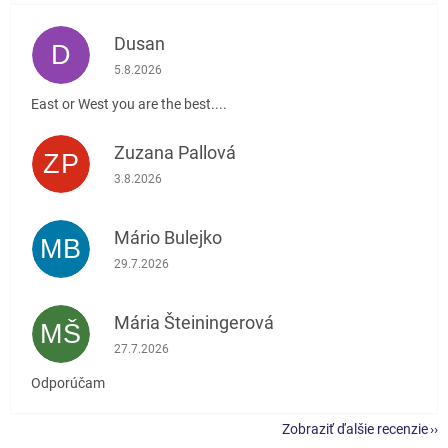
Dusan
D
Hodnotenie obchodu je 5 z 5 hviezdičiek.
5.8.2026
East or West you are the best....
Zuzana Pallová
ZP
Hodnotenie obchodu je 5 z 5 hviezdičiek.
3.8.2026
Mário Bulejko
MB
Hodnotenie obchodu je 5 z 5 hviezdičiek.
29.7.2026
Mária Šteiningerová
MŠ
Hodnotenie obchodu je 5 z 5 hviezdičiek.
27.7.2026
Odporúčam
Zobraziť ďalšie recenzie