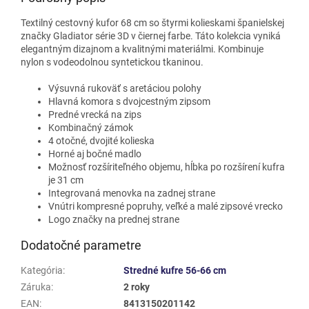
Textilný cestovný kufor 68 cm so štyrmi kolieskami španielskej
značky Gladiator série 3D v čiernej farbe.
Táto kolekcia vyniká
elegantným dizajnom a kvalitnými materiálmi.
Kombinuje
nylon s vodeodolnou syntetickou tkaninou.
Výsuvná rukoväť s aretáciou polohy
Hlavná komora s dvojcestným zipsom
Predné vrecká na zips
Kombinačný zámok
4 otočné, dvojité kolieska
Horné aj bočné madlo
Možnosť rozšíriteľného objemu, hĺbka po rozšírení kufra
je 31 cm
Integrovaná menovka na zadnej strane
Vnútri kompresné popruhy, veľké a malé zipsové vrecko
Logo značky na prednej strane
Dodatočné parametre
Kategória
:
Stredné kufre 56-66 cm
Záruka
:
2 roky
EAN
:
8413150201142