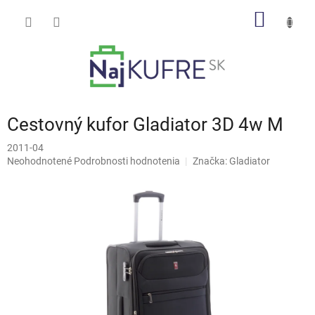
Prejsť
NÁKU
na
obsah
KOŠÍK
Cestovný kufor Gladiator 3D 4w M
2011-04
Priemerné
Neohodnotené
Podrobnosti hodnotenia
Značka:
Gladiator
hodnotenie
produktu
je
0,0
z
5
hviezdičiek.