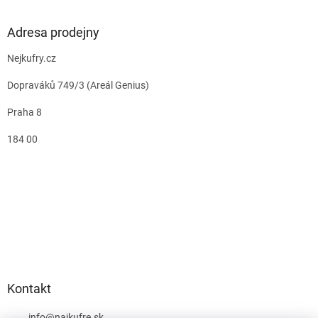
Adresa prodejny
Nejkufry.cz
Dopraváků 749/3 (Areál Genius)
Praha 8
184 00
Kontakt
info
@
najkufre.sk