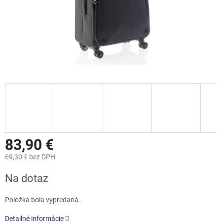
83,90 €
69,30 € bez DPH
Jednotková
Na dotaz
cena:
Položka bola vypredaná…
Detailné informácie