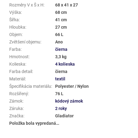
Rozměry V x Š x H
:
68 x 41 x 27
Výška
:
68 cm
Šířka
:
41 cm
Hloubka
:
27 cm
Objem
:
66 L
Zvětšení objemu
:
Ano
Farba
:
čierna
Hmotnost
:
3,3 kg
Kolieska
:
4 kolieska
Farba detail
:
čierna
Materiál
:
textil
Špecifikácia materiálu
:
Polyester / Nylon
Rozšířený
:
76 L
Zámok
:
kódový zámok
Záruka
:
2 roky
Značka
:
Gladiator
Položka bola vypredaná…