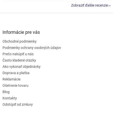
Zobraziť ďalšie recenzie
Z
á
p
ä
Informácie pre vás
t
Obchodné podmienky
i
e
Podmienky ochrany osobných údajov
Prečo nakúpiť u nás
Často kladené otázky
Ako vykonať objednávky
Doprava a platba
Reklamácie
Ošetrenie tovaru
Blog
Kontakty
Odstúpiť od zmluvy