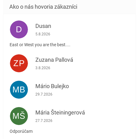
Dusan
D
Hodnotenie obchodu je 5 z 5 hviezdičiek.
5.8.2026
East or West you are the best....
Zuzana Pallová
ZP
Hodnotenie obchodu je 5 z 5 hviezdičiek.
3.8.2026
Mário Bulejko
MB
Hodnotenie obchodu je 5 z 5 hviezdičiek.
29.7.2026
Mária Šteiningerová
MŠ
Hodnotenie obchodu je 5 z 5 hviezdičiek.
27.7.2026
Odporúčam