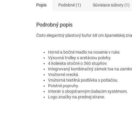
Popis
Podobné (1)
Súvisiace súbory (1)
Podrobný popis
Čisto elegantný plastový kufor 68 cm španielskej znač
Horné a bočné madlo na nosenie v ruke.
Výsuvná trolley s aretáciou polohy.
4 kolieska otočné o 360 stupňov.
Integrovaný kombinačný zámok tsa na zamknut
Vnútorné vrecká.
Vnútorná textilná podšívka s potlačou.
Poistné popruhy.
Interiér s obojstranným baliacim systémom.
Logo značky na prednej strane.