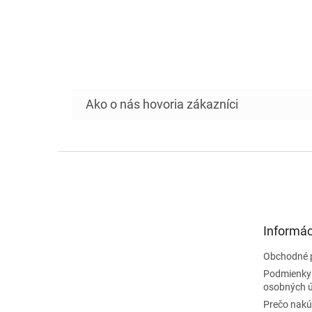
Z
á
p
ä
t
Informác
i
e
Obchodné 
Podmienky
osobných 
Prečo nakú