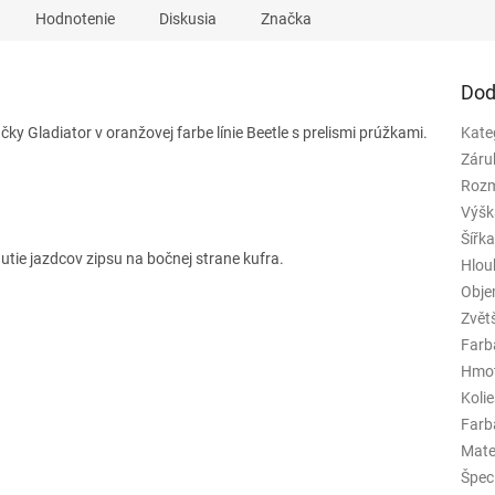
Hodnotenie
Diskusia
Značka
Dod
ky Gladiator v oranžovej farbe línie Beetle s prelismi prúžkami.
Kate
Záru
Rozm
Výšk
Šířk
ie jazdcov zipsu na bočnej strane kufra.
Hlou
Obj
Zvět
Farb
Hmo
Koli
Farba
Mate
Špeci