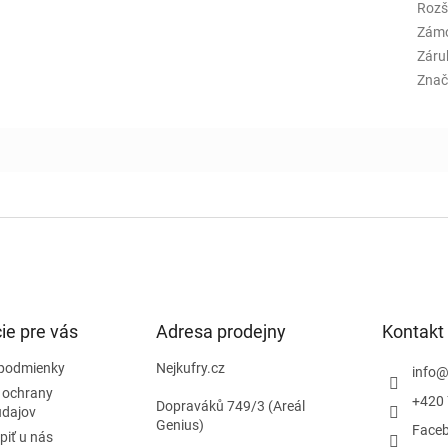
Rozš
Zám
Záru
Znač
ie pre vás
Adresa prodejny
Kontakt
podmienky
Nejkufry.cz
info
 ochrany
+420 
Dopraváků 749/3 (Areál
údajov
Genius)
Face
piť u nás