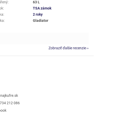
ířený
:
63 L
ok
:
TSA zámok
ka
:
2 roky
ka
:
Gladiator
Zobraziť ďalšie recenzie
@
najkufre.sk
734 212 086
book