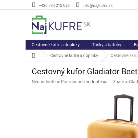
Prejsť
+420 734 212 086
info@najkufre.sk
na
obsah
Cestovné kufre a doplnky
Tašky a batohy
Bu
Domov
Cestovné kufre a doplnky
Cestovné škru
Cestovný kufor Gladiator Bee
Priemerné
Neohodnotené
Podrobnosti hodnotenia
Značka:
Glad
hodnotenie
produktu
je
0,0
z
5
hviezdičiek.