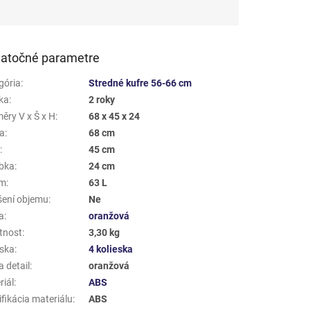
atočné parametre
gória
:
Stredné kufre 56-66 cm
ka
:
2 roky
ěry V x Š x H
:
68 x 45 x 24
a
:
68 cm
a
:
45 cm
bka
:
24 cm
em
:
63 L
šení objemu
:
Ne
a
:
oranžová
tnost
:
3,30 kg
eska
:
4 kolieska
 detail
:
oranžová
riál
:
ABS
fikácia materiálu
:
ABS