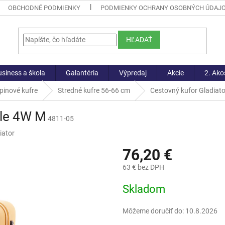
OBCHODNÉ PODMIENKY
PODMIENKY OCHRANY OSOBNÝCH ÚDAJ
HĽADAŤ
siness a škola
Galantéria
Výpredaj
Akcie
2. Ako
pinové kufre
Stredné kufre 56-66 cm
Cestovný kufor Gladiat
tle 4W M
4811-05
iator
76,20 €
63 € bez DPH
Jednotková
Skladom
cena:
Môžeme doručiť do:
10.8.2026