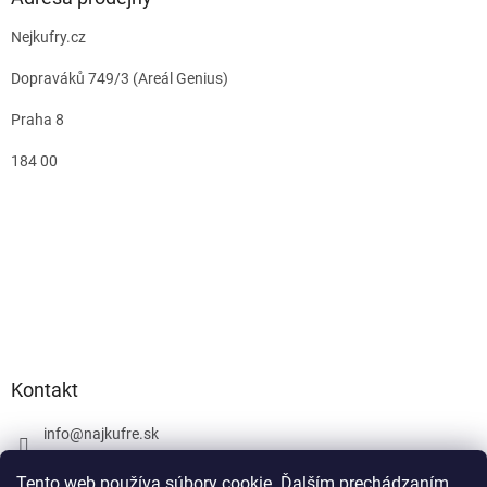
Nejkufry.cz
Dopraváků 749/3 (Areál Genius)
Praha 8
184 00
Kontakt
info
@
najkufre.sk
+420 734 212 086
Tento web používa súbory cookie. Ďalším prechádzaním