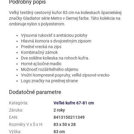
Podrobný popis
Veľký textilný cestovný kufor 83 cm na kolieskach španielskej
značky Gladiator série Metro v čiernej farbe. Táto kolekcia na
ombinuje nylon s polyesterom.
Výsuvná rukoväť s aretáciou polohy
Hlavná komora s dvojcestným zipsom
Predné vrecká na zips
Kombinačný zámok
Dve solídne kolieska na rohoch kufra.
Horné aj bočné madlo
Možnosť rozšíriteľného objemu
Vnútri kompresné popruhy, veľké zipsové vrecko
Logo značky na prednej strane
Dodatočné parametre
Kategória
:
Veľké kufre 67-81 cm
Záruka
:
2 roky
EAN
:
8413150211349
Rozměry V x Š x H
:
83 x 50 x 28
Výška
:
83 cm