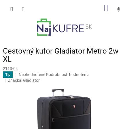
Prejsť
NÁKU
na
obsah
KOŠÍK
Cestovný kufor Gladiator Metro 2w
XL
2113-04
Priemerné
Neohodnotené
Podrobnosti hodnotenia
Tip
hodnotenie
Značka:
Gladiator
produktu
je
0,0
z
5
hviezdičiek.