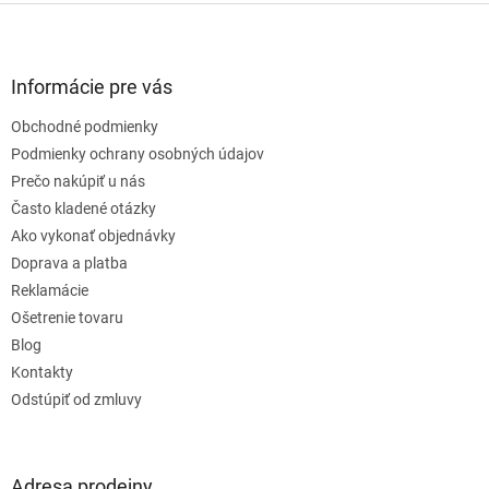
Z
á
p
ä
Informácie pre vás
t
Obchodné podmienky
i
e
Podmienky ochrany osobných údajov
Prečo nakúpiť u nás
Často kladené otázky
Ako vykonať objednávky
Doprava a platba
Reklamácie
Ošetrenie tovaru
Blog
Kontakty
Odstúpiť od zmluvy
Adresa prodejny