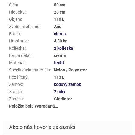
Šířka
:
50 cm
Hloubka
:
28 cm
Objem
:
110 L
Zvětšení objemu
:
Ano
Farba
:
čierna
Hmotnost
:
4,30 kg
Kolieska
:
2 kolieska
Farba detail
:
čierna
Materiál
:
textil
Špecifikácia materiálu
:
Nylon / Polyester
Rozšířený
:
113 L
Zámok
:
kódový zámok
Záruka
:
2 roky
Značka
:
Gladiator
Položka bola vypredaná…