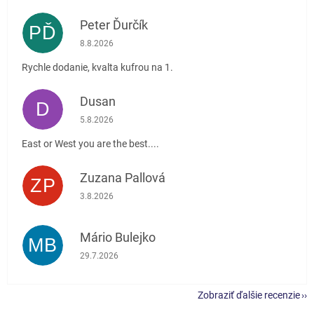
Peter Ďurčík
PĎ
Hodnotenie obchodu je 5 z 5 hviezdičiek.
8.8.2026
Rychle dodanie, kvalta kufrou na 1.
Dusan
D
Hodnotenie obchodu je 5 z 5 hviezdičiek.
5.8.2026
East or West you are the best....
Zuzana Pallová
ZP
Hodnotenie obchodu je 5 z 5 hviezdičiek.
3.8.2026
Mário Bulejko
MB
Hodnotenie obchodu je 5 z 5 hviezdičiek.
29.7.2026
Zobraziť ďalšie recenzie