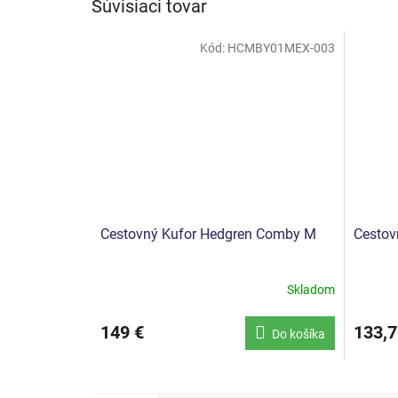
Súvisiaci tovar
Kód:
HCMBY01MEX-003
Cestovný Kufor Hedgren Comby M
Cestov
Skladom
149 €
133,7
Do košíka