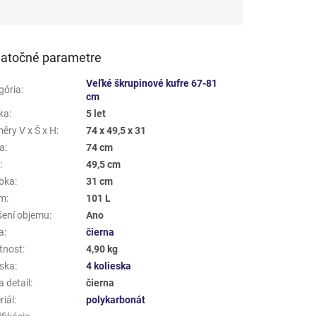
atočné parametre
Veľké škrupinové kufre 67-81
gória
:
cm
ka
:
5 let
ěry V x Š x H
:
74 x 49,5 x 31
a
:
74 cm
a
:
49,5 cm
bka
:
31 cm
em
:
101 L
šení objemu
:
Ano
a
:
čierna
tnost
:
4,90 kg
eska
:
4 kolieska
 detail
:
čierna
riál
:
polykarbonát