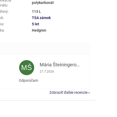
fikácia
polykarbonát
riálu
:
ířený
:
113 L
ok
:
TSA zámok
ka
:
5 let
ka
:
Hedgren
Mária Šteiningerová
MŠ
e 5 z 5 hviezdičiek.
Hodnotenie obchodu je 5 z 5 hviezdičiek.
27.7.2026
Odporúčam
Zobraziť ďalšie recenzie