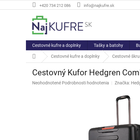
Prejsť
+420 734 212 086
info@najkufre.sk
na
obsah
Cestovné kufre a doplnky
Tašky a batohy
Bu
Domov
Cestovné kufre a doplnky
Cestovné škru
Cestovný Kufor Hedgren Com
Priemerné
Neohodnotené
Podrobnosti hodnotenia
Značka:
Hed
hodnotenie
produktu
je
0,0
z
5
hviezdičiek.