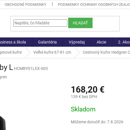
OBCHODNÉ PODMIENKY
PODMIENKY OCHRANY OSOBNÝCH ÚDAJ
HĽADAŤ
siness a škola
Galantéria
Výpredaj
Akcie
2. Ako
pinové kufre
Veľké kufre 67-81 cm
Cestovný Kufor Hedgren 
by L
HCMBY01LEX-003
gren
168,20 €
139 € bez DPH
Jednotková
Skladom
cena:
Môžeme doručiť do:
7.8.2026