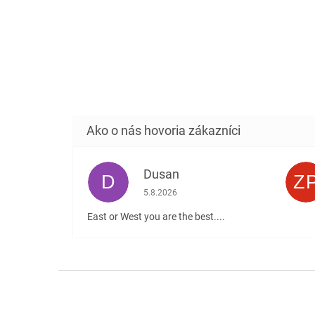
Dusan
D
Z
Hodnotenie obchodu je 5 z 5 hviezdičiek
5.8.2026
East or West you are the best....
Z
á
p