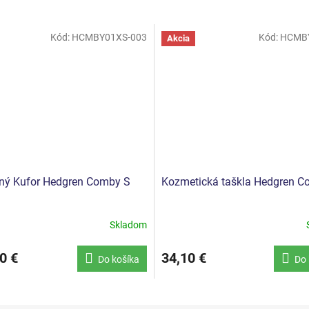
Kód:
HCMBY01XS-003
Kód:
HCMBY
Akcia
ný Kufor Hedgren Comby S
Kozmetická taškla Hedgren 
Skladom
0 €
34,10 €
Do košíka
Do 