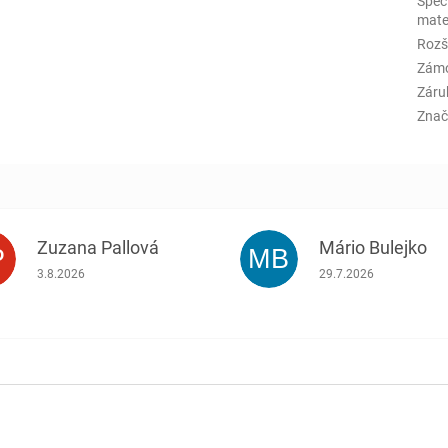
Špeci
mate
Rozš
Zám
Záru
Znač
Zuzana Pallová
Mário Bulejko
P
MB
.
Hodnotenie obchodu je 5 z 5 hviezdičiek.
Hodnotenie obchodu j
3.8.2026
29.7.2026