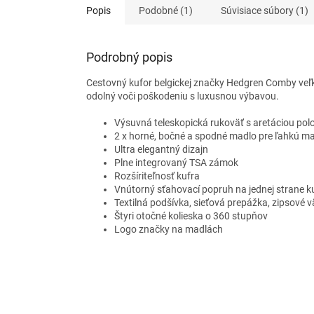
Popis
Podobné (1)
Súvisiace súbory (1)
Podrobný popis
Cestovný kufor belgickej značky Hedgren Comby veľkos
odolný voči poškodeniu s luxusnou výbavou.
Výsuvná teleskopická rukoväť s aretáciou pol
2 x horné, bočné a spodné madlo pre ľahkú ma
Ultra elegantný dizajn
Plne integrovaný TSA zámok
Rozšíriteľnosť kufra
Vnútorný sťahovací popruh na jednej strane k
Textilná podšívka, sieťová prepážka, zipsové 
Štyri otočné kolieska o 360 stupňov
Logo značky na madlách