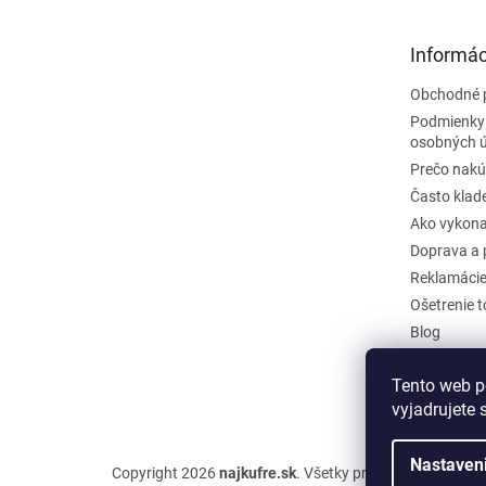
ä
t
Informác
i
e
Obchodné 
Podmienky
osobných 
Prečo nakú
Často klad
Ako vykona
Doprava a 
Reklamáci
Ošetrenie 
Blog
Kontakty
Tento web p
Odstúpiť o
vyjadrujete 
Nastaven
Copyright 2026
najkufre.sk
. Všetky práva vyhradené.