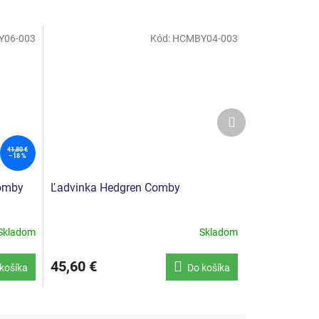
06-003
Kód:
HCMBY04-003
Ďalší
produkt
41,80 €
–18 %
Comby
Ľadvinka Hedgren Comby
Skladom
Skladom
45,60 €
košíka
Do košíka