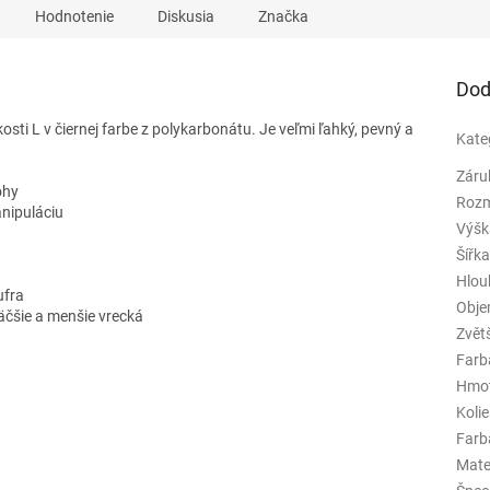
Hodnotenie
Diskusia
Značka
Dod
ti L v čiernej farbe z polykarbonátu. Je veľmi ľahký, pevný a
Kate
Záru
ohy
Rozm
nipuláciu
Výšk
Šířk
Hlou
ufra
Obj
väčšie a menšie vrecká
Zvět
Farb
Hmo
Koli
Farba
Mate