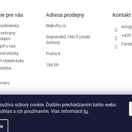
ie pre vás
Adresa prodejny
Kontakt
podmienky
Nejkufry.cz
info
 ochrany
+420 
Dopraváků 749/3 (Areál
údajov
Genius)
Face
piť u nás
ené otázky
Praha 8
ť objednávky
184 00
platba
e
tovaru
oužíva súbory cookie. Ďalším prechádzaním tohto webu
d zmluvy
súhlas s ich používaním. Viac informácií
tu
.
ie