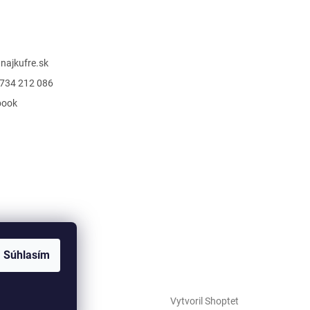
@
najkufre.sk
734 212 086
book
Súhlasím
Vytvoril Shoptet