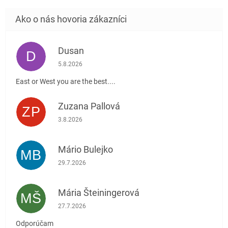
Dusan
D
Hodnotenie obchodu je 5 z 5 hviezdičiek.
5.8.2026
East or West you are the best....
Zuzana Pallová
ZP
Hodnotenie obchodu je 5 z 5 hviezdičiek.
3.8.2026
Mário Bulejko
MB
Hodnotenie obchodu je 5 z 5 hviezdičiek.
29.7.2026
Mária Šteiningerová
MŠ
Hodnotenie obchodu je 5 z 5 hviezdičiek.
27.7.2026
Odporúčam