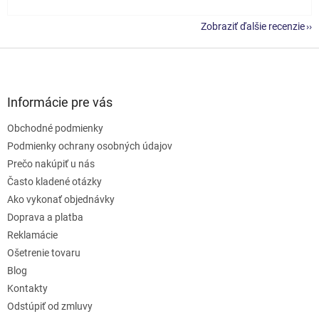
Zobraziť ďalšie recenzie
Z
á
p
ä
Informácie pre vás
t
Obchodné podmienky
i
e
Podmienky ochrany osobných údajov
Prečo nakúpiť u nás
Často kladené otázky
Ako vykonať objednávky
Doprava a platba
Reklamácie
Ošetrenie tovaru
Blog
Kontakty
Odstúpiť od zmluvy