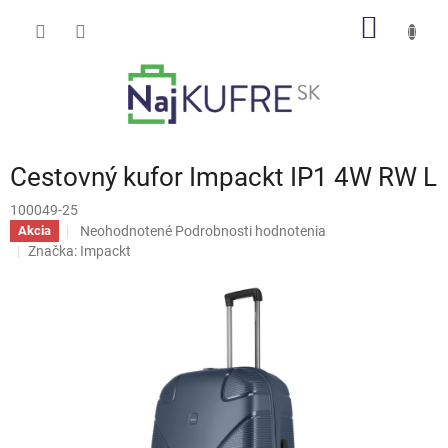
Prejsť
NÁKU
na
obsah
KOŠÍK
Cestovný kufor Impackt IP1 4W RW L
100049-25
Priemerné
Neohodnotené
Podrobnosti hodnotenia
Akcia
hodnotenie
Značka:
Impackt
produktu
je
0,0
z
5
hviezdičiek.