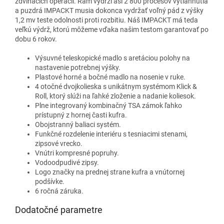
zdvíhacích operácií. Rám vydrží asi 2 800 procesov vytiahnutia
a puzdrá IMPACKT musia dokonca vydržať voľný pád z výšky
1,2 mv teste odolnosti proti rozbitiu.
Náš IMPACKT má teda
veľkú výdrž, ktorú môžeme vďaka našim testom garantovať po
dobu 6 rokov.
Výsuvné teleskopické madlo s aretáciou polohy na
nastavenie potrebnej výšky.
Plastové horné a bočné madlo na nosenie v ruke.
4 otočné dvojkolieska s unikátnym systémom Klick &
Roll, ktorý slúži na ľahké zloženie a nadanie koliesok.
Plne integrovaný kombinačný TSA zámok ľahko
prístupný z hornej časti kufra.
Obojstranný baliaci systém.
Funkčné rozdelenie interiéru s tesniacimi stenami,
zipsové vrecko.
Vnútri kompresné popruhy.
Vodoodpudivé zipsy.
Logo značky na prednej strane kufra a vnútornej
podšívke.
6 ročná záruka.
Dodatočné parametre