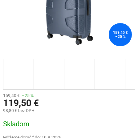
159,40 €
–25 %
159,40 €
–25 %
119,50 €
98,80 € bez DPH
Jednotková
Skladom
cena:
Môžeme doručiť do:
10.8.2026