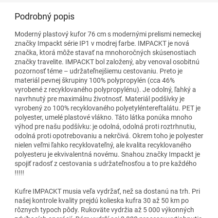
Podrobný popis
Moderný plastový kufor 76 cm s modernými prelismi nemeckej
značky Impackt série IP1 v modrej farbe.
IMPACKT je nová
značka, ktorá môže stavať na mnohoročných skúsenostiach
značky travelite.
IMPACKT bol založený, aby venoval osobitnú
pozornosť téme – udržateľnejšiemu cestovaniu. Preto je
materiál pevnej škrupiny 100% polypropylén (cca 46%
vyrobené z recyklovaného polypropylénu). Je odolný, ľahký a
navrhnutý pre maximálnu životnosť. Materiál podšívky je
vyrobený zo 100% recyklovaného polyetyléntereftalátu. PET je
polyester, umelé plastové vlákno. Táto látka ponúka mnoho
výhod pre našu podšívku: je odolná, odolná proti roztrhnutiu,
odolná proti opotrebovaniu a nekrčivá. Okrem toho je polyester
nielen veľmi ľahko recyklovateľný, ale kvalita recyklovaného
polyesteru je ekvivalentná novému. Snahou značky Impackt je
spojiť radosť z cestovania s udržateľnosťou a to pre každého
!!!!!
Kufre IMPACKT musia veľa vydržať, než sa dostanú na trh. Pri
našej kontrole kvality prejdú kolieska kufra 30 až 50 km po
rôznych typoch pôdy. Rukoväte vydržia až
5 000 výkonných