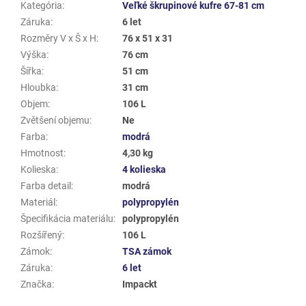
Kategória
:
Veľké škrupinové kufre 67-81 cm
Záruka
:
6 let
Rozměry V x Š x H
:
76 x 51 x 31
Výška
:
76 cm
Šířka
:
51 cm
Hloubka
:
31 cm
Objem
:
106 L
Zvětšení objemu
:
Ne
Farba
:
modrá
Hmotnost
:
4,30 kg
Kolieska
:
4 kolieska
Farba detail
:
modrá
Materiál
:
polypropylén
Špecifikácia materiálu
:
polypropylén
Rozšířený
:
106 L
Zámok
:
TSA zámok
Záruka
:
6 let
Značka
:
Impackt