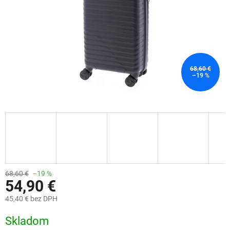
68,60 €
–19 %
68,60 €
–19 %
54,90 €
45,40 € bez DPH
Jednotková
Skladom
cena: