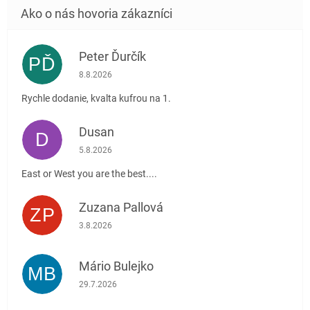
Peter Ďurčík
PĎ
Hodnotenie obchodu je 5 z 5 hviezdičiek.
8.8.2026
Rychle dodanie, kvalta kufrou na 1.
Dusan
D
Hodnotenie obchodu je 5 z 5 hviezdičiek.
5.8.2026
East or West you are the best....
Zuzana Pallová
ZP
Hodnotenie obchodu je 5 z 5 hviezdičiek.
3.8.2026
Mário Bulejko
MB
Hodnotenie obchodu je 5 z 5 hviezdičiek.
29.7.2026