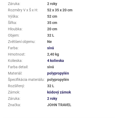
Záruka
:
2 roky
Rozměry V x Š x H
:
52 x 35 x 20 cm
Výška
:
52 cm
Šířka
:
35 cm
Hloubka
:
20 cm
Objem
:
32 L
Zvětšení objemu
:
Ne
Farba
:
sivá
Hmotnost
:
2,40 kg
Kolieska
:
4 kolieska
Farba detail
:
sivá
Materiál
:
polypropylén
Špecifikácia materiálu
:
polypropylén
Rozšířený
:
32 L
Zámok
:
kódový zámok
Záruka
:
2 roky
Značka
:
JOHN TRAVEL