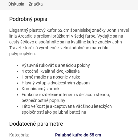
Diskusia
Značka
Podrobný popis
Elegantný plastový kufor 52 cm španielskej značky John Travel
línia Arcadia s prelismi prúžkami v šedej farbe.
Vydajte sa na
cesty štýlovo a spoľahnite sa na kvalitné kufre značky John
Travel, ktoré sú vyrobené z veľmi odolného materiálu
polyproplylén.
Výsuvná rukoväť s aretáciou polohy
4 otočná, kvalitná dvojkolieska
Horné madlo na nosenie v ruke
Hlavný vstup s dvojcestným zipsom
Kombinačný zámok
Funkčné rozdelenie interiéru s deliacou stenou,
bezpečnostné popruhy
Táto veľkosť je akceptovaná väčšinou leteckých
spoločností ako palubná batožina
Dodatočné parametre
Kategória
:
Palubné kufre do 55 cm