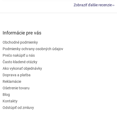
Zobraziť ďalšie recenzie
Z
á
p
ä
Informácie pre vás
t
Obchodné podmienky
i
e
Podmienky ochrany osobných údajov
Prečo nakúpiť u nás
Často kladené otázky
Ako vykonať objednávky
Doprava a platba
Reklamácie
Ošetrenie tovaru
Blog
Kontakty
Odstúpiť od zmluvy