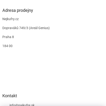
Adresa prodejny
Nejkufry.cz
Dopraváků 749/3 (Areál Genius)
Praha 8
184 00
Kontakt
info
@
najkufre.sk