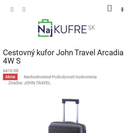
Prejsť
NÁKU
na
obsah
KOŠÍK
Cestovný kufor John Travel Arcadia
4W S
6410-08
Priemerné
Neohodnotené
Podrobnosti hodnotenia
Akcia
hodnotenie
Značka:
JOHN TRAVEL
produktu
je
0,0
z
5
hviezdičiek.