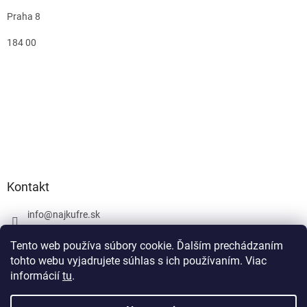
Praha 8
184 00
Kontakt
info
@
najkufre.sk
+420 734 212 086
Tento web používa súbory cookie. Ďalším prechádzaním
Facebook
tohto webu vyjadrujete súhlas s ich používaním. Viac
informácií
tu
.