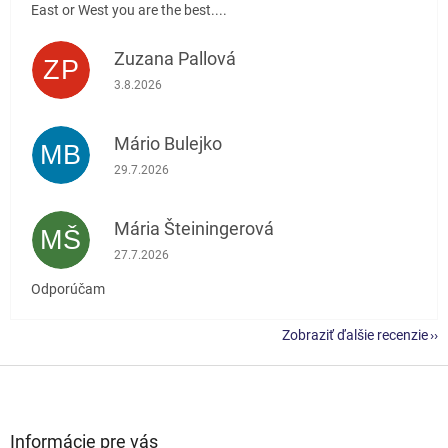
East or West you are the best....
Zuzana Pallová
ZP
Hodnotenie obchodu je 5 z 5 hviezdičiek.
3.8.2026
Mário Bulejko
MB
Hodnotenie obchodu je 5 z 5 hviezdičiek.
29.7.2026
Mária Šteiningerová
MŠ
Hodnotenie obchodu je 5 z 5 hviezdičiek.
27.7.2026
Odporúčam
Zobraziť ďalšie recenzie
Z
á
p
ä
Informácie pre vás