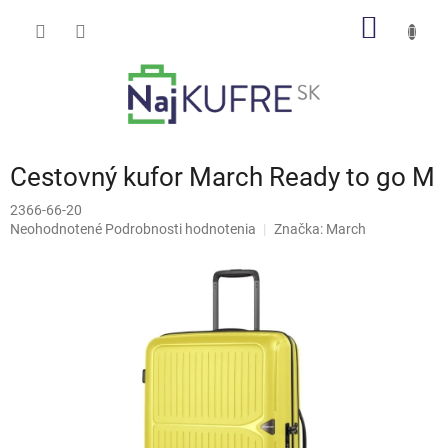
Prejsť
NÁKU
na
obsah
KOŠÍK
Cestovný kufor March Ready to go M
2366-66-20
Priemerné
Neohodnotené
Podrobnosti hodnotenia
Značka:
March
hodnotenie
produktu
je
0,0
z
5
hviezdičiek.