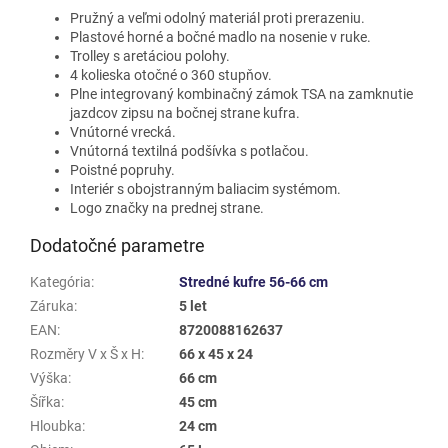
Pružný a veľmi odolný materiál proti prerazeniu.
Plastové horné a bočné madlo na nosenie v ruke.
Trolley s aretáciou polohy.
4 kolieska otočné o 360 stupňov.
Plne integrovaný kombinačný zámok TSA na zamknutie
jazdcov zipsu na bočnej strane kufra.
Vnútorné vrecká.
Vnútorná textilná podšívka s potlačou.
Poistné popruhy.
Interiér s obojstranným baliacim systémom.
Logo značky na prednej strane.
Dodatočné parametre
Kategória
:
Stredné kufre 56-66 cm
Záruka
:
5 let
EAN
:
8720088162637
Rozměry V x Š x H
:
66 x 45 x 24
Výška
:
66 cm
Šířka
:
45 cm
Hloubka
:
24 cm