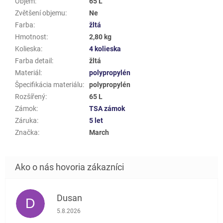
Objem
:
65 L
Zvětšení objemu
:
Ne
Farba
:
žltá
Hmotnost
:
2,80 kg
Kolieska
:
4 kolieska
Farba detail
:
žltá
Materiál
:
polypropylén
Špecifikácia materiálu
:
polypropylén
Rozšířený
:
65 L
Zámok
:
TSA zámok
Záruka
:
5 let
Značka
:
March
Dusan
D
Hodnotenie obchodu je 5 z 5 hviezdičiek.
5.8.2026