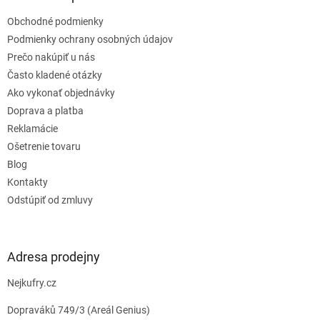
t
Obchodné podmienky
i
e
Podmienky ochrany osobných údajov
Prečo nakúpiť u nás
Často kladené otázky
Ako vykonať objednávky
Doprava a platba
Reklamácie
Ošetrenie tovaru
Blog
Kontakty
Odstúpiť od zmluvy
Adresa prodejny
Nejkufry.cz
Dopraváků 749/3 (Areál Genius)