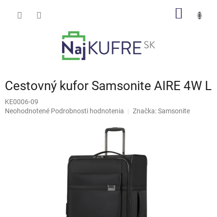
Prejsť
NÁKU
na
obsah
KOŠÍK
Cestovný kufor Samsonite AIRE 4W L
KE0006-09
Priemerné
Neohodnotené
Podrobnosti hodnotenia
Značka:
Samsonite
hodnotenie
produktu
je
0,0
z
5
hviezdičiek.