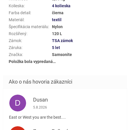
Kolieska
:
4 kolieska
Farba detail
:
čierna
Materiál
:
textil
Špecifikácia materiálu
:
Nylon
Rozšířený
:
120 L
Zámok
:
TSA zámok
Záruka
:
5 let
Značka
:
Samsonite
Položka bola vypredaná…
Dusan
D
Hodnotenie obchodu je 5 z 5 hviezdičiek.
5.8.2026
East or West you are the best....