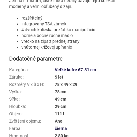
Jemná štruktúra, čisté línie a detaily dávajú tejto kolekcii
moderný a veľmi obľúbený dizajn.
rozšíriteľný
integrovaný TSA zámok
4 dvoch kolieska pre ľahkú manipuláciu
horné a bočné ručné madlo
vrecko na zips z prednej strany
vnútornej krížovej upínanie
Dodatočné parametre
Kategória
:
Veľké kufre 67-81 cm
Záruka
:
5 let
Rozměry V x Š x H
:
78 x 49 x 29
Výška
:
78 cm
Šířka
:
49 cm
Hloubka
:
29 cm
Objem
:
111 L
Zvětšení objemu
:
Ano
Farba
:
čierna
Hmotnost
:
2,80 kg