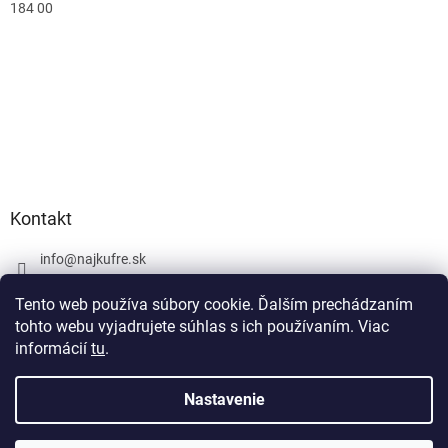
184 00
Kontakt
info
@
najkufre.sk
+420 734 212 086
Tento web používa súbory cookie. Ďalším prechádzaním
Facebook
tohto webu vyjadrujete súhlas s ich používaním. Viac
informácií
tu
.
Nastavenie
Vytvoril Shoptet