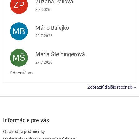
Zuzana Pallová
ZP
Hodnotenie obchodu je 5 z 5 hviezdičiek.
3.8.2026
Mário Bulejko
MB
Hodnotenie obchodu je 5 z 5 hviezdičiek.
29.7.2026
Mária Šteiningerová
MŠ
Hodnotenie obchodu je 5 z 5 hviezdičiek.
27.7.2026
Odporúčam
Zobraziť ďalšie recenzie
Z
á
p
ä
Informácie pre vás
t
Obchodné podmienky
i