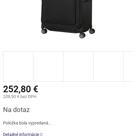
252,80 €
208,90 € bez DPH
Jednotková
Na dotaz
cena:
Položka bola vypredaná…
Detailné informácie