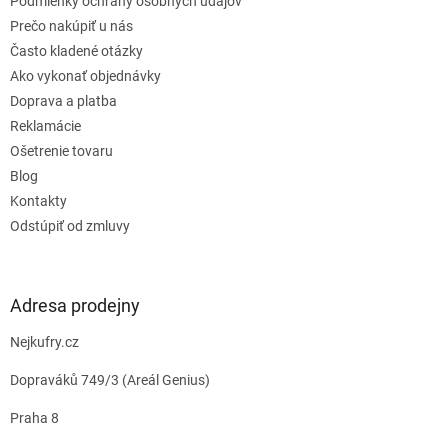
e
Podmienky ochrany osobných údajov
Prečo nakúpiť u nás
Často kladené otázky
Ako vykonať objednávky
Doprava a platba
Reklamácie
Ošetrenie tovaru
Blog
Kontakty
Odstúpiť od zmluvy
Adresa prodejny
Nejkufry.cz
Dopraváků 749/3 (Areál Genius)
Praha 8