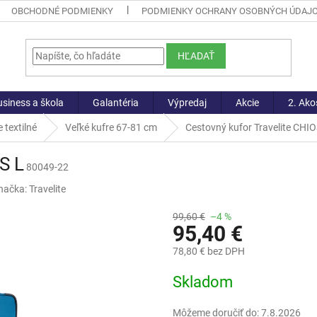
OBCHODNÉ PODMIENKY
PODMIENKY OCHRANY OSOBNÝCH ÚDAJ
HĽADAŤ
siness a škola
Galantéria
Výpredaj
Akcie
2. Ako
 textilné
Veľké kufre 67-81 cm
Cestovný kufor Travelite CHIO
S L
80049-22
načka:
Travelite
99,60 €
–4 %
95,40 €
78,80 € bez DPH
Jednotková
Skladom
cena:
Môžeme doručiť do:
7.8.2026