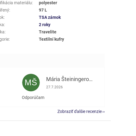
fikácia materiálu
:
polyester
ířený
:
97 L
ok
:
TSA zámok
ka
:
2 roky
ka
:
Travelite
gorie
:
Textilní kufry
Mária Šteiningerová
MŠ
e 5 z 5 hviezdičiek.
Hodnotenie obchodu je 5 z 5 hviezdičiek.
27.7.2026
Odporúčam
Zobraziť ďalšie recenzie