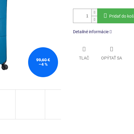
Pridať do koš
Detailné informácie
TLAČ
OPÝTAŤ SA
99,60 €
–4 %