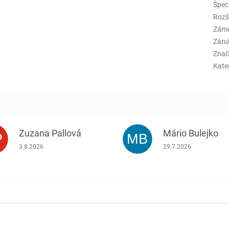
Špeci
Rozš
Zám
Záru
Znač
Kate
Zuzana Pallová
Mário Bulejko
P
MB
.
Hodnotenie obchodu je 5 z 5 hviezdičiek.
Hodnotenie obchodu j
3.8.2026
29.7.2026