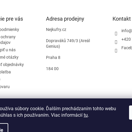
ie pre vás
Adresa prodejny
Kontakt
podmienky
Nejkufry.cz
info
 ochrany
+420 
Dopraváků 749/3 (Areál
údajov
Genius)
Face
piť u nás
ené otázky
Praha 8
ť objednávky
184 00
platba
e
tovaru
oužíva súbory cookie. Ďalším prechádzaním tohto webu
d zmluvy
súhlas s ich používaním. Viac informácií
tu
.
ie