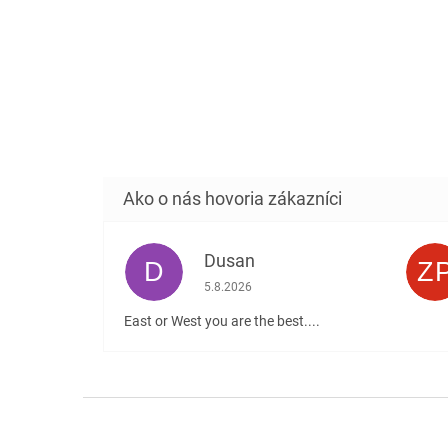
Dusan
D
Z
Hodnotenie obchodu je 5 z 5 hviezdičiek
5.8.2026
East or West you are the best....
Z
á