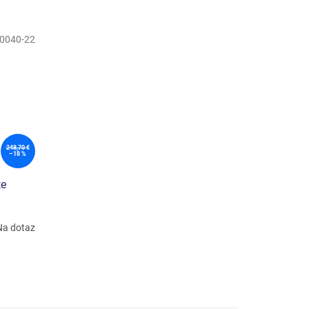
0040-22
248,70 €
–18 %
te
Na dotaz