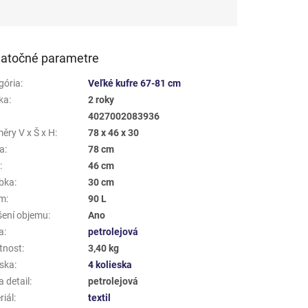
atočné parametre
gória
:
Veľké kufre 67-81 cm
ka
:
2 roky
4027002083936
ěry V x Š x H
:
78 x 46 x 30
a
:
78 cm
a
:
46 cm
bka
:
30 cm
em
:
90 L
šení objemu
:
Ano
a
:
petrolejová
tnost
:
3,40 kg
eska
:
4 kolieska
 detail
:
petrolejová
riál
:
textil