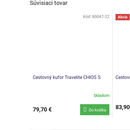
Súvisiaci tovar
Kód:
80047-22
Akcia
Cestovný kufor Travelite CHIOS S
Cestov
Skladom
83,90
79,70 €
Do košíka