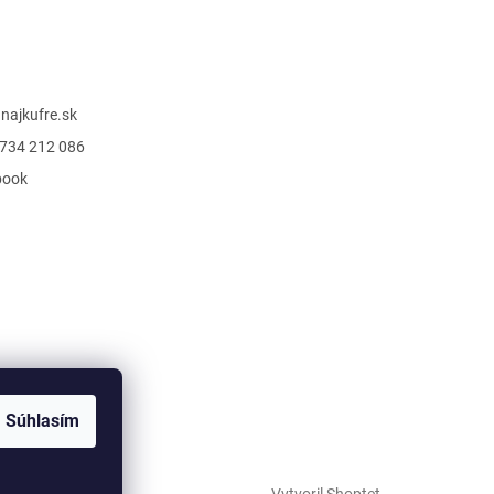
@
najkufre.sk
734 212 086
book
Súhlasím