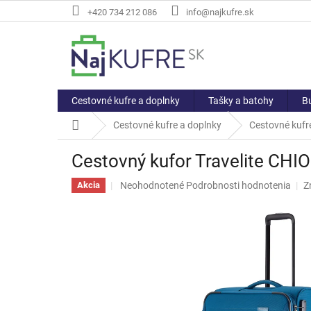
Prejsť
+420 734 212 086
info@najkufre.sk
na
obsah
Cestovné kufre a doplnky
Tašky a batohy
Bu
Domov
Cestovné kufre a doplnky
Cestovné kufre
Cestovný kufor Travelite CHIO
Priemerné
Neohodnotené
Podrobnosti hodnotenia
Z
Akcia
hodnotenie
produktu
je
0,0
z
5
hviezdičiek.