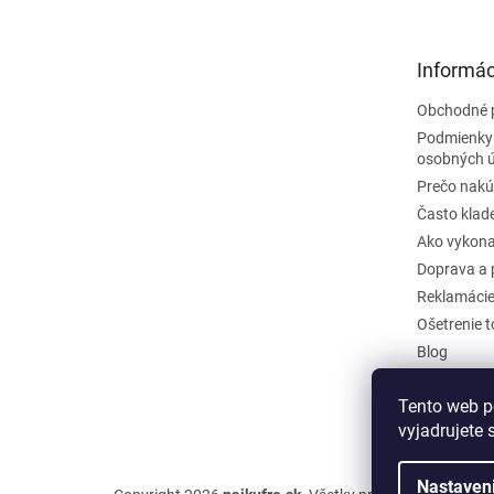
p
ä
t
Informác
i
e
Obchodné 
Podmienky
osobných 
Prečo nakú
Často klad
Ako vykona
Doprava a 
Reklamáci
Ošetrenie 
Blog
Kontakty
Tento web p
Odstúpiť o
vyjadrujete 
Nastaven