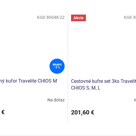
Kód:
80048-22
Kód:
8
Akcia
89,60 €
–6 %
ný kufor Travelite CHIOS M
Cestovné kufre set 3ks Traveli
CHIOS S, M, L
Na dotaz
 €
201,60 €