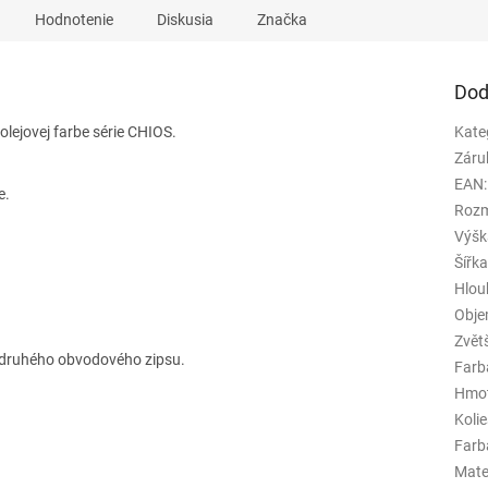
Hodnotenie
Diskusia
Značka
Dod
olejovej farbe série CHIOS.
Kate
Záru
EAN
:
e.
Rozm
Výšk
Šířk
Hlou
Obj
Zvět
 druhého obvodového zipsu.
Farb
Hmo
Koli
Farba
Mate