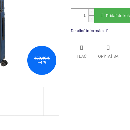
Pridať do koš
Detailné informácie
TLAČ
OPÝTAŤ SA
139,40 €
–4 %