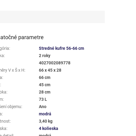
atočné parametre
gória
:
Stredné kufre 56-66 cm
ka
:
2 roky
4027002089778
ěry V x Š x H
:
66 x 45 x 28
a
:
66 cm
a
:
45 cm
bka
:
28 cm
em
:
73 L
šení objemu
:
Ano
a
:
modrá
tnost
:
3,40 kg
eska
:
4 kolieska
 detail
:
modrá