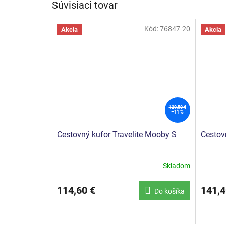
Súvisiaci tovar
Kód:
76847-20
Akcia
Akcia
129,50 €
–11 %
Cestovný kufor Travelite Mooby S
Cestov
Skladom
114,60 €
141,4
Do košíka