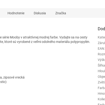
Hodnotenie
Diskusia
Značka
Dod
e série Mooby v atraktívnej modrej farbe. Vydajte sa na cesty
Kate
lite, ktoré sú vyrobené z veľmi odolného materiálu polypropylén.
Záru
EAN
:
Rozm
Výšk
Šířk
Hlou
Obj
a, zipsové vrecká
stic)
Zvět
Farb
Hmo
Koli
Farba