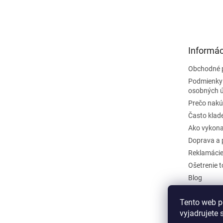
á
p
ä
t
Informác
i
e
Obchodné 
Podmienky
osobných 
Prečo nakú
Často klad
Ako vykona
Doprava a 
Reklamáci
Ošetrenie 
Blog
Kontakty
Tento web p
Odstúpiť o
vyjadrujete 