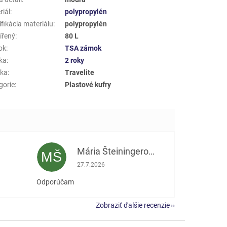
riál
:
polypropylén
fikácia materiálu
:
polypropylén
ířený
:
80 L
ok
:
TSA zámok
ka
:
2 roky
ka
:
Travelite
gorie
:
Plastové kufry
Mária Šteiningerová
MŠ
e 5 z 5 hviezdičiek.
Hodnotenie obchodu je 5 z 5 hviezdičiek.
27.7.2026
Odporúčam
Zobraziť ďalšie recenzie