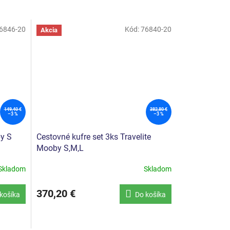
6846-20
Kód:
76840-20
Akcia
149,40 €
382,80 €
–3 %
–3 %
by S
Cestovné kufre set 3ks Travelite
Mooby S,M,L
Skladom
Skladom
370,20 €
košíka
Do košíka