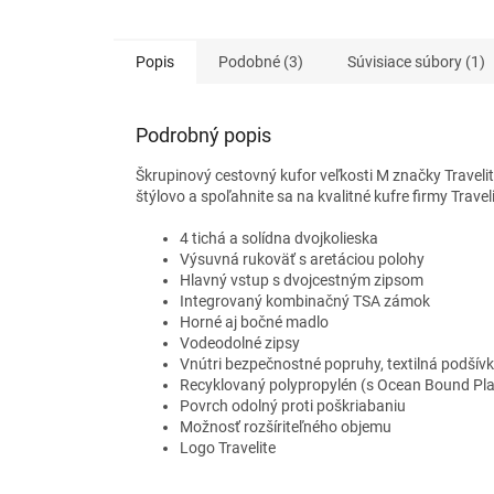
Popis
Podobné (3)
Súvisiace súbory (1)
Podrobný popis
Škrupinový cestovný kufor veľkosti M značky Travelit
štýlovo a spoľahnite sa na kvalitné kufre firmy Trave
4 tichá a solídna dvojkolieska
Výsuvná rukoväť s aretáciou polohy
Hlavný vstup s dvojcestným zipsom
Integrovaný kombinačný TSA zámok
Horné aj bočné madlo
Vodeodolné zipsy
Vnútri bezpečnostné popruhy, textilná podšívk
Recyklovaný polypropylén (s Ocean Bound Pla
Povrch odolný proti poškriabaniu
Možnosť rozšíriteľného objemu
Logo Travelite