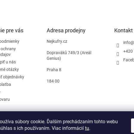
ie pre vás
Adresa prodejny
Kontakt
podmienky
Nejkufry.cz
info
 ochrany
+420 
Dopraváků 749/3 (Areál
údajov
Genius)
Face
piť u nás
ené otázky
Praha 8
ť objednávky
184 00
platba
e
tovaru
oužíva súbory cookie. Ďalším prechádzaním tohto webu
d zmluvy
súhlas s ich používaním. Viac informácií
tu
.