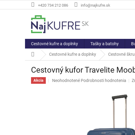
Prejsť
+420 734 212 086
info@najkufre.sk
na
obsah
Cestovné kufre a doplnky
Tašky a batohy
Bu
Domov
Cestovné kufre a doplnky
Cestovné škru
Cestovný kufor Travelite Moo
Priemerné
Neohodnotené
Podrobnosti hodnotenia
Z
Akcia
hodnotenie
produktu
je
0,0
z
5
hviezdičiek.