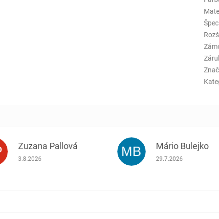
Mate
Špeci
Rozš
Zám
Záru
Znač
Kate
Zuzana Pallová
Mário Bulejko
P
MB
.
Hodnotenie obchodu je 5 z 5 hviezdičiek.
Hodnotenie obchodu j
3.8.2026
29.7.2026