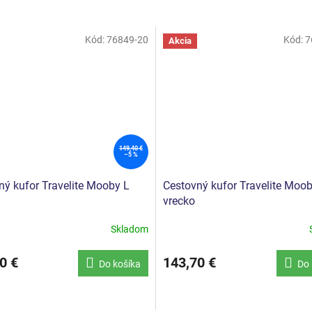
Kód:
76849-20
Kód:
7
Akcia
149,40 €
–5 %
ný kufor Travelite Mooby L
Cestovný kufor Travelite Moo
vrecko
Skladom
0 €
143,70 €
Do košíka
Do 