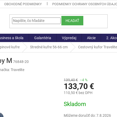
OBCHODNÉ PODMIENKY
PODMIENKY OCHRANY OSOBNÝCH ÚDAJ
HĽADAŤ
siness a škola
Galantéria
Výpredaj
Akcie
2. Ako
pinové kufre
Stredné kufre 56-66 cm
Cestovný kufor Traveli
by M
76848-20
načka:
Travelite
139,40 €
–4 %
133,70 €
110,50 € bez DPH
Jednotková
Skladom
cena:
Môžeme doručiť do:
7.8.2026