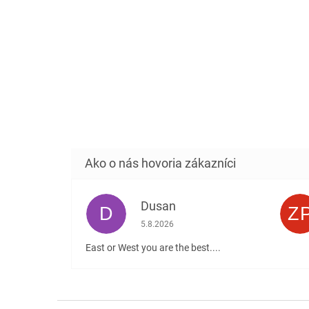
Dusan
D
Z
Hodnotenie obchodu je 5 z 5 hviezdičiek
5.8.2026
East or West you are the best....
Z