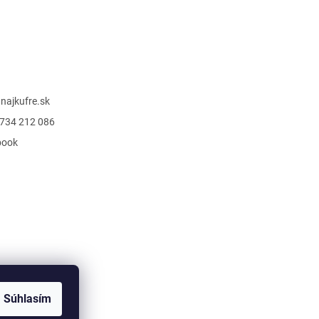
@
najkufre.sk
734 212 086
book
Súhlasím