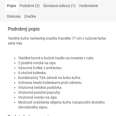
Popis
Podobné (2)
Súvisiace súbory (1)
Hodnotenie
Diskusia
Značka
Podrobný popis
Textilný kufor nemeckej značky travelite 77 cm v ružovej farbe
série Viia.
Textilné horné a bočné madlo na nosenie v ruke.
2 predné vrecká na zips.
Výsuvná trolley s aretáciou.
4 otočné kolieska.
Kombinačný TSA zámok na boku kufra.
Ochrana medzi kolieskami proti odreniu.
Vnútorná textilná podšívka.
Vnútorné poistné popruhy.
Vnútorné vrecko na zips.
Možnosť zväčšenia objemu kufra rozopnutím druhého
obvodového zipsu.