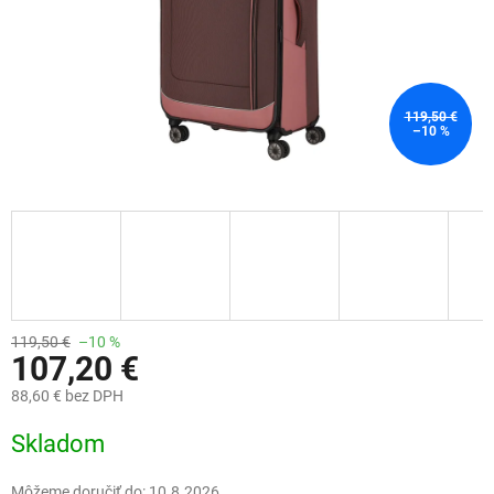
119,50 €
–10 %
119,50 €
–10 %
107,20 €
88,60 € bez DPH
Jednotková
Skladom
cena:
Môžeme doručiť do:
10.8.2026