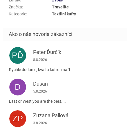
Značka
:
Travelite
Kategorie
:
Textilní kufry
Peter Ďurčík
PĎ
Hodnotenie obchodu je 5 z 5 hviezdičiek.
8.8.2026
Rychle dodanie, kvalta kufrou na 1.
Dusan
D
Hodnotenie obchodu je 5 z 5 hviezdičiek.
5.8.2026
East or West you are the best....
Zuzana Pallová
ZP
Hodnotenie obchodu je 5 z 5 hviezdičiek.
3.8.2026