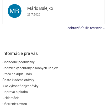
Mário Bulejko
MB
Hodnotenie obchodu je 5 z 5 hviezdičiek.
29.7.2026
Zobraziť ďalšie recenzie
Z
á
p
ä
Informácie pre vás
t
Obchodné podmienky
i
e
Podmienky ochrany osobných údajov
Prečo nakúpiť u nás
Často kladené otázky
Ako vykonať objednávky
Doprava a platba
Reklamácie
Ošetrenie tovaru