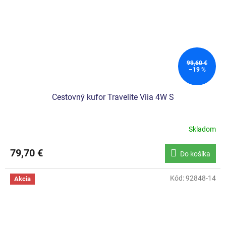
99,60 €
–19 %
Cestovný kufor Travelite Viia 4W S
Skladom
79,70 €
Do košíka
Kód:
92848-14
Akcia