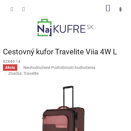
Prejsť
NÁKU
na
obsah
KOŠÍK
Cestovný kufor Travelite Viia 4W L
92849-14
Priemerné
Neohodnotené
Podrobnosti hodnotenia
Akcia
hodnotenie
Značka:
Travelite
produktu
je
0,0
z
5
hviezdičiek.