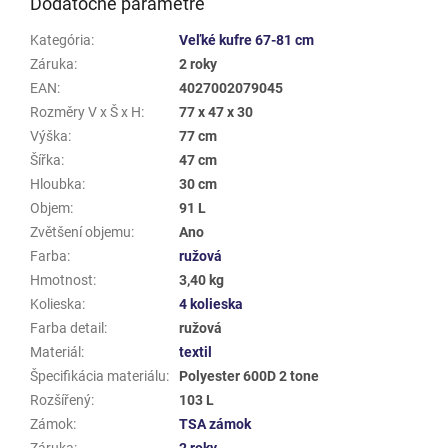
Dodatočné parametre
Kategória
:
Veľké kufre 67-81 cm
Záruka
:
2 roky
EAN
:
4027002079045
Rozměry V x Š x H
:
77 x 47 x 30
Výška
:
77 cm
Šířka
:
47 cm
Hloubka
:
30 cm
Objem
:
91 L
Zvětšení objemu
:
Ano
Farba
:
ružová
Hmotnost
:
3,40 kg
Kolieska
:
4 kolieska
Farba detail
:
ružová
Materiál
:
textil
Špecifikácia materiálu
:
Polyester 600D 2 tone
Rozšířený
:
103 L
Zámok
:
TSA zámok
Záruka
:
2 roky