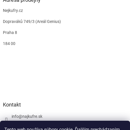
Nejkufry.cz
Dopraváků 749/3 (Areál Genius)
Praha 8
184 00
Kontakt
info
@
najkufre.sk
+420 734 212 086
Tento web používa súbory cookie. Ďalším prechádzaním