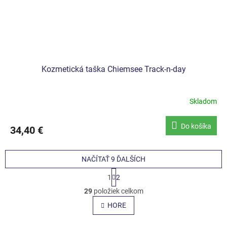
Kozmetická taška Chiemsee Track-n-day
Skladom
Do košíka
34,40 €
NAČÍTAŤ 9 ĎALŠÍCH
S
1
2
t
O
r
29
položiek celkom
v
á
l
HORE
n
á
k
o
d