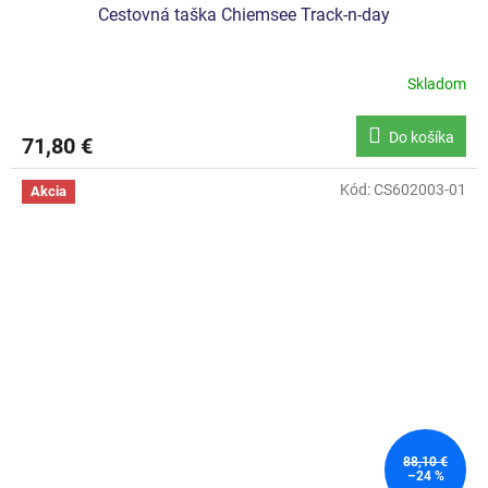
Cestovná taška Chiemsee Track-n-day
Skladom
Do košíka
71,80 €
Kód:
CS602003-01
Akcia
88,10 €
–24 %