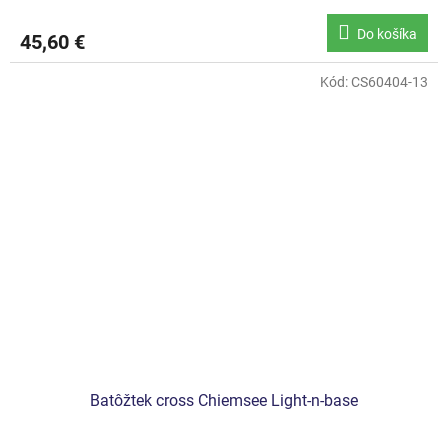
Do košíka
45,60 €
Kód:
CS60404-13
Batôžtek cross Chiemsee Light-n-base