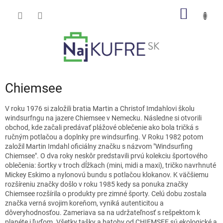
Prejsť
NÁKU
na
obsah
KOŠÍK
Chiemsee
V roku 1976 si založili bratia Martin a Christof Imdahlovi školu
windsurfngu na jazere Chiemsee v Nemecku. Následne si otvorili
obchod, kde začali predávať plážové oblečenie ako bola tričká s
ručným potlačou a doplnky pre windsurfing. V Roku 1982 potom
založil Martin Imdahl oficiálny značku s názvom "Windsurfing
Chiemsee". O dva roky neskôr predstavili prvú kolekciu športového
oblečenia: šortky v troch dĺžkach (mini, midi a maxi), tričko navrhnuté
Mickey Eskimo a nylonovú bundu s potlačou klokanov. K väčšiemu
rozšíreniu značky došlo v roku 1985 kedy sa ponuka značky
Chiemsee rozšírila o produkty pre zimné športy. Celú dobu zostala
značka verná svojim koreňom, vyniká autenticitou a
dôveryhodnosťou. Zameriava sa na udržateľnosť s rešpektom k
planéte i ľuďom. Všetky tašky a batohy od CHIEMSEE sú ekologické a