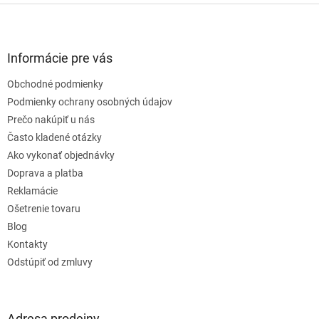
v
Z
a
a
c
á
n
i
p
i
e
ä
e
Informácie pre vás
p
t
r
Obchodné podmienky
i
v
e
Podmienky ochrany osobných údajov
k
y
Prečo nakúpiť u nás
v
Často kladené otázky
ý
Ako vykonať objednávky
p
i
Doprava a platba
s
Reklamácie
u
Ošetrenie tovaru
Blog
Kontakty
Odstúpiť od zmluvy
Adresa prodejny