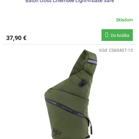
Batoh cross Chiemsee Light-n-base Safe
Skladom
Do košíka
37,90 €
Kód:
CS60407-13