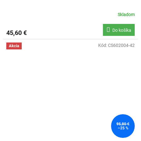
Skladom
Do košíka
45,60 €
Kód:
CS602004-42
Akcia
95,80 €
–25 %