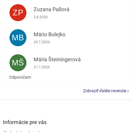
Zuzana Pallová
ZP
Hodnotenie obchodu je 5 z 5 hviezdičiek.
3.8.2026
Mário Bulejko
MB
Hodnotenie obchodu je 5 z 5 hviezdičiek.
29.7.2026
Mária Šteiningerová
MŠ
Hodnotenie obchodu je 5 z 5 hviezdičiek.
27.7.2026
Odporúčam
Zobraziť ďalšie recenzie
Z
á
p
ä
Informácie pre vás
t