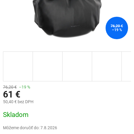
76,20 €
–19 %
76,20 €
–19 %
61 €
50,40 € bez DPH
Jednotková
Skladom
cena:
Môžeme doručiť do:
7.8.2026