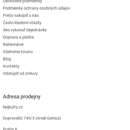
Obchodné podmienky
i
e
Podmienky ochrany osobných údajov
Prečo nakúpiť u nás
Často kladené otázky
Ako vykonať objednávky
Doprava a platba
Reklamácie
Ošetrenie tovaru
Blog
Kontakty
Odstúpiť od zmluvy
Adresa prodejny
Nejkufry.cz
Dopraváků 749/3 (Areál Genius)
Praha 8