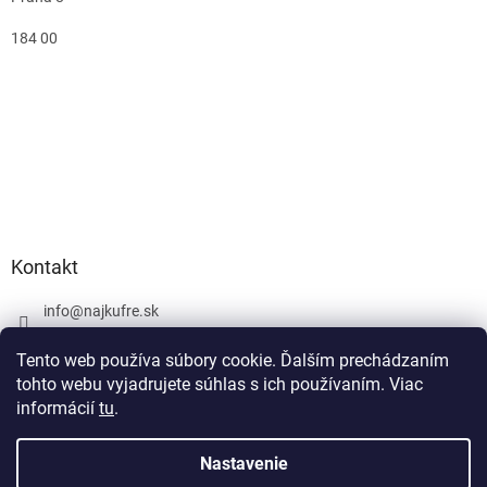
184 00
Kontakt
info
@
najkufre.sk
+420 734 212 086
Tento web používa súbory cookie. Ďalším prechádzaním
Facebook
tohto webu vyjadrujete súhlas s ich používaním. Viac
informácií
tu
.
Nastavenie
Vytvoril Shoptet