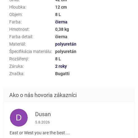
Hloubka
:
12 cm
Objem
:
8 L
Farba
:
čierna
Hmotnost
:
0,38 kg
Farba detail
:
čierna
Materiál
:
polyuretán
Špecifikácia materiálu
:
polyuretán
Rozšířený
:
8 L
Záruka
:
2 roky
Značka
:
Bugatti
Dusan
D
Hodnotenie obchodu je 5 z 5 hviezdičiek.
5.8.2026
East or West you are the best....