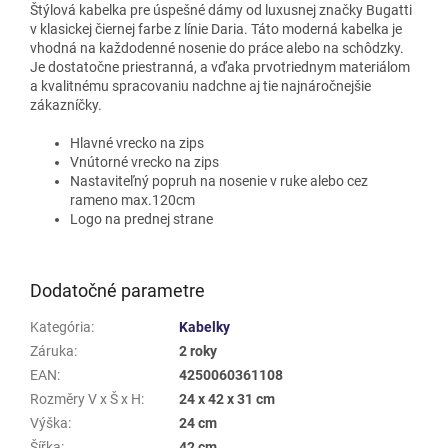
Štýlová kabelka pre úspešné dámy od luxusnej značky Bugatti
v klasickej čiernej farbe z línie Daria. Táto moderná kabelka je
vhodná na každodenné nosenie do práce alebo na schôdzky.
Je dostatočne priestranná, a vďaka prvotriednym materiálom
a kvalitnému spracovaniu nadchne aj tie najnáročnejšie
zákazníčky.
Hlavné vrecko na zips
Vnútorné vrecko na zips
Nastaviteľný popruh na nosenie v ruke alebo cez
rameno max.120cm
Logo na prednej strane
Dodatočné parametre
Kategória
:
Kabelky
Záruka
:
2 roky
EAN
:
4250060361108
Rozměry V x Š x H
:
24 x 42 x 31 cm
Výška
:
24 cm
Šířka
:
42 cm