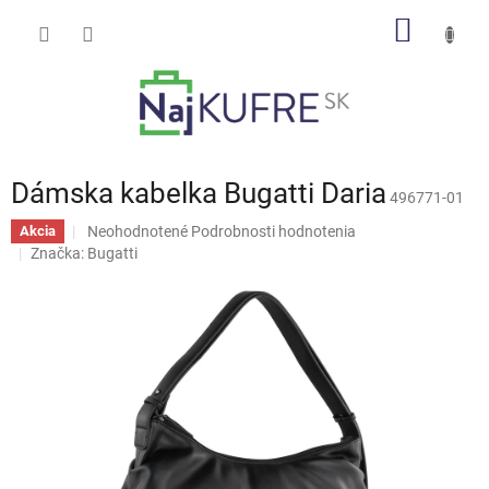
Prejsť
NÁKU
na
obsah
KOŠÍK
Dámska kabelka Bugatti Daria
496771-01
Priemerné
Neohodnotené
Podrobnosti hodnotenia
Akcia
hodnotenie
Značka:
Bugatti
produktu
je
0,0
z
5
hviezdičiek.