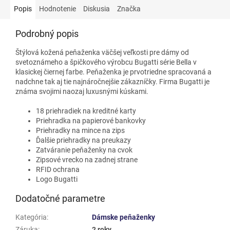
Popis
Hodnotenie
Diskusia
Značka
Podrobný popis
Štýlová kožená peňaženka väčšej veľkosti pre dámy od
svetoznámeho a špičkového výrobcu Bugatti série Bella v
klasickej čiernej farbe. Peňaženka je prvotriedne spracovaná a
nadchne tak aj tie najnáročnejšie zákazníčky. Firma Bugatti je
známa svojimi naozaj luxusnými kúskami.
18 priehradiek na kreditné karty
Priehradka na papierové bankovky
Priehradky na mince na zips
Ďalšie priehradky na preukazy
Zatváranie peňaženky na cvok
Zipsové vrecko na zadnej strane
RFID ochrana
Logo Bugatti
Dodatočné parametre
Kategória
:
Dámske peňaženky
Záruka
:
2 roky