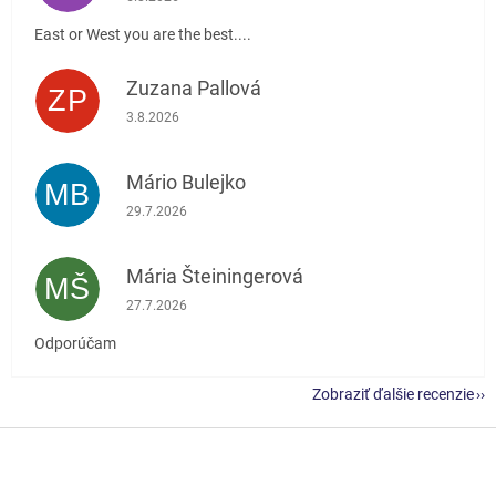
East or West you are the best....
Zuzana Pallová
ZP
Hodnotenie obchodu je 5 z 5 hviezdičiek.
3.8.2026
Mário Bulejko
MB
Hodnotenie obchodu je 5 z 5 hviezdičiek.
29.7.2026
Mária Šteiningerová
MŠ
Hodnotenie obchodu je 5 z 5 hviezdičiek.
27.7.2026
Odporúčam
Zobraziť ďalšie recenzie
Z
á
p