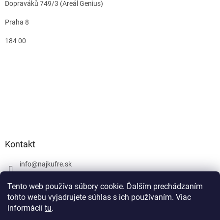
Dopraváků 749/3 (Areál Genius)
Praha 8
184 00
Kontakt
info
@
najkufre.sk
+420 734 212 086
Tento web používa súbory cookie. Ďalším prechádzaním
Facebook
tohto webu vyjadrujete súhlas s ich používaním. Viac
informácií
tu
.