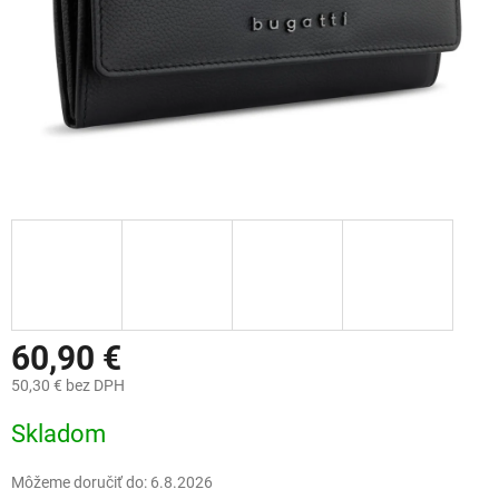
60,90 €
50,30 € bez DPH
Jednotková
Skladom
cena:
Môžeme doručiť do:
6.8.2026