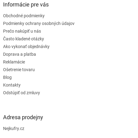
ä
Informácie pre vás
t
Obchodné podmienky
i
e
Podmienky ochrany osobných údajov
Prečo nakúpiť u nás
Často kladené otázky
Ako vykonať objednávky
Doprava a platba
Reklamácie
Ošetrenie tovaru
Blog
Kontakty
Odstúpiť od zmluvy
Adresa prodejny
Nejkufry.cz