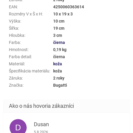
EAN
:
4250060363614
Rozměry V x Š x H
:
10 x 19 x 3
Výška
:
10 cm
Šířka
:
19 cm
Hloubka
:
3 cm
Farba
:
čierna
Hmotnost
:
0,19 kg
Farba detail
:
čierna
Materiál
:
koža
Špecifikácia materiálu
:
koža
Záruka
:
2 roky
Značka
:
Bugatti
Dusan
D
Hodnotenie obchodu je 5 z 5 hviezdičiek.
5.8.2026