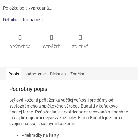
Položka bola vypredaná…
Detailné informácie
OPÝTAŤ SA
STRÁŽIŤ
ZDIEĽAŤ
Popis
Hodnotenie
Diskusia
Značka
Podrobný popis
Štýlová kožená peňaženka väčšej veľkosti pre dámy od
svetoznámeho a špičkového výrobcu Bugatti v koňakovo
hnedej farbe. Peňaženka je prvotriedne spracovaná a nadchne
tak aj tie najnáročnejšie zákazníčky. Firma Bugatti je známa
svojimi naozaj luxusnými kúskami.
Priehradky na karty