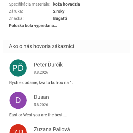
Špecifikácia materiálu
:
koža hovädzia
Záruka
:
2 roky
Značka
:
Bugatti
Položka bola vypredaná…
Peter Ďurčík
PĎ
Hodnotenie obchodu je 5 z 5 hviezdičiek.
8.8.2026
Rychle dodanie, kvalta kufrou na 1.
Dusan
D
Hodnotenie obchodu je 5 z 5 hviezdičiek.
5.8.2026
East or West you are the best....
Zuzana Pallová
ZP