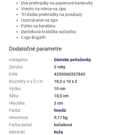
Dve priehradky na papierové bankovky
Vrecko na mince na zips
Tri ďalšie priehradky na preukazy
Uzatváranie na zips
Pútko na karabínu
Darčeková krabička súčasťou
Logo Bugatti
Dodatočné parametre
Kategória
:
Dámske peňaženky
Záruka
:
2 roky
EAN
:
4250060357842
Rozměry V x Š x H
:
18,5 x 10 x 2
Výška
:
10 cm
Šířka
:
18,5 cm
Hloubka
:
2 cm
Farba
:
hnedá
Hmotnost
:
0,17 kg
Farba detail
:
koňaková
Materiál
:
koža