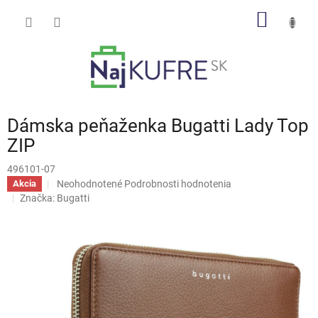
Prejsť
NÁKU
na
obsah
KOŠÍK
Dámska peňaženka Bugatti Lady Top
ZIP
496101-07
Priemerné
Neohodnotené
Podrobnosti hodnotenia
Akcia
hodnotenie
Značka:
Bugatti
produktu
je
0,0
z
5
hviezdičiek.