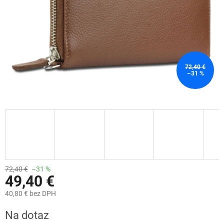
72,40 €
–31 %
72,40 €
–31 %
49,40 €
40,80 € bez DPH
Jednotková
Na dotaz
cena: