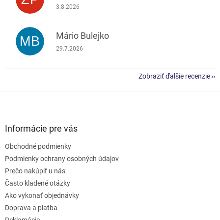
Hodnotenie obchodu je 5 z 5 hviezdičiek.
3.8.2026
Mário Bulejko
MB
Hodnotenie obchodu je 5 z 5 hviezdičiek.
29.7.2026
Zobraziť ďalšie recenzie
Z
á
p
ä
Informácie pre vás
t
Obchodné podmienky
i
e
Podmienky ochrany osobných údajov
Prečo nakúpiť u nás
Často kladené otázky
Ako vykonať objednávky
Doprava a platba
Reklamácie