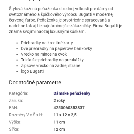
Štýlová kožená peňaženka strednej velkosti pre dámy od
svetoznámeho a špičkového výrobcu Bugatti v modernej
červenej farbe. Peňaženka je prvotriedne spracovaná a
nadchne tak aj tie najnáročnejšie zákazníčky. Firma Bugatti je
známa svojimi naozaj luxusnými kúskami.
Priehradky na kreditné karty
Dve priehradky na papierové bankovky
Vrecko na mince na cvok
Tri ďalšie priehradky na preukážky
Zipsové vrecko na zadnej strane
logo Bugatti
Dodatočné parametre
Kategória
:
Dámske peňaženky
Záruka
:
2 roky
EAN
:
4250060353837
Rozměry V x Š x H
:
11 x 12 x 2,5
Výška
:
11 cm
Šířka
:
12 cm