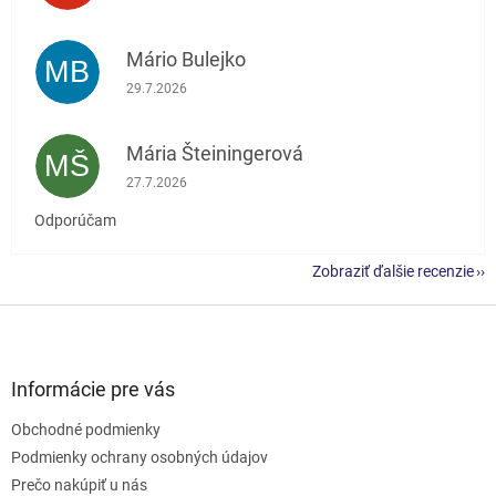
Mário Bulejko
MB
Hodnotenie obchodu je 5 z 5 hviezdičiek.
29.7.2026
Mária Šteiningerová
MŠ
Hodnotenie obchodu je 5 z 5 hviezdičiek.
27.7.2026
Odporúčam
Zobraziť ďalšie recenzie
Z
á
p
ä
Informácie pre vás
t
Obchodné podmienky
i
e
Podmienky ochrany osobných údajov
Prečo nakúpiť u nás