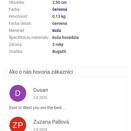
Hloubka
:
2,50 cm
Farba
:
červená
Hmotnost
:
0,13 kg
Farba detail
:
červená
Materiál
:
koža
Špecifikácia materiálu
:
koža hovädzia
Záruka
:
2 roky
Značka
:
Bugatti
Dusan
D
Hodnotenie obchodu je 5 z 5 hviezdičiek.
5.8.2026
East or West you are the best....
Zuzana Pallová
ZP
Hodnotenie obchodu je 5 z 5 hviezdičiek.
3.8.2026