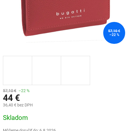
57,10 €
–22 %
57,10 €
–22 %
44 €
36,40 € bez DPH
Jednotková
Skladom
cena:
Môžeme doručiť do:
6.8.2026