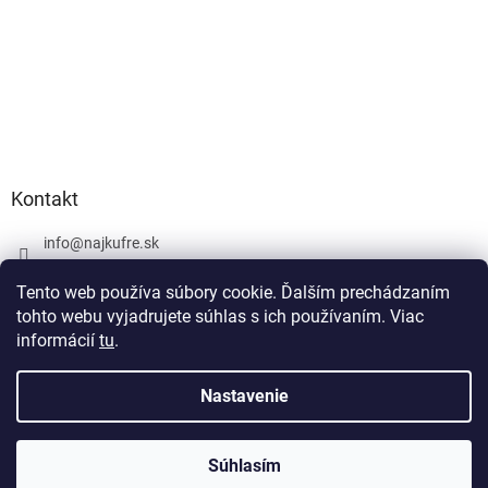
Kontakt
info
@
najkufre.sk
+420 734 212 086
Tento web používa súbory cookie. Ďalším prechádzaním
Facebook
tohto webu vyjadrujete súhlas s ich používaním. Viac
informácií
tu
.
Nastavenie
Vytvoril Shoptet
Súhlasím
Copyright 2026
najkufre.sk
. Všetky práva vyhradené.