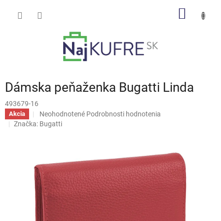
Prejsť
NÁKU
na
obsah
KOŠÍK
Dámska peňaženka Bugatti Linda
493679-16
Priemerné
Neohodnotené
Podrobnosti hodnotenia
Akcia
hodnotenie
Značka:
Bugatti
produktu
je
0,0
z
5
hviezdičiek.