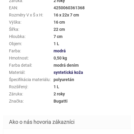
Záruka
:
2 roky
EAN
:
4250060361368
Rozměry V x Š x H
:
16 x 22x 7 cm
Výška
:
16 cm
Šířka
:
22 cm
Hloubka
:
7 cm
Objem
:
1 L
Farba
:
modrá
Hmotnost
:
0,50 kg
Farba detail
:
modrá denim
Materiál
:
syntetická koža
Špecifikácia materiálu
:
polyuretán
Rozšířený
:
1 L
Záruka
:
2 roky
Značka
:
Bugatti