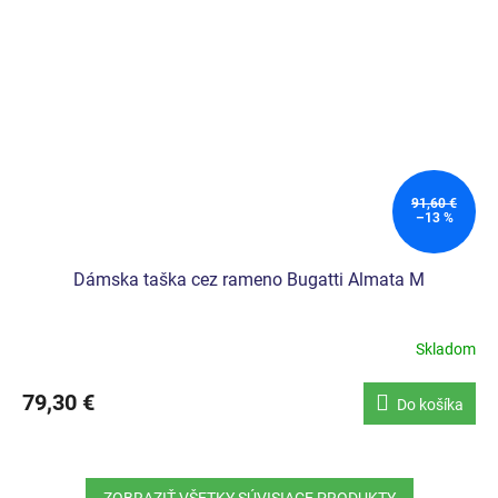
91,60 €
–13 %
Dámska taška cez rameno Bugatti Almata M
Skladom
79,30 €
Do košíka
ZOBRAZIŤ VŠETKY SÚVISIACE PRODUKTY