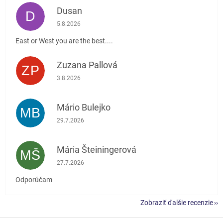
Dusan
D
Hodnotenie obchodu je 5 z 5 hviezdičiek.
5.8.2026
East or West you are the best....
Zuzana Pallová
ZP
Hodnotenie obchodu je 5 z 5 hviezdičiek.
3.8.2026
Mário Bulejko
MB
Hodnotenie obchodu je 5 z 5 hviezdičiek.
29.7.2026
Mária Šteiningerová
MŠ
Hodnotenie obchodu je 5 z 5 hviezdičiek.
27.7.2026
Odporúčam
Zobraziť ďalšie recenzie
Z