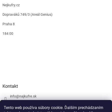
Nejkufry.cz
Dopraváků 749/3 (Areál Genius)
Praha 8
184 00
Kontakt
info
@
najkufre.sk
+420 734 212 086
Tento web používa súbory cookie. Ďalším prechádzaním
Facebook