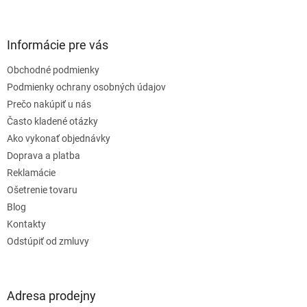
á
p
ä
Informácie pre vás
t
Obchodné podmienky
i
e
Podmienky ochrany osobných údajov
Prečo nakúpiť u nás
Často kladené otázky
Ako vykonať objednávky
Doprava a platba
Reklamácie
Ošetrenie tovaru
Blog
Kontakty
Odstúpiť od zmluvy
Adresa prodejny