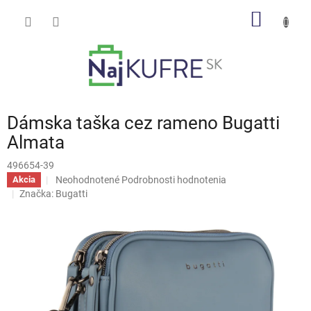
Prejsť
NÁKU
na
obsah
KOŠÍK
Dámska taška cez rameno Bugatti
Almata
496654-39
Priemerné
Neohodnotené
Podrobnosti hodnotenia
Akcia
hodnotenie
Značka:
Bugatti
produktu
je
0,0
z
5
hviezdičiek.