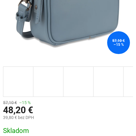
57,10 €
–15 %
57,10 €
–15 %
48,20 €
39,80 € bez DPH
Jednotková
Skladom
cena: