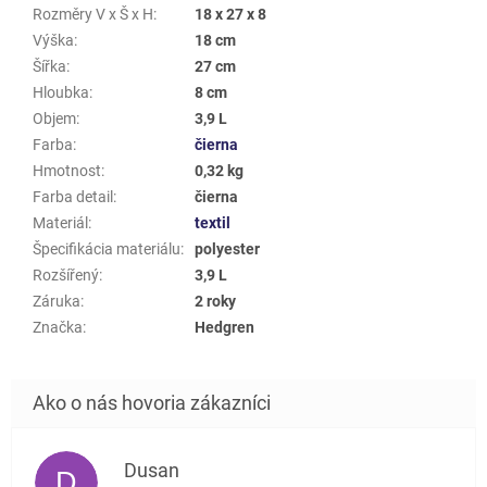
Rozměry V x Š x H
:
18 x 27 x 8
Výška
:
18 cm
Šířka
:
27 cm
Hloubka
:
8 cm
Objem
:
3,9 L
Farba
:
čierna
Hmotnost
:
0,32 kg
Farba detail
:
čierna
Materiál
:
textil
Špecifikácia materiálu
:
polyester
Rozšířený
:
3,9 L
Záruka
:
2 roky
Značka
:
Hedgren
Dusan
D