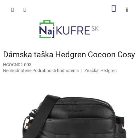
Prejsť
NÁKU
na
obsah
KOŠÍK
Dámska taška Hedgren Cocoon Cosy
HCOCN02-003
Priemerné
Neohodnotené
Podrobnosti hodnotenia
Značka:
Hedgren
hodnotenie
produktu
je
0,0
z
5
hviezdičiek.