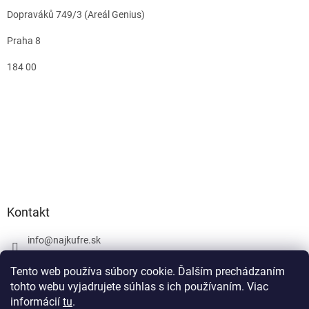
Dopraváků 749/3 (Areál Genius)
Praha 8
184 00
Kontakt
info
@
najkufre.sk
+420 734 212 086
Tento web používa súbory cookie. Ďalším prechádzaním
Facebook
tohto webu vyjadrujete súhlas s ich používaním. Viac
informácií
tu
.