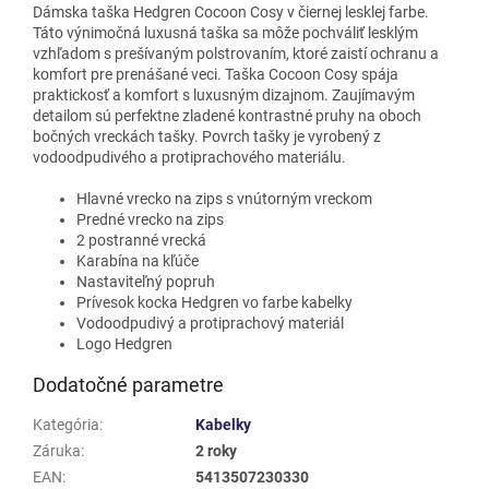
Dámska taška Hedgren Cocoon Cosy v čiernej lesklej farbe.
Táto výnimočná luxusná taška sa môže pochváliť lesklým
vzhľadom s prešívaným polstrovaním, ktoré zaistí ochranu a
komfort pre prenášané veci. Taška Cocoon Cosy spája
praktickosť a komfort s luxusným dizajnom. Zaujímavým
detailom sú perfektne zladené kontrastné pruhy na oboch
bočných vreckách tašky. Povrch tašky je vyrobený z
vodoodpudivého a protiprachového materiálu.
Hlavné vrecko na zips s vnútorným vreckom
Predné vrecko na zips
2 postranné vrecká
Karabína na kľúče
Nastaviteľný popruh
Prívesok kocka Hedgren vo farbe kabelky
Vodoodpudivý a protiprachový materiál
Logo Hedgren
Dodatočné parametre
Kategória
:
Kabelky
Záruka
:
2 roky
EAN
:
5413507230330