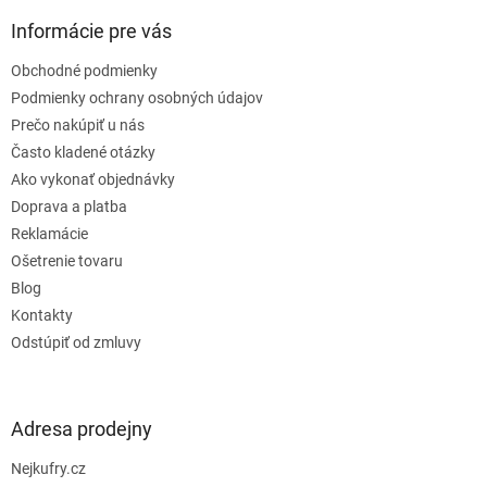
p
ä
Informácie pre vás
t
Obchodné podmienky
i
e
Podmienky ochrany osobných údajov
Prečo nakúpiť u nás
Často kladené otázky
Ako vykonať objednávky
Doprava a platba
Reklamácie
Ošetrenie tovaru
Blog
Kontakty
Odstúpiť od zmluvy
Adresa prodejny
Nejkufry.cz