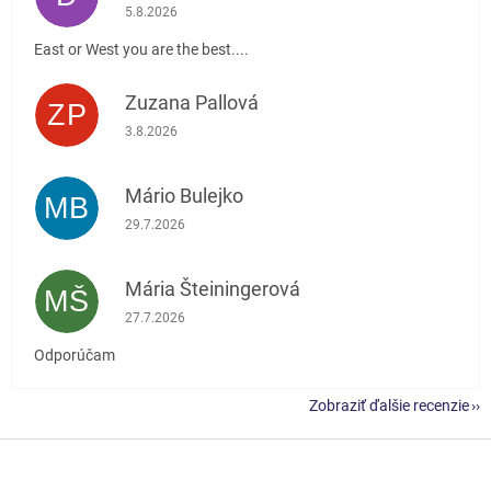
Hodnotenie obchodu je 5 z 5 hviezdičiek.
5.8.2026
East or West you are the best....
Zuzana Pallová
ZP
Hodnotenie obchodu je 5 z 5 hviezdičiek.
3.8.2026
Mário Bulejko
MB
Hodnotenie obchodu je 5 z 5 hviezdičiek.
29.7.2026
Mária Šteiningerová
MŠ
Hodnotenie obchodu je 5 z 5 hviezdičiek.
27.7.2026
Odporúčam
Zobraziť ďalšie recenzie
Z
á