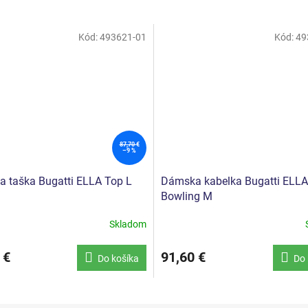
Kód:
493621-01
Kód:
49
87,70 €
–9 %
 taška Bugatti ELLA Top L
Dámska kabelka Bugatti ELLA
Bowling M
Skladom
 €
91,60 €
Do košíka
Do 