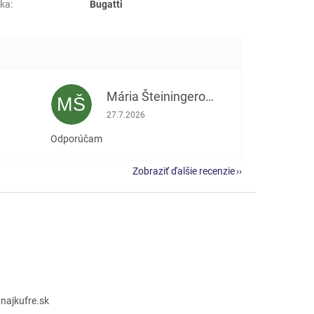
ka
:
Bugatti
Mária Šteiningerová
MŠ
e 5 z 5 hviezdičiek.
Hodnotenie obchodu je 5 z 5 hviezdičiek.
27.7.2026
Odporúčam
Zobraziť ďalšie recenzie
@
najkufre.sk