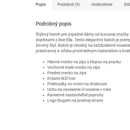
Popis
Podobné (3)
Hodnotenie
Dis
Podrobný popis
Štýlový batoh pre úspešné dámy od luxusnej značky
doplnkami
z línie Ella. Tento elegantný batoh je
premy
životný štýl. Batoh je
vhodný na každodenné nosenie d
priestranný a vďaka prvotriednym materiálom a kval
Hlavné vrecko na zips s klopou na pracku
Vnútorné malé vrecko na zips
Predné vrecko na zips
Krásne drží tvar
Priehradky vo vnútri na drobnosti
Ucho na zavesenie či nosenie v ruke
Ramenné nastaviteľné popruhy
Logo Bugatti na prednej strane