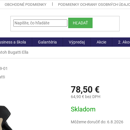
OBCHODNÉ PODMIENKY
PODMIENKY OCHRANY OSOBNÝCH ÚDAJ
HĽADAŤ
siness a škola
Galantéria
Výpredaj
Akcie
2. Ako
oh Bugatti Ella
9-01
tti
78,50 €
64,90 € bez DPH
Jednotková
Skladom
cena:
Môžeme doručiť do:
6.8.2026