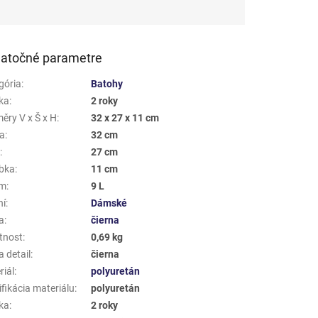
atočné parametre
gória
:
Batohy
ka
:
2 roky
ěry V x Š x H
:
32 x 27 x 11 cm
a
:
32 cm
a
:
27 cm
bka
:
11 cm
em
:
9 L
ní
:
Dámské
a
:
čierna
tnost
:
0,69 kg
 detail
:
čierna
riál
:
polyuretán
fikácia materiálu
:
polyuretán
ka
:
2 roky