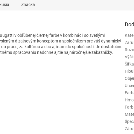
kusia
Značka
Dod
 Bugatti
v obľúbenej čiernej farbe v kombinácii so svetlými
Kate
sleným dizajnovým konceptom a
spoločníkom pre váš dynamický
Záru
o práce, za kultúrou alebo aj inam do spoločnosti. Je dostatočne
Rozm
itnému spracovaniu nadchne aj tie najnáročnejšie zákazníčky.
Výšk
Šířk
Hlou
Obj
Urče
Farb
Hmo
Farba
Mate
Špeci
Záru