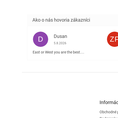
Dusan
D
Z
Hodnotenie obchodu je 5 z 5 hviezdičiek
5.8.2026
East or West you are the best....
Z
á
p
ä
t
Informác
i
e
Obchodné 