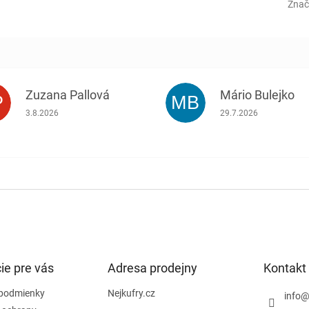
Znač
Zuzana Pallová
Mário Bulejko
P
MB
.
Hodnotenie obchodu je 5 z 5 hviezdičiek.
Hodnotenie obchodu j
3.8.2026
29.7.2026
ie pre vás
Adresa prodejny
Kontakt
podmienky
Nejkufry.cz
info