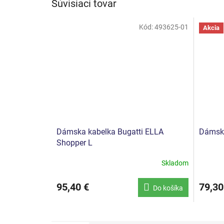
Súvisiaci tovar
Kód:
493625-01
Akcia
Dámska kabelka Bugatti ELLA
Dámska
Shopper L
Skladom
95,40 €
79,30
Do košíka